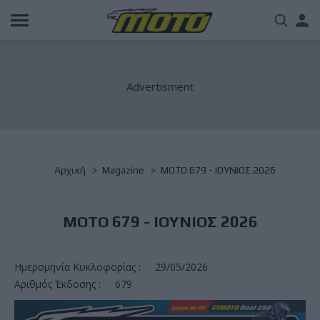
Παράκαμψη
Us
προς
το
acc
κυρίως
περιεχόμενο
me
Breadcrumb
Αρχική
Magazine
ΜΟΤΟ 679 - ΙΟΥΝΙΟΣ 2026
ΜΟΤΟ 679 - ΙΟΥΝΙΟΣ 2026
Ημερομηνία Κυκλοφορίας :
29/05/2026
Αριθμός Έκδοσης :
679