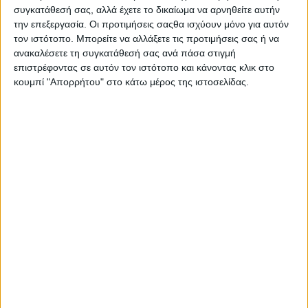
συγκατάθεσή σας, αλλά έχετε το δικαίωμα να αρνηθείτε αυτήν
την επεξεργασία. Οι προτιμήσεις σαςθα ισχύουν μόνο για αυτόν
τον ιστότοπο. Μπορείτε να αλλάξετε τις προτιμήσεις σας ή να
ανακαλέσετε τη συγκατάθεσή σας ανά πάσα στιγμή
επιστρέφοντας σε αυτόν τον ιστότοπο και κάνοντας κλικ στο
ΤΕΥΧΟΣ ΙΟΥΝΙΟΥ #679 ΚΥΚΛΟΦΟΡΕΙ ΥΠΕΡΠΛΗΡΕΣ!
κουμπί "Απορρήτου" στο κάτω μέρος της ιστοσελίδας.
Τέρμα γκάζι παντού Πίστα & Χώμα – ΌΛΗ Η ΕΞΕΛΙΞΗ
ΤΗΣ ΜΟΤΟΣΥΚΛΕΤΑΣ ΣΕ ΕΝΑ ΣΗΜΕΙΟ!
ΑΠΟΚΛΕΙΣΤΙΚΟ - Suzuki GSX-R1000R 6Hours:
Τρέχουμε σε εξάωρο αγώνα στην Σεβίλλη με το
φιλικότερο Superbike! Επιστρέφει μετά από 6 χρόνια
απουσίας για να γιορτάσει τα 40 χρόνια ιστορίας,
σχεδόν όπως έφυγε αλλά περισσότερο σημαντικό για
την κατηγορία συγκριτικά με πριν!
NORTON Manx R:
Τέτοιες μοτοσυκλέτες βγαίνουν
μία κάθε δύο με τρεις δεκαετίες! Δεν είναι ακόμη ένα
ευρωπαϊκό V4, αλλά κάτι τελείως διαφορετικό στον
κόσμο των Superbike! Οδηγούμε -ξανά στην Σεβίλλη-
την νεότερη superbike της Ευρώπης και μαζί την
αναγέννηση της Norton με τρόπο που δεν έχει ξανά