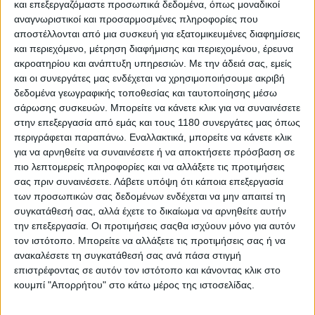
και επεξεργαζόμαστε προσωπικά δεδομένα, όπως μοναδικοί
αναγνωριστικοί και προσαρμοσμένες πληροφορίες που
αποστέλλονται από μια συσκευή για εξατομικευμένες διαφημίσεις
και περιεχόμενο, μέτρηση διαφήμισης και περιεχομένου, έρευνα
ακροατηρίου και ανάπτυξη υπηρεσιών.
Με την άδειά σας, εμείς
και οι συνεργάτες μας ενδέχεται να χρησιμοποιήσουμε ακριβή
δεδομένα γεωγραφικής τοποθεσίας και ταυτοποίησης μέσω
σάρωσης συσκευών. Μπορείτε να κάνετε κλικ για να συναινέσετε
στην επεξεργασία από εμάς και τους 1180 συνεργάτες μας όπως
περιγράφεται παραπάνω. Εναλλακτικά, μπορείτε να κάνετε κλικ
για να αρνηθείτε να συναινέσετε ή να αποκτήσετε πρόσβαση σε
πιο λεπτομερείς πληροφορίες και να αλλάξετε τις προτιμήσεις
Ένα πραγματικά επαναστατικό προϊόν που εξασφαλίζει
σας πριν συναινέσετε.
Λάβετε υπόψη ότι κάποια επεξεργασία
απόλυτα ότι η ζελατίνα του κράνους σας, τα γυαλιά σας, η
των προσωπικών σας δεδομένων ενδέχεται να μην απαιτεί τη
μάσκα σας δε θα θαμπώσουν εσωτερικά σε οποιεσδήποτε
συγκατάθεσή σας, αλλά έχετε το δικαίωμα να αρνηθείτε αυτήν
συνθήκες. Το
VISIOFOG
® είναι ένα
την επεξεργασία. Οι προτιμήσεις σαςθα ισχύουν μόνο για αυτόν
επαναχρησιμοποιήσιμο μαντηλάκι σχεδιασμένο να
τον ιστότοπο. Μπορείτε να αλλάξετε τις προτιμήσεις σας ή να
ανακαλέσετε τη συγκατάθεσή σας ανά πάσα στιγμή
αποτρέπει την ομίχλη σε όλους τους τύπους οπτικών
επιστρέφοντας σε αυτόν τον ιστότοπο και κάνοντας κλικ στο
επιφανειών. Παρέχει υψηλής ποιότητας προστασία από
κουμπί "Απορρήτου" στο κάτω μέρος της ιστοσελίδας.
την ομίχλη και οπτική ευκρίνεια όλη την ημέρα.
Σχεδιασμένο εξελιγμένο και δοκιμασμένο στο τμήμα