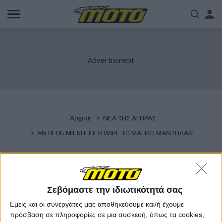
Παράκαμψη
Us
προς
το
acc
κυρίως
περιεχόμενο
me
Breadcrumb
Αρχική
NΕΑ ΤΗΣ ΑΓΟΡΑΣ
ANTIFOG MICROFIBER WIPE ΤΟ ΜΑΓΙΚΟ ΜΑΝΤΗΛΑΚΙ
ANTIFOG MICROFIBER WIPE ΤΟ ΜΑΓΙΚΟ
ΜΑΝΤΗΛΑΚΙ
Σεβόμαστε την ιδιωτικότητά σας
Εμείς και οι συνεργάτες μας αποθηκεύουμε και/ή έχουμε
πρόσβαση σε πληροφορίες σε μια συσκευή, όπως τα cookies,