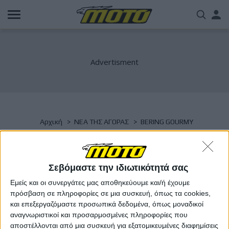
Παράκαμψη
Us
προς
το
acc
κυρίως
περιεχόμενο
me
Breadcrumb
Αρχική
NΕΑ ΤΗΣ ΑΓΟΡΑΣ
BERING GOURMY
BERING GOURMY
Σεβόμαστε την ιδιωτικότητά σας
Εμείς και οι συνεργάτες μας αποθηκεύουμε και/ή έχουμε
πρόσβαση σε πληροφορίες σε μια συσκευή, όπως τα cookies,
και επεξεργαζόμαστε προσωπικά δεδομένα, όπως μοναδικοί
αναγνωριστικοί και προσαρμοσμένες πληροφορίες που
αποστέλλονται από μια συσκευή για εξατομικευμένες διαφημίσεις