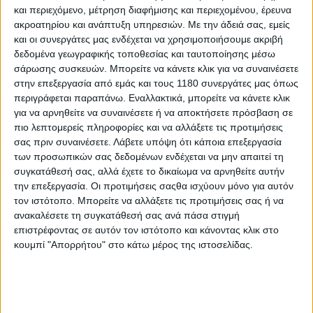
και περιεχόμενο, μέτρηση διαφήμισης και περιεχομένου, έρευνα
ακροατηρίου και ανάπτυξη υπηρεσιών.
Με την άδειά σας, εμείς
και οι συνεργάτες μας ενδέχεται να χρησιμοποιήσουμε ακριβή
δεδομένα γεωγραφικής τοποθεσίας και ταυτοποίησης μέσω
σάρωσης συσκευών. Μπορείτε να κάνετε κλικ για να συναινέσετε
στην επεξεργασία από εμάς και τους 1180 συνεργάτες μας όπως
περιγράφεται παραπάνω. Εναλλακτικά, μπορείτε να κάνετε κλικ
για να αρνηθείτε να συναινέσετε ή να αποκτήσετε πρόσβαση σε
πιο λεπτομερείς πληροφορίες και να αλλάξετε τις προτιμήσεις
Νέα γάντια αστικής χρήσης από συνδυασμό δέρματος
σας πριν συναινέσετε.
Λάβετε υπόψη ότι κάποια επεξεργασία
και μαλακών τεχνικών ελαστικών υλικών (Softshell
των προσωπικών σας δεδομένων ενδέχεται να μην απαιτεί τη
fabric). Είναι πλήρως αδιάβροχα με διαπνέουσα
συγκατάθεσή σας, αλλά έχετε το δικαίωμα να αρνηθείτε αυτήν
μεμβράνη, φέρουν βαμβακερή θερμική επένδυση
την επεξεργασία. Οι προτιμήσεις σαςθα ισχύουν μόνο για αυτόν
προστασίας από το κρύο και προστασία άρθρωσης.
τον ιστότοπο. Μπορείτε να αλλάξετε τις προτιμήσεις σας ή να
ανακαλέσετε τη συγκατάθεσή σας ανά πάσα στιγμή
Στους δείκτες υπάρχει ειδικό τμήμα επαφής για
επιστρέφοντας σε αυτόν τον ιστότοπο και κάνοντας κλικ στο
χειρισμό οθονών αφής. Το κλείσιμο γίνεται με
κουμπί "Απορρήτου" στο κάτω μέρος της ιστοσελίδας.
ρυθμιζόμενο Velcro. Διαθέσιμα σε επιλεγμένα
καταστήματα, στη Θηβών 129 στο Περιστέρι, τηλ.
2105763427
ΣΠΗΛΙΩΤΗΣ