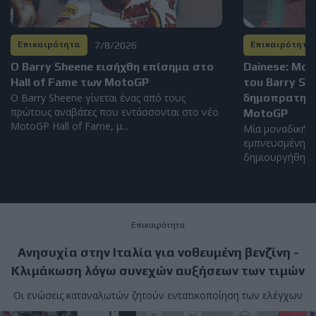
7/8/2026
Επικαιρότητα
Επικαιρότητα
Ο Barry Sheene εισήχθη επίσημα στο
Dainese: Μο
Hall of Fame των MotoGP
του Barry S
Ο Barry Sheene γίνεται ένας από τους
δημοπρατηθεί
πρώτους αναβάτες που εντάσσονται στο νέο
MotoGP
MotoGP Hall of Fame, μ...
Μία μοναδική α
εμπνευσμένη απ
δημιουργήθηκε α
Επικαιρότητα
Ανησυχία στην Ιταλία για νοθευμένη βενζίνη -
Κλιμάκωση λόγω συνεχών αυξήσεων των τιμών
Οι ενώσεις καταναλωτών ζητούν εντατικοποίηση των ελέγχων