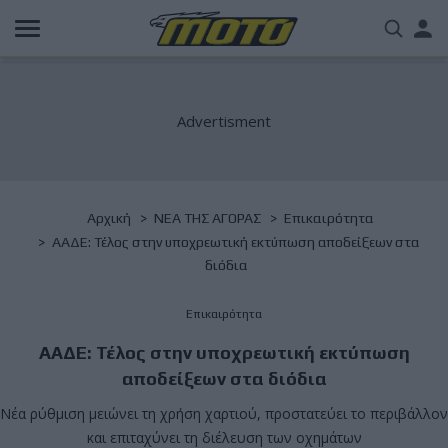
Παράκαμψη
Us
προς
το
acc
κυρίως
περιεχόμενο
me
Breadcrumb
Αρχική
NΕΑ ΤΗΣ ΑΓΟΡΑΣ
Επικαιρότητα
ΑΑΔΕ: Τέλος στην υποχρεωτική εκτύπωση αποδείξεων στα
διόδια
Επικαιρότητα
ΑΑΔΕ: Τέλος στην υποχρεωτική εκτύπωση
αποδείξεων στα διόδια
Nέα ρύθμιση μειώνει τη χρήση χαρτιού, προστατεύει το περιβάλλον
και επιταχύνει τη διέλευση των οχημάτων