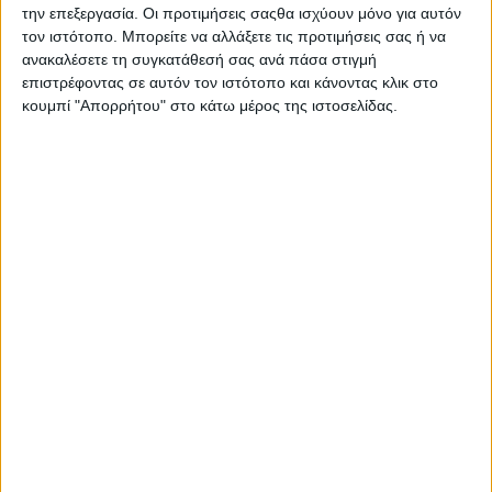
την επεξεργασία. Οι προτιμήσεις σαςθα ισχύουν μόνο για αυτόν
τον ιστότοπο. Μπορείτε να αλλάξετε τις προτιμήσεις σας ή να
ανακαλέσετε τη συγκατάθεσή σας ανά πάσα στιγμή
επιστρέφοντας σε αυτόν τον ιστότοπο και κάνοντας κλικ στο
κουμπί "Απορρήτου" στο κάτω μέρος της ιστοσελίδας.
Η ΑΑΔΕ επισημαίνει ότι, σύμφωνα με την απόφαση
Α.1066/2025, συνεχίζει να λαμβάνει κρυπτογραφημένα
ηλεκτρονικά αρχεία από τους παραχωρησιούχους
των αυτοκινητοδρόμων, τα οποία περιλαμβάνουν τον
αριθμό κυκλοφορίας των οχημάτων, την ημερομηνία
διέλευσης και τον Μοναδικό Αριθμό Διέλευσης,
διασφαλίζοντας έτσι την ορθή έκδοση των
αποδείξεων, ανεξάρτητα από το αν αυτές
εκτυπώνονται ή όχι.
Η πρωτοβουλία αυτή εντάσσεται στις ψηφιακές και
οικολογικές δράσεις εκσυγχρονισμού της ΑΑΔΕ και
των υποδομών της χώρας, με στόχο την πιο
“πράσινη” και αποτελεσματική λειτουργία του οδικού