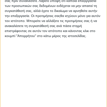
σας πριν συναινέσετε.
Λάβετε υπόψη ότι κάποια επεξεργασία
των προσωπικών σας δεδομένων ενδέχεται να μην απαιτεί τη
συγκατάθεσή σας, αλλά έχετε το δικαίωμα να αρνηθείτε αυτήν
την επεξεργασία. Οι προτιμήσεις σαςθα ισχύουν μόνο για αυτόν
τον ιστότοπο. Μπορείτε να αλλάξετε τις προτιμήσεις σας ή να
ανακαλέσετε τη συγκατάθεσή σας ανά πάσα στιγμή
επιστρέφοντας σε αυτόν τον ιστότοπο και κάνοντας κλικ στο
κουμπί "Απορρήτου" στο κάτω μέρος της ιστοσελίδας.
-173 στην Πελοπόννησο
-147 στη Θεσσαλονίκη
-97 στη Θεσσαλία
-78 στην Ήπειρο
-65 στη Στερεά Ελλάδα
-51 στην Ανατολική Μακεδονία και Θράκη
-48 στο Βόρειο Αιγαίο