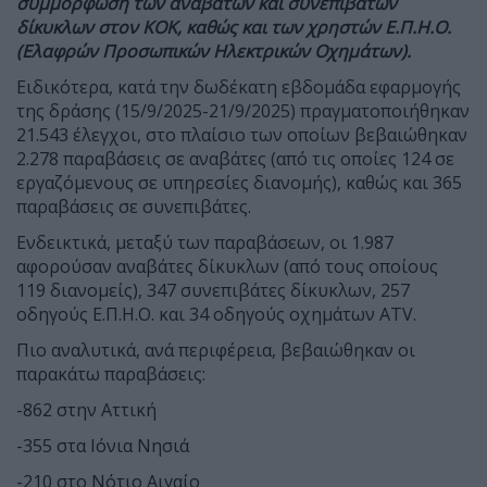
συμμόρφωση των αναβατών και συνεπιβατών
δίκυκλων στον ΚΟΚ, καθώς και των χρηστών Ε.Π.Η.Ο.
(Ελαφρών Προσωπικών Ηλεκτρικών Οχημάτων).
Ειδικότερα, κατά την δωδέκατη εβδομάδα εφαρμογής
της δράσης (15/9/2025-21/9/2025) πραγματοποιήθηκαν
21.543 έλεγχοι, στο πλαίσιο των οποίων βεβαιώθηκαν
2.278 παραβάσεις σε αναβάτες (από τις οποίες 124 σε
εργαζόμενους σε υπηρεσίες διανομής), καθώς και 365
παραβάσεις σε συνεπιβάτες.
Ενδεικτικά, μεταξύ των παραβάσεων, οι 1.987
αφορούσαν αναβάτες δίκυκλων (από τους οποίους
119 διανομείς), 347 συνεπιβάτες δίκυκλων, 257
οδηγούς Ε.Π.Η.Ο. και 34 οδηγούς οχημάτων ATV.
Πιο αναλυτικά, ανά περιφέρεια, βεβαιώθηκαν οι
παρακάτω παραβάσεις:
-862 στην Αττική
-355 στα Ιόνια Νησιά
-210 στο Νότιο Αιγαίο