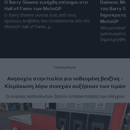
Ο Barry Sheene εισήχθη επίσημα στο
Dainese: Μο
Hall of Fame των MotoGP
του Barry S
Ο Barry Sheene γίνεται ένας από τους
δημοπρατηθεί
πρώτους αναβάτες που εντάσσονται στο νέο
MotoGP
MotoGP Hall of Fame, μ...
Μία μοναδική α
εμπνευσμένη απ
δημιουργήθηκε α
Επικαιρότητα
Ανησυχία στην Ιταλία για νοθευμένη βενζίνη -
Κλιμάκωση λόγω συνεχών αυξήσεων των τιμών
Οι ενώσεις καταναλωτών ζητούν εντατικοποίηση των ελέγχων