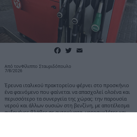
Facebook
Twitter
Email
Από τον
Φίλιππο Σταυριδόπουλο
7/8/2026
Έρευνα ιταλικού πρακτορείου φέρνει στο προσκήνιο
ένα φαινόμενο που φαίνεται να απασχολεί ολοένα και
περισσότερο τα συνεργεία της χώρας: την παρουσία
νερού και άλλων ουσιών στη βενζίνη, με αποτέλεσμα
αυξημένες βλάβες σε αυτοκίνητα, μοτοσυκλέτες και
scooter.
Σύμφωνα με μαρτυρίες μηχανικών, τους τελευταίους