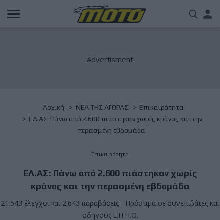
Παράκαμψη
Us
προς
το
acc
κυρίως
περιεχόμενο
me
Breadcrumb
Αρχική
NΕΑ ΤΗΣ ΑΓΟΡΑΣ
Επικαιρότητα
ΕΛ.ΑΣ: Πάνω από 2.600 πιάστηκαν χωρίς κράνος και την
περασμένη εβδομάδα
Επικαιρότητα
ΕΛ.ΑΣ: Πάνω από 2.600 πιάστηκαν χωρίς
κράνος και την περασμένη εβδομάδα
21.543 έλεγχοι και 2.643 παραβάσεις - Πρόστιμα σε συνεπιβάτες και
οδηγούς Ε.Π.Η.Ο.