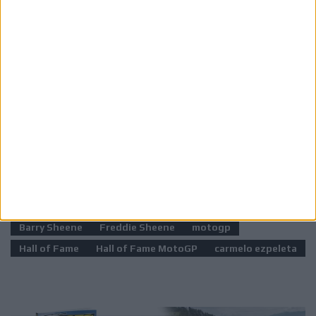
Το MotoGP Hall of Fame θεσπίστηκε το 2025
και
αποτελεί μία επιπλέον διάκριση για αναβάτες που
έχουν κατακτήσει τίτλους στην κορυφαία κατηγορία ή
έχουν σημειώσει τουλάχιστον 25 νίκες σε Grand Prix
MotoGP, τιμώντας τους κορυφαίους στην ιστορία του
θεσμού.
Ετικέτες
Barry Sheene
Freddie Sheene
motogp
Hall of Fame
Hall of Fame MotoGP
carmelo ezpeleta