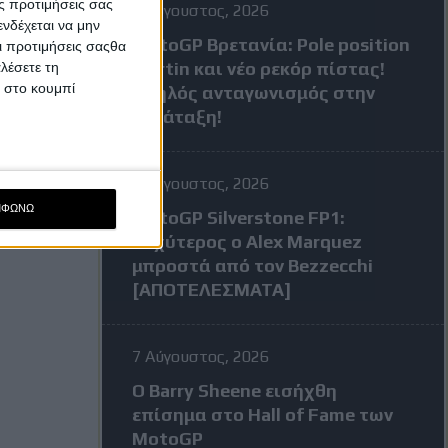
ς προτιμήσεις σας
8 Αύγουστος, 2026
νδέχεται να μην
MotoGP Βρετανία: Pole position
Οι προτιμήσεις σαςθα
Martin και νέο ρεκόρ πίστας!
λέσετε τη
κ στο κουμπί
Υψηλός ανταγωνισμός στην
κατάταξη!
7 Αύγουστος, 2026
ΜΦΩΝΩ
MotoGP Silverstone FP1:
Ταχύτερος ο Alex Marquez
μπροστά από τον Bezzecchi
[ΑΠΟΤΕΛΕΣΜΑΤΑ]
7 Αύγουστος, 2026
Ο Barry Sheene εισήχθη
επίσημα στο Hall of Fame των
MotoGP