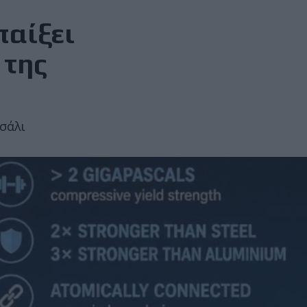
παίξει
 της
σάλι