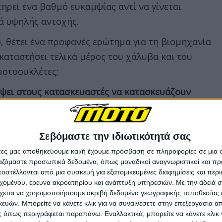
ηρεί ένα βαθμό ευκαμψίας αντί να γίνεται
κά υψηλής αντοχής.
ο, θέτει ένα προφανές ερώτημα για τη βιομηχανία
καταστήσει τελικά μέρος του χάλυβα και του
μοτοσυκλέτες;
έψει στους κατασκευαστές να κατασκευάζουν
αίσια, τροχούς, ακόμη και τα εξαρτήματα του
Σεβόμαστε την ιδιωτικότητά σας
αμορφώνεται το μέταλλο. Οι ερευνητές, από το
άτες μας αποθηκεύουμε και/ή έχουμε πρόσβαση σε πληροφορίες σε μια
ν τρόπο να καθοδηγήσουν τα άτομα ώστε να
ργαζόμαστε προσωπικά δεδομένα, όπως μοναδικοί αναγνωριστικοί και 
ό το πέτυχαν με ένα διαφορετικό μείγμα
στέλλονται από μια συσκευή για εξατομικευμένες διαφημίσεις και περ
εχομένου, έρευνα ακροατηρίου και ανάπτυξη υπηρεσιών.
Με την άδειά σα
 ζιρκόνιο - που θερμαίνεται πιο αργά από ό,τι
χεται να χρησιμοποιήσουμε ακριβή δεδομένα γεωγραφικής τοποθεσίας 
υτός ο θερμικός κύκλος δίνει στα άτομα χρόνο
ών. Μπορείτε να κάνετε κλικ για να συναινέσετε στην επεξεργασία απ
 όπως περιγράφεται παραπάνω. Εναλλακτικά, μπορείτε να κάνετε κλικ γ
παγώσουν” στη θέση τους όπως θα συνέβαινε κατά