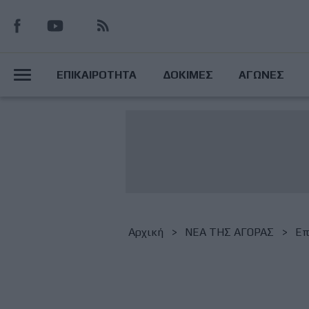
Παράκαμψη
προς
το
Main
κυρίως
ΕΠΙΚΑΙΡΟΤΗΤΑ
ΔΟΚΙΜΕΣ
ΑΓΩΝΕΣ
περιεχόμενο
Menu
Breadcrumb
Αρχική
NΕΑ ΤΗΣ ΑΓΟΡΑΣ
Επ