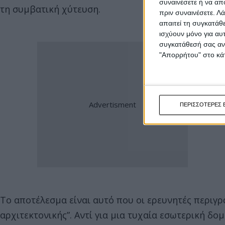
συναινέσετε ή να απ
τη συμβατική χύτευση.
πριν συναινέσετε.
Λά
απαιτεί τη συγκατάθ
ισχύουν μόνο για αυ
συγκατάθεσή σας ανά
"Απορρήτου" στο κάτ
ΠΕΡΙΣΣΟΤΕΡΕΣ 
Το αποτέλεσμα είναι αυτό που οι ερευνητές περιγ
αρχιτεκτονικής”. Αντί για μια τυχαία εσωτερική δ