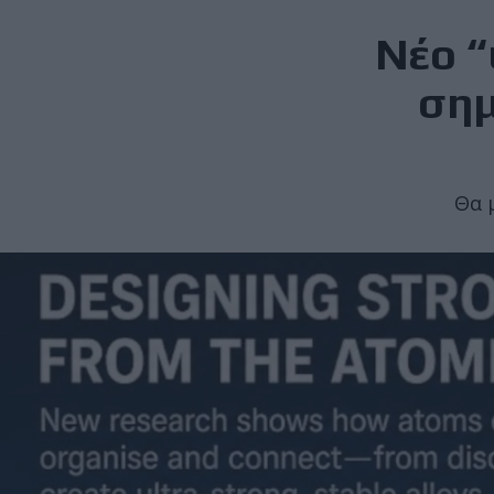
Νέο “
σημ
Θα 