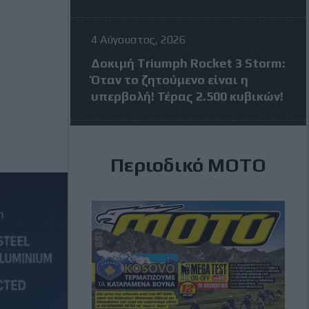
4 Αύγουστος, 2026
Δοκιμή Triumph Rocket 3 Storm:
Όταν το ζητούμενο είναι η
υπερβολή! Τέρας 2.500 κυβικών!
4 Αύγουστος, 2026
Περιοδικό ΜΟΤΟ
MotoGP: Πέντε αναβάτες σε
απόσταση 24 βαθμών πριν από
το Grand Prix της Βρετανίας
3 Αύγουστος, 2026
MXGP Βέλγιο: Κέρδισε ο Jeffrey
Herlings και πάει ολοταχώς για
τίτλο