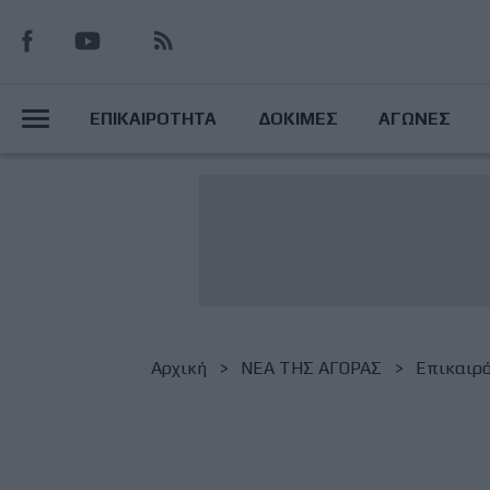
Παράκαμψη
προς
το
Main
κυρίως
ΕΠΙΚΑΙΡΟΤΗΤΑ
ΔΟΚΙΜΕΣ
ΑΓΩΝΕΣ
περιεχόμενο
Menu
Breadcrumb
Αρχική
NΕΑ ΤΗΣ ΑΓΟΡΑΣ
Επικαιρ