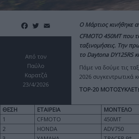
Ο Μάρτιος κινήθηκε α
Facebook
Twitter
Email
CFMOTO 450MT που το
ταξινομήσεις. Την πρω
το Daytona DY125RS κ
Από τον
Παύλο
Πάμε να δούμε τις τα
Καρατζά
2026 συγκεντρωτικά κ
23/4/2026
TOP-20 ΜΟΤΟΣΥΚΛΕΤ
ΘΕΣΗ
ΕΤΑΙΡΕΙΑ
ΜΟΝΤΕΛΟ
1
CFMOTO
450MT
2
HONDA
ADV750
3
YAMAHA
TRACER 9*