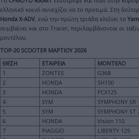
Το
CFMOTO 450MT
επέστρεψε και πάλι στην κορυφ
ελληνικό κοινό συνεχίζει να το προτιμά. Στη δεύτ
H
onda Χ-ADV
, ενώ την πρώτη τριάδα κλείνει το
Yam
συμβαίνει και στο Tracer, περιλαμβάνονται οι ταξ
μοντέλου.
TOP-20 SCOOTER ΜΑΡΤΙΟΥ
2026
ΘΕΣΗ
ΕΤΑΙΡΕΙΑ
ΜΟΝΤΕΛΟ
1
ZONTES
G368
2
HONDA
SH150
3
HONDA
PCX125
4
SYM
SYMPHONY SR
5
SYM
SYMPHONY ST 
6
HONDA
Vision 110
7
PIAGGIO
LIBERTY 125