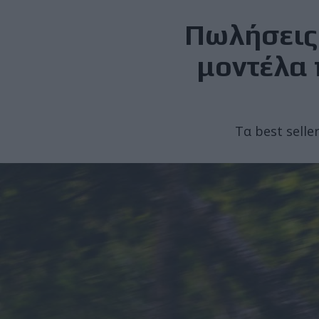
Πωλήσεις
μοντέλα 
Τα best sell