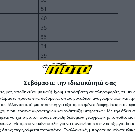
51
40
35
33
31
29
26
25
Σεβόμαστε την ιδιωτικότητά σας
22
452
21
άτες μας αποθηκεύουμε και/ή έχουμε πρόσβαση σε πληροφορίες σε μια
ργαζόμαστε προσωπικά δεδομένα, όπως μοναδικοί αναγνωριστικοί και 
Y
20
στέλλονται από μια συσκευή για εξατομικευμένες διαφημίσεις και περ
20
εχομένου, έρευνα ακροατηρίου και ανάπτυξη υπηρεσιών.
Με την άδειά σα
χεται να χρησιμοποιήσουμε ακριβή δεδομένα γεωγραφικής τοποθεσίας 
20
ών. Μπορείτε να κάνετε κλικ για να συναινέσετε στην επεξεργασία απ
*
17
 όπως περιγράφεται παραπάνω. Εναλλακτικά, μπορείτε να κάνετε κλικ γ