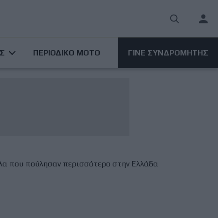
User
acco
ΑΣ
ΠΕΡΙΟΔΙΚΟ ΜΟΤΟ
ΓΙΝΕ ΣΥΝΔΡΟΜΗΤΗΣ
men
λα που πούλησαν περισσότερο στην Ελλάδα