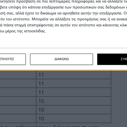
οκτήσετε πρόσβαση σε πιο λεπτομερείς πληροφορίες και να αλλάξετε τι
16
βετε υπόψη ότι κάποια επεξεργασία των προσωπικών σας δεδομένων ε
16
εσή σας, αλλά έχετε το δικαίωμα να αρνηθείτε αυτήν την επεξεργασία. 
τόν τον ιστότοπο. Μπορείτε να αλλάξετε τις προτιμήσεις σας ή να ανακα
13
 πάσα στιγμή επιστρέφοντας σε αυτόν τον ιστότοπο και κάνοντας κλι
13
ω μέρος της ιστοσελίδας.
URE R
12
URE
12
12
ΕΠΙΛΟΓΕΣ
ΔΙΑΦΩΝΩ
ΣΥ
12
11
11
11
10
10
10