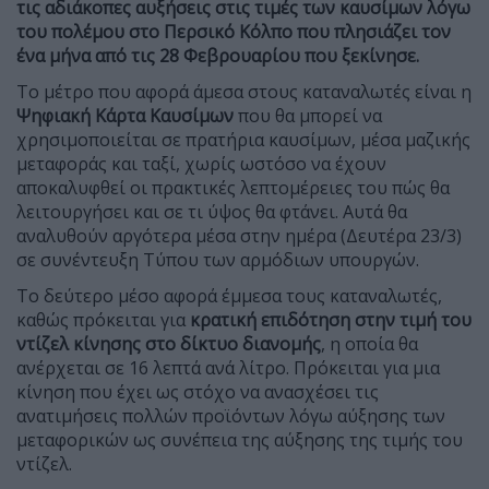
τις αδιάκοπες αυξήσεις στις τιμές των καυσίμων λόγω
του πολέμου στο Περσικό Κόλπο που πλησιάζει τον
ένα μήνα από τις 28 Φεβρουαρίου που ξεκίνησε.
Το μέτρο που αφορά άμεσα στους καταναλωτές είναι η
Ψηφιακή Κάρτα Καυσίμων
που θα μπορεί να
χρησιμοποιείται σε πρατήρια καυσίμων, μέσα μαζικής
μεταφοράς και ταξί, χωρίς ωστόσο να έχουν
αποκαλυφθεί οι πρακτικές λεπτομέρειες του πώς θα
λειτουργήσει και σε τι ύψος θα φτάνει. Αυτά θα
αναλυθούν αργότερα μέσα στην ημέρα (Δευτέρα 23/3)
σε συνέντευξη Τύπου των αρμόδιων υπουργών.
Το δεύτερο μέσο αφορά έμμεσα τους καταναλωτές,
καθώς πρόκειται για
κρατική επιδότηση στην τιμή του
ντίζελ κίνησης στο δίκτυο διανομής
, η οποία θα
ανέρχεται σε 16 λεπτά ανά λίτρο. Πρόκειται για μια
κίνηση που έχει ως στόχο να ανασχέσει τις
ανατιμήσεις πολλών προϊόντων λόγω αύξησης των
μεταφορικών ως συνέπεια της αύξησης της τιμής του
ντίζελ.