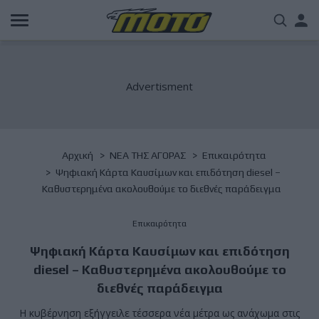
Παράκαμψη
Us
προς
το
acc
κυρίως
περιεχόμενο
me
Breadcrumb
Αρχική
NΕΑ ΤΗΣ ΑΓΟΡΑΣ
Επικαιρότητα
Ψηφιακή Κάρτα Καυσίμων και επιδότηση diesel –
Καθυστερημένα ακολουθούμε το διεθνές παράδειγμα
Επικαιρότητα
Ψηφιακή Κάρτα Καυσίμων και επιδότηση
diesel – Καθυστερημένα ακολουθούμε το
διεθνές παράδειγμα
Η κυβέρνηση εξήγγειλε τέσσερα νέα μέτρα ως ανάχωμα στις