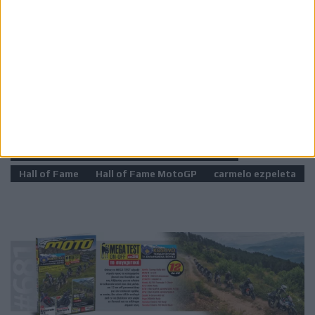
έχουν σημειώσει τουλάχιστον 25 νίκες σε Grand Prix
MotoGP, τιμώντας τους κορυφαίους στην ιστορία του
θεσμού.
Ετικέτες
Barry Sheene
Freddie Sheene
motogp
Hall of Fame
Hall of Fame MotoGP
carmelo ezpeleta