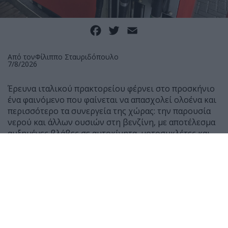
Facebook
Twitter
Email
Από τον
Φίλιππο Σταυριδόπουλο
7/8/2026
Έρευνα ιταλικού πρακτορείου φέρνει στο προσκήνιο
ένα φαινόμενο που φαίνεται να απασχολεί ολοένα και
περισσότερο τα συνεργεία της χώρας: την παρουσία
νερού και άλλων ουσιών στη βενζίνη, με αποτέλεσμα
αυξημένες βλάβες σε αυτοκίνητα, μοτοσυκλέτες και
scooter.
Σύμφωνα με μαρτυρίες μηχανικών, τους τελευταίους
μήνες έχουν αυξηθεί αισθητά τα οχήματα που
φτάνουν στα συνεργεία μετά από ανεφοδιασμό,
παρουσιάζοντας δυσκολία εκκίνησης ή ακόμη και
πλήρη διακοπή λειτουργίας του κινητήρα.