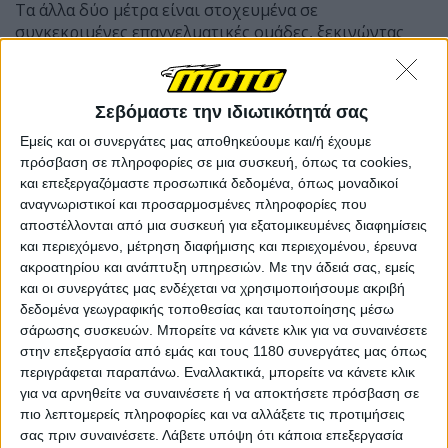
Τα άλλα δύο μέτρα είναι στοχευμένα σε
συγκεκριμένες επαγγελματικές ομάδες, ξεκινώντας
από τους
αγρότες
με επιχορήγηση του 15% της αξίας
των παραστατικών αγοράς λιπασμάτων, ενώ το
τελευταίο αφορά στα
ακτοπλοϊκά
εισιτήρια, όπου η
Σεβόμαστε την ιδιωτικότητά σας
κυβέρνηση θα αποζημιώσει τις ακτοπλοϊκές εταιρείες
προκειμένου να διατηρήσουν τις τιμές των
Εμείς και οι συνεργάτες μας αποθηκεύουμε και/ή έχουμε
εισιτηρίων στα περσινά επίπεδα.
πρόσβαση σε πληροφορίες σε μια συσκευή, όπως τα cookies,
και επεξεργαζόμαστε προσωπικά δεδομένα, όπως μοναδικοί
Μένει πλέον να δούμε τις πρακτικές πτυχές των
αναγνωριστικοί και προσαρμοσμένες πληροφορίες που
μέτρων αυτών όπως θα τις αναλύσουν οι αρμόδιοι
αποστέλλονται από μια συσκευή για εξατομικευμένες διαφημίσεις
υπουργοί και πώς αυτά θα επηρεάσουν τις τιμές της
και περιεχόμενο, μέτρηση διαφήμισης και περιεχομένου, έρευνα
βενζίνης και άλλων προϊόντων πρώτης ανάγκης.
ακροατηρίου και ανάπτυξη υπηρεσιών.
Με την άδειά σας, εμείς
και οι συνεργάτες μας ενδέχεται να χρησιμοποιήσουμε ακριβή
δεδομένα γεωγραφικής τοποθεσίας και ταυτοποίησης μέσω
σάρωσης συσκευών. Μπορείτε να κάνετε κλικ για να συναινέσετε
στην επεξεργασία από εμάς και τους 1180 συνεργάτες μας όπως
περιγράφεται παραπάνω. Εναλλακτικά, μπορείτε να κάνετε κλικ
για να αρνηθείτε να συναινέσετε ή να αποκτήσετε πρόσβαση σε
πιο λεπτομερείς πληροφορίες και να αλλάξετε τις προτιμήσεις
σας πριν συναινέσετε.
Λάβετε υπόψη ότι κάποια επεξεργασία