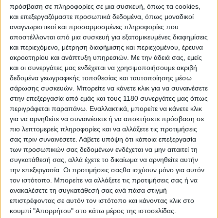
πρόεδρος της ΠΟΠΕΚ, Θέμης Κιουρτζής, θεωρεί ότι
πρόσβαση σε πληροφορίες σε μια συσκευή, όπως τα cookies,
“κάποιες αποφάσεις που πάρθηκαν και εξηγήσεις που
και επεξεργαζόμαστε προσωπικά δεδομένα, όπως μοναδικοί
έγιναν, είναι σημαντικές”
.
αναγνωριστικοί και προσαρμοσμένες πληροφορίες που
Αμφότεροι δηλώνουν πως στη συνέχεια θα
αποστέλλονται από μια συσκευή για εξατομικευμένες διαφημίσεις
ενημερώσουν τα μέλη των ομοσπονδιών τους για να
και περιεχόμενο, μέτρηση διαφήμισης και περιεχομένου, έρευνα
αποφασίσουν για το θέμα των κινητοποιήσεων,
ακροατηρίου και ανάπτυξη υπηρεσιών.
Με την άδειά σας, εμείς
και οι συνεργάτες μας ενδέχεται να χρησιμοποιήσουμε ακριβή
ωστόσο από κοινού πιστεύουν πως η κατάσταση έχει
δεδομένα γεωγραφικής τοποθεσίας και ταυτοποίησης μέσω
αποκλιμακωθεί.
σάρωσης συσκευών. Μπορείτε να κάνετε κλικ για να συναινέσετε
Όσον αφορά τα πρατήρια ωστόσο, τίποτε δεν αλλάζει
στην επεξεργασία από εμάς και τους 1180 συνεργάτες μας όπως
επί της ουσίας. Από τη μια
η τιμή του πετρελαίου
περιγράφεται παραπάνω. Εναλλακτικά, μπορείτε να κάνετε κλικ
συνεχίζει να ανεβαίνει καθημερινά, μαζί με τη λιανική
για να αρνηθείτε να συναινέσετε ή να αποκτήσετε πρόσβαση σε
τιμή στην αντλία και αυτό προφανώς δεν πρόκειται να
πιο λεπτομερείς πληροφορίες και να αλλάξετε τις προτιμήσεις
αλλάξει όσο ο Περσικός Κόλπος παραμένει πεδίο
σας πριν συναινέσετε.
Λάβετε υπόψη ότι κάποια επεξεργασία
μάχης, όπως επίσης δεν κουνιέται από τη θέση του το
των προσωπικών σας δεδομένων ενδέχεται να μην απαιτεί τη
πλαφόν ως τις 30 Ιουνίου
. Όχι τουλάχιστον από
συγκατάθεσή σας, αλλά έχετε το δικαίωμα να αρνηθείτε αυτήν
κάποια θεσμική πρωτοβουλία, όπως λ.χ. τις
την επεξεργασία. Οι προτιμήσεις σαςθα ισχύουν μόνο για αυτόν
τον ιστότοπο. Μπορείτε να αλλάξετε τις προτιμήσεις σας ή να
πρόσφατες αποφάσεις
Αυστρίας, Ιταλίας και πλέον και
ανακαλέσετε τη συγκατάθεσή σας ανά πάσα στιγμή
της Κροατίας να μειώσουν τους δικούς τους φόρους
επιστρέφοντας σε αυτόν τον ιστότοπο και κάνοντας κλικ στο
κατανάλωσης
ώστε να αποσυμπιεστεί η τιμή των
κουμπί "Απορρήτου" στο κάτω μέρος της ιστοσελίδας.
καυσίμων στα πρατήρια.