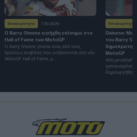
7/8/2026
Επικαιρότητα
Επικαιρότητα
Ο Barry Sheene εισήχθη επίσημα στο
Dainese: Μο
Hall of Fame των MotoGP
του Barry S
Ο Barry Sheene γίνεται ένας από τους
δημοπρατηθεί
πρώτους αναβάτες που εντάσσονται στο νέο
MotoGP
MotoGP Hall of Fame, μ...
Μία μοναδική α
εμπνευσμένη απ
δημιουργήθηκε α
Load
More