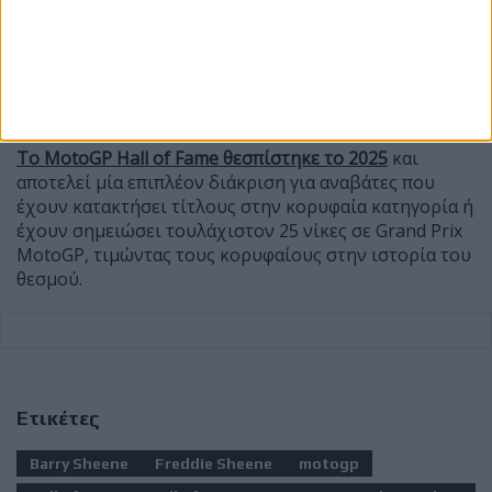
Το MotoGP Hall of Fame θεσπίστηκε το 2025
και
αποτελεί μία επιπλέον διάκριση για αναβάτες που
έχουν κατακτήσει τίτλους στην κορυφαία κατηγορία ή
έχουν σημειώσει τουλάχιστον 25 νίκες σε Grand Prix
MotoGP, τιμώντας τους κορυφαίους στην ιστορία του
θεσμού.
Ετικέτες
Barry Sheene
Freddie Sheene
motogp