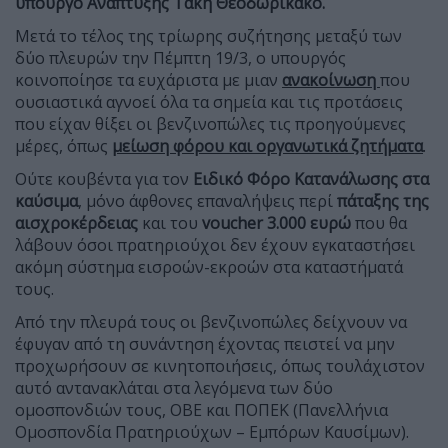
υπουργό Ανάπτυξης Τάκη Θεοδωρικάκο.
Μετά το τέλος της τρίωρης συζήτησης μεταξύ των
δύο πλευρών την Πέμπτη 19/3, ο υπουργός
κοινοποίησε τα ευχάριστα με μιαν
ανακοίνωση
που
ουσιαστικά αγνοεί όλα τα σημεία και τις προτάσεις
που είχαν θίξει οι βενζινοπώλες τις προηγούμενες
μέρες, όπως
μείωση φόρου και οργανωτικά ζητήματα
.
Ούτε κουβέντα για τον
Ειδικό Φόρο Κατανάλωσης στα
καύσιμα
, μόνο άφθονες επαναλήψεις περί
πάταξης της
αισχροκέρδειας
και του
voucher 3.000 ευρώ
που θα
λάβουν όσοι πρατηριούχοι δεν έχουν εγκαταστήσει
ακόμη σύστημα εισροών-εκροών στα καταστήματά
τους.
Από την πλευρά τους οι βενζινοπώλες δείχνουν να
έφυγαν από τη συνάντηση έχοντας πειστεί να μην
προχωρήσουν σε κινητοποιήσεις, όπως τουλάχιστον
αυτό αντανακλάται στα λεγόμενα των δύο
ομοσπονδιών τους, ΟΒΕ και ΠΟΠΕΚ (Πανελλήνια
Ομοσπονδία Πρατηριούχων – Εμπόρων Καυσίμων).