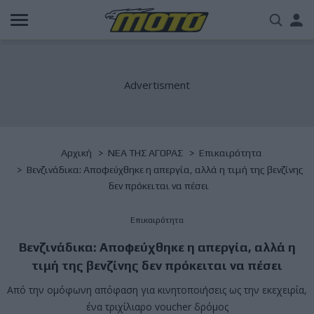
Παράκαμψη
Us
προς
το
acc
κυρίως
περιεχόμενο
me
Breadcrumb
Αρχική
NΕΑ ΤΗΣ ΑΓΟΡΑΣ
Επικαιρότητα
Βενζινάδικα: Αποφεύχθηκε η απεργία, αλλά η τιμή της βενζίνης
δεν πρόκειται να πέσει
Επικαιρότητα
Βενζινάδικα: Αποφεύχθηκε η απεργία, αλλά η
τιμή της βενζίνης δεν πρόκειται να πέσει
Από την ομόφωνη απόφαση για κινητοποιήσεις ως την εκεχειρία,
ένα τριχίλιαρο voucher δρόμος