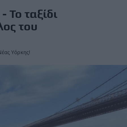
- Το ταξίδι
λος του
Νέας Υόρκης!