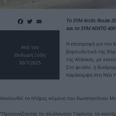
Το SYM Arctic Route 
Facebook
Twitter
Email
και το SYM ADXTG 400 
Η επιστροφή για τον 
Από τον
βορειοδυτικά της Βόρ
Θοδωρή Ξύδη
της Αλάσκας, με κατε
30/7/2025
Στο φινάλε, η διαδρο
παράκαμψη στη Νέα Υό
Ακολουθεί το πλήρες κείμενο του Κωνσταντίνου Μη
"Προσεγγίζοντας το ηλιόλουστο Τορόντο, το κοντέ