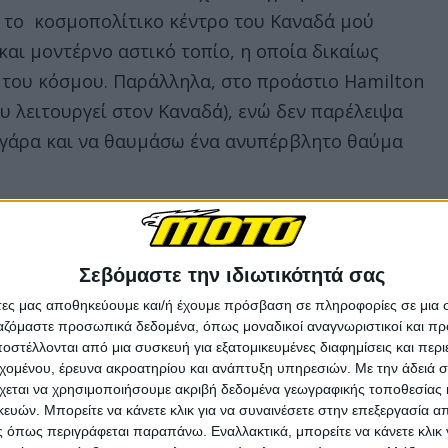
ε το κοσμοπολίτικο κέντρο του Καναδά μού
αι μοντέρνο αστικό τοπίο, η οποία δικαίως
 του κόσμου. Παράλληλα, στο προάστιο Hamilton
υ λειτουργεί στον Καναδά), ενώ δεν παρέλειψα
αγάρα και να θαυμάσω ένα ανυπέρβλητο θαύμα
ο φινάλε του ταξιδιού στο Μόντρεαλ (540 χλμ.),
φυσικά στην παγκόσμια Νέα Υόρκη (690 χλμ.)!
Σεβόμαστε την ιδιωτικότητά σας
ρικανικού ταξιδιού μου: από τα δάση των
άτες μας αποθηκεύουμε και/ή έχουμε πρόσβαση σε πληροφορίες σε μια
ήσω στα “δάση” των ουρανοξυστών της Νέας
ργαζόμαστε προσωπικά δεδομένα, όπως μοναδικοί αναγνωριστικοί και 
στέλλονται από μια συσκευή για εξατομικευμένες διαφημίσεις και περ
ίζα και ξεκίνησα με προορισμό την high-tech
εχομένου, έρευνα ακροατηρίου και ανάπτυξη υπηρεσιών.
Με την άδειά σα
to-finish του SYM ARCTIC ROUTE 2025…
χεται να χρησιμοποιήσουμε ακριβή δεδομένα γεωγραφικής τοποθεσίας 
ών. Μπορείτε να κάνετε κλικ για να συναινέσετε στην επεξεργασία απ
 όπως περιγράφεται παραπάνω. Εναλλακτικά, μπορείτε να κάνετε κλικ γ