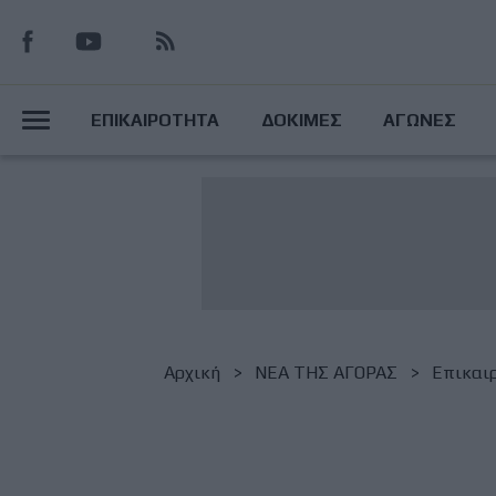
Παράκαμψη
προς
το
Main
κυρίως
ΕΠΙΚΑΙΡΟΤΗΤΑ
ΔΟΚΙΜΕΣ
ΑΓΩΝΕΣ
περιεχόμενο
Menu
Breadcrumb
Αρχική
NΕΑ ΤΗΣ ΑΓΟΡΑΣ
Επικαι