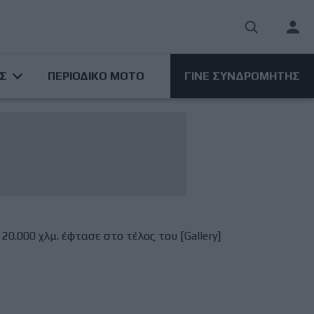
User
acco
ΑΣ
ΠΕΡΙΟΔΙΚΟ ΜΟΤΟ
ΓΙΝΕ ΣΥΝΔΡΟΜΗΤΗΣ
men
20.000 χλμ. έφτασε στο τέλος του [Gallery]