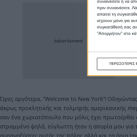
συναινέσετε ή να απ
πριν συναινέσετε.
Λά
απαιτεί τη συγκατάθ
ισχύουν μόνο για αυ
συγκατάθεσή σας ανά
"Απορρήτου" στο κάτ
ΠΕΡΙΣΣΟΤΕΡΕΣ 
Ώρες αργότερα, “Welcome to New York”! Οδηγώντας
άκρως προκλητικής και τολμηρής αμερικανικής meg
σαν ένα χωριατόπουλο που μόλις έχει πρωτοέρθει 
στραμμένο ψηλά, εύγλωττη ήταν η απορία μου για 
ουρανοξύστες αυτής της πόλης αλλά και τα όρια τ