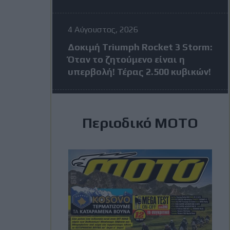
4 Αύγουστος, 2026
Δοκιμή Triumph Rocket 3 Storm:
Όταν το ζητούμενο είναι η
υπερβολή! Τέρας 2.500 κυβικών!
4 Αύγουστος, 2026
Περιοδικό ΜΟΤΟ
MotoGP: Πέντε αναβάτες σε
απόσταση 24 βαθμών πριν από
το Grand Prix της Βρετανίας
3 Αύγουστος, 2026
MXGP Βέλγιο: Κέρδισε ο Jeffrey
Herlings και πάει ολοταχώς για
τίτλο