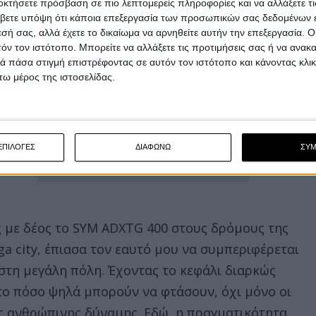
οκτήσετε πρόσβαση σε πιο λεπτομερείς πληροφορίες και να αλλάξετε τι
βετε υπόψη ότι κάποια επεξεργασία των προσωπικών σας δεδομένων ε
εσή σας, αλλά έχετε το δικαίωμα να αρνηθείτε αυτήν την επεξεργασία. 
τόν τον ιστότοπο. Μπορείτε να αλλάξετε τις προτιμήσεις σας ή να ανακα
 πάσα στιγμή επιστρέφοντας σε αυτόν τον ιστότοπο και κάνοντας κλι
ω μέρος της ιστοσελίδας.
ΕΠΙΛΟΓΕΣ
ΔΙΑΦΩΝΩ
ΣΥ
 με δέος το SYM ADXTG 400 στους δρόμους της
a city, έπιασα τον εαυτό μου να συμπεριφέρεται
στη μεγάλη πόλη. Έχοντας το κεφάλι διαρκώς
το πόσο ψηλά μπορούν να φτάσουν, όχι μόνο οι
ης ανθρώπινης δύναμης. Εδώ, η πραγματικότητα