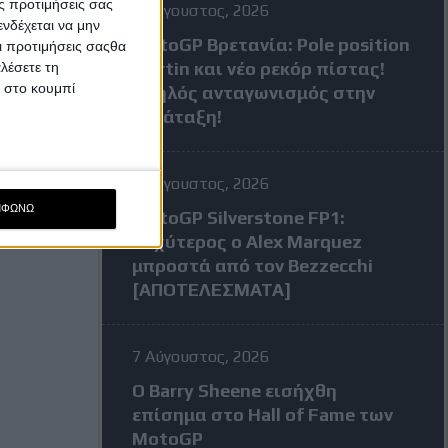
ς προτιμήσεις σας
8 Αύγουστος, 2026
νδέχεται να μην
MotoGP Βρετανία: Pole position
Οι προτιμήσεις σαςθα
Martin και νέο ρεκόρ πίστας!
λέσετε τη
κ στο κουμπί
Υψηλός ανταγωνισμός στην
κατάταξη!
7 Αύγουστος, 2026
ΜΦΩΝΩ
MotoGP Silverstone FP1:
Ταχύτερος ο Alex Marquez
μπροστά από τον Bezzecchi
[ΑΠΟΤΕΛΕΣΜΑΤΑ]
7 Αύγουστος, 2026
Ο Barry Sheene εισήχθη
επίσημα στο Hall of Fame των
MotoGP