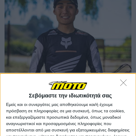
Σεβόμαστε την ιδιωτικότητά σας
Εμείς και οι συνεργάτες μας αποθηκεύουμε και/ή έχουμε
πρόσβαση σε πληροφορίες σε μια συσκευή, όπως τα cookies,
και επεξεργαζόμαστε προσωπικά δεδομένα, όπως μοναδικοί
αναγνωριστικοί και προσαρμοσμένες πληροφορίες που
"Είναι κρίμα να τραυματίζομαι ενώ προετοιμαζόμουν
αποστέλλονται από μια συσκευή για εξατομικευμένες διαφημίσεις
για τη νέα σεζόν," είπε ο Shimoda. "Οδηγούσα καλά και