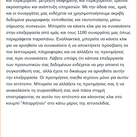
και περιεχόμενο, μέτρηση διαφήμισης και περιεχομένου, έρευνα
κάναμε σημαντική πρόοδο με τη μοτοσυκλέτα. Ήξερα
ακροατηρίου και ανάπτυξη υπηρεσιών.
Με την άδειά σας, εμείς
όταν έπεσα ότι κάτι δεν πήγαινε καλά, αλλά ευτυχώς ο
και οι συνεργάτες μας ενδέχεται να χρησιμοποιήσουμε ακριβή
νωτιαίος μυελός είναι εντάξει. Ευχαριστώ τους
δεδομένα γεωγραφικής τοποθεσίας και ταυτοποίησης μέσω
γιατρούς μου για την εξαιρετική φροντίδα που έλαβα.
σάρωσης συσκευών. Μπορείτε να κάνετε κλικ για να συναινέσετε
Νιώθω αποφασισμένος να ξεκινήσω την
στην επεξεργασία από εμάς και τους 1180 συνεργάτες μας όπως
αποκατάστασή μου και ελπίζω να προχωρήσει όσο το
περιγράφεται παραπάνω. Εναλλακτικά, μπορείτε να κάνετε κλικ
δυνατόν πιο γρήγορα."
για να αρνηθείτε να συναινέσετε ή να αποκτήσετε πρόσβαση σε
πιο λεπτομερείς πληροφορίες και να αλλάξετε τις προτιμήσεις
σας πριν συναινέσετε.
Λάβετε υπόψη ότι κάποια επεξεργασία
των προσωπικών σας δεδομένων ενδέχεται να μην απαιτεί τη
συγκατάθεσή σας, αλλά έχετε το δικαίωμα να αρνηθείτε αυτήν
την επεξεργασία. Οι προτιμήσεις σαςθα ισχύουν μόνο για αυτόν
τον ιστότοπο. Μπορείτε να αλλάξετε τις προτιμήσεις σας ή να
ανακαλέσετε τη συγκατάθεσή σας ανά πάσα στιγμή
επιστρέφοντας σε αυτόν τον ιστότοπο και κάνοντας κλικ στο
κουμπί "Απορρήτου" στο κάτω μέρος της ιστοσελίδας.