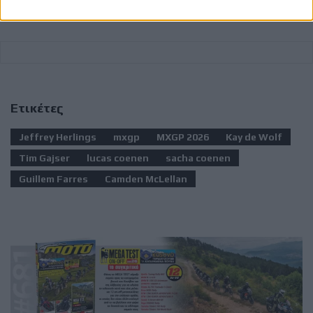
Ετικέτες
Jeffrey Herlings
mxgp
MXGP 2026
Kay de Wolf
Tim Gajser
lucas coenen
sacha coenen
Guillem Farres
Camden McLellan