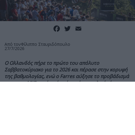
Facebook
Twitter
Email
Από τον
Φίλιππο Σταυριδόπουλο
27/7/2026
Ο Ολλανδός πήρε το πρώτο του απόλυτο
Σαββατοκύριακο για το 2026 και πέρασε στην κορυφή
της βαθμολογίας, ενώ ο Farres αύξησε το προβάδισμά
του στην MX2 μετά από ακόμη μία συνολική νίκη.
Η πίστα 1527 μέτρων Loket στην Τσεχία, φιλοξένησε
τον 15ο γύρο του Παγκοσμίου Πρωταθλήματος
Motocross, με τον Jeffrey Herlings να δείχνει
ασταμάτητος πάνω στη Honda HRC Petronas. Ο
Ολλανδός κέρδισε και τις δύο κούρσες της MXGP,
φτάνοντας τις 119 συνολικές νίκες Grand Prix στην
καριέρα του και ανεβαίνοντας στην πρώτη θέση της