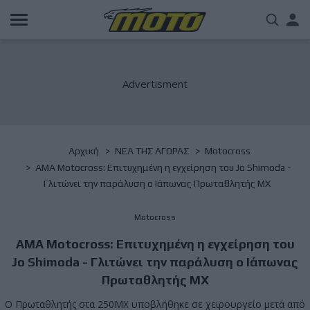
Παράκαμψη
Us
προς
το
acc
κυρίως
περιεχόμενο
me
Breadcrumb
Αρχική
NΕΑ ΤΗΣ ΑΓΟΡΑΣ
Motocross
AMA Motocross: Επιτυχημένη η εγχείρηση του Jo Shimoda -
Γλιτώνει την παράλυση ο Ιάπωνας Πρωταθλητής MX
Motocross
AMA Motocross: Επιτυχημένη η εγχείρηση του
Jo Shimoda - Γλιτώνει την παράλυση ο Ιάπωνας
Πρωταθλητής MX
Ο Πρωταθλητής στα 250MX υποβλήθηκε σε χειρουργείο μετά από