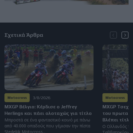
Σχετικά Άρθρα
3/8/2026
2
Motocross
Motocross
MXGP Βέλγιο: Κέρδισε ο Jeffrey
MXGP Τσεχία
Herlings και πάει ολοταχώς για τίτλο
του πρωταθλή
Μπροστά σε ένα φανταστικό κοινό με πάνω
Βλέπει τίτλο
από 40.000 οπαδούς που γέμισαν την πίστα
Ο Ολλανδός πή
Stedelijk Motocross...
Σαββατοκύριακο