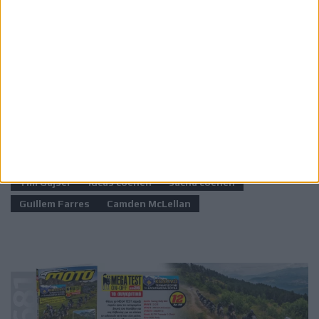
Ετικέτες
Jeffrey Herlings
mxgp
MXGP 2026
Kay de Wolf
Tim Gajser
lucas coenen
sacha coenen
Guillem Farres
Camden McLellan