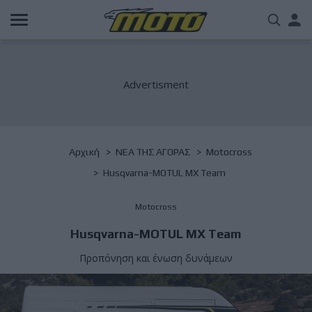
Παράκαμψη
Us
προς
το
acc
κυρίως
περιεχόμενο
me
Breadcrumb
Αρχική
NΕΑ ΤΗΣ ΑΓΟΡΑΣ
Motocross
Husqvarna-MOTUL MX Team
Motocross
Husqvarna-MOTUL MX Team
Προπόνηση και ένωση δυνάμεων