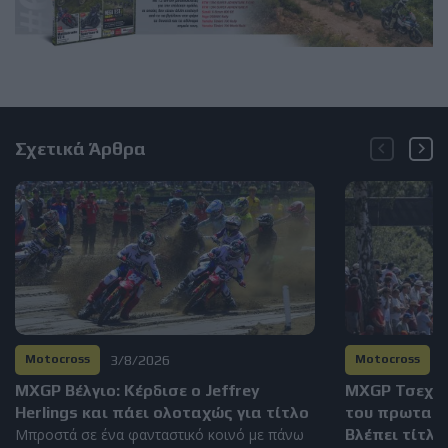
Σχετικά Άρθρα
3/8/2026
2
Motocross
Motocross
MXGP Βέλγιο: Κέρδισε ο Jeffrey
MXGP Τσεχία
Herlings και πάει ολοταχώς για τίτλο
του πρωταθλή
Μπροστά σε ένα φανταστικό κοινό με πάνω
Βλέπει τίτλο