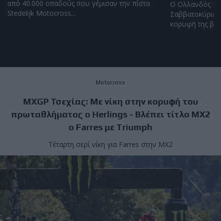
από 40.000 οπαδούς που γέμισαν την πίστα
Ο Ολλανδός πή
Stedelijk Motocross...
Σαββατοκύριακο
κορυφή της βαθ
Motocross
MXGP Τσεχίας: Με νίκη στην κορυφή του
πρωταθλήματος ο Herlings - Βλέπει τίτλο ΜΧ2
ο Farres με Triumph
Τέταρτη σερί νίκη για Farres στην MX2