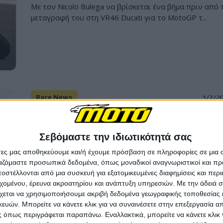
Με τον Nicolo Bulega να βρίσκεται ένα βήμα πριν από 
μεταγραφή του στη VR46 Ducati για το MotoGP τ...
Race News
1/7/2
MotoGP 2027: Ποιοι έχουν ήδη
"κλειδώσει" θέση στο νέο grid - Όλες οι
Σεβόμαστε την ιδιωτικότητά σας
επίσημες ανακοινώσεις
άτες μας αποθηκεύουμε και/ή έχουμε πρόσβαση σε πληροφορίες σε μια
Η αγορά αναβατών για τα MotoGP του 2027 έχει αρχί
ργαζόμαστε προσωπικά δεδομένα, όπως μοναδικοί αναγνωριστικοί και 
να παίρνει μορφή, καθώς οι πρώτες επίσημες ανακ...
στέλλονται από μια συσκευή για εξατομικευμένες διαφημίσεις και περ
εχομένου, έρευνα ακροατηρίου και ανάπτυξη υπηρεσιών.
Με την άδειά σα
χεται να χρησιμοποιήσουμε ακριβή δεδομένα γεωγραφικής τοποθεσίας 
ών. Μπορείτε να κάνετε κλικ για να συναινέσετε στην επεξεργασία απ
 όπως περιγράφεται παραπάνω. Εναλλακτικά, μπορείτε να κάνετε κλικ γ