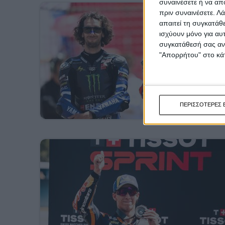
συναινέσετε ή να απ
πριν συναινέσετε.
Λά
απαιτεί τη συγκατάθ
ισχύουν μόνο για αυ
συγκατάθεσή σας ανά
"Απορρήτου" στο κάτ
ΠΕΡΙΣΣΟΤΕΡΕΣ 