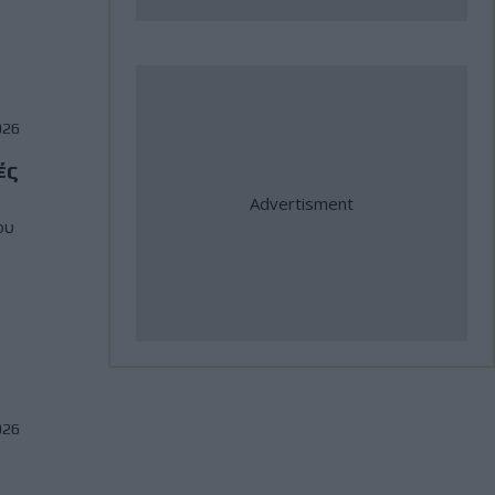
σημαντικές διεθνείς
συμμετοχές
31 Ιούλιος, 2026
026
Η Αλεξανδρούπολη ο τρίτος
ές
σταθμός της κοινής δράσης
ΑΜΟΤΟΕ και ΜΟΤΟΕ για την
ου
οδική ασφάλεια
31 Ιούλιος, 2026
ΜοtoGP: Θετικά νέα για τον
Bezzecchi - Επέστρεψε στις
δοκιμές ενόψει Silverstone
026
31 Ιούλιος, 2026