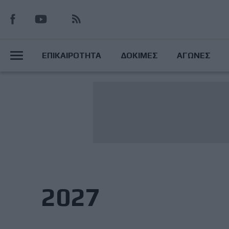
Παράκαμψη
προς
το
Main
κυρίως
ΕΠΙΚΑΙΡΟΤΗΤΑ
ΔΟΚΙΜΕΣ
ΑΓΩΝΕΣ
περιεχόμενο
Menu
2027