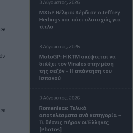
3 Αύγουστος, 2026
MXGP Βέλγιο: Κέρδισε ο Jeffrey
Herlings και πάει ολοταχώς για
τίτλο
026
3 Αύγουστος, 2026
ζόν
MotoGP: Η KTM σκέφτεται να
διώξει τον Vinales στην μέση
της σεζόν – Η απάντηση του
Ισπανού
3 Αύγουστος, 2026
Romaniacs: Τελικά
026
αποτελέσματα ανά κατηγορία –
η
Τι θέσεις πήραν οι Έλληνες
[Photos]