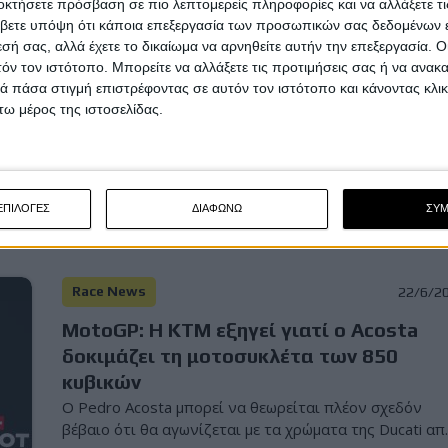
οκτήσετε πρόσβαση σε πιο λεπτομερείς πληροφορίες και να αλλάξετε τι
Race News
30/6/2
βετε υπόψη ότι κάποια επεξεργασία των προσωπικών σας δεδομένων ε
εσή σας, αλλά έχετε το δικαίωμα να αρνηθείτε αυτήν την επεξεργασία. 
MotoGP: Η Yamaha αποχαιρετά και
τόν τον ιστότοπο. Μπορείτε να αλλάξετε τις προτιμήσεις σας ή να ανακα
επίσημα τους Fabio Quartararo και Alex
 πάσα στιγμή επιστρέφοντας σε αυτόν τον ιστότοπο και κάνοντας κλι
Rins
ω μέρος της ιστοσελίδας.
Η Yamaha ανακοίνωσε επίσημα ότι οι Fabio Quartararo
και Alex Rins θα αποχωρήσουν από την εργοστασιακ...
ΕΠΙΛΟΓΕΣ
ΔΙΑΦΩΝΩ
ΣΥ
Race News
22/6/2
MotoGP: Η KTM εξηγεί γιατί ο Acosta
δοκιμάζει τη μοτοσυκλέτα των 850
κυβικών
Ο Pedro Acosta μπορεί να θεωρείται πλέον σχεδόν
βέβαιο ότι θα αγωνίζεται με τα χρώματα της Ducati απ..