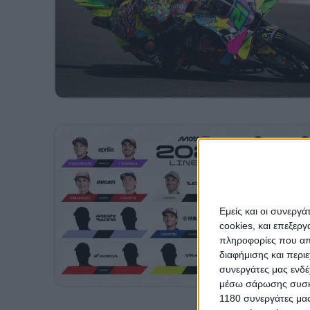
Εμείς και οι συνεργ
cookies, και επεξε
πληροφορίες που απο
διαφήμισης και περι
συνεργάτες μας ενδέ
μέσω σάρωσης συσκευ
1180 συνεργάτες μας