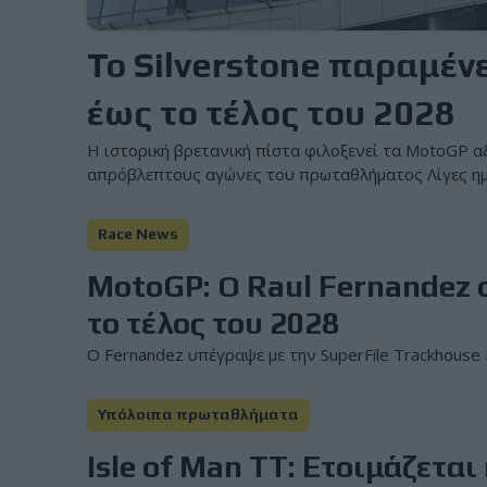
Το Silverstone παραμέν
έως το τέλος του 2028
Η ιστορική βρετανική πίστα φιλοξενεί τα MotoGP α
απρόβλεπτους αγώνες του πρωταθλήματος Λίγες ημέρ
Race News
MotoGP: Ο Raul Fernandez σ
το τέλος του 2028
Ο Fernandez υπέγραψε με την SuperFile Trackhouse 
Υπόλοιπα πρωταθλήματα
Isle of Man TT: Eτοιμάζεται