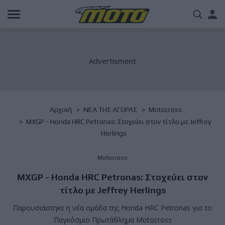
Παράκαμψη
Us
προς
το
acc
κυρίως
περιεχόμενο
me
Breadcrumb
Αρχική
NΕΑ ΤΗΣ ΑΓΟΡΑΣ
Motocross
MXGP - Honda HRC Petronas: Στοχεύει στον τίτλο με Jeffrey
Herlings
Motocross
MXGP - Honda HRC Petronas: Στοχεύει στον
τίτλο με Jeffrey Herlings
Παρουσιάστηκε η νέα ομάδα της Honda HRC Petronas για το
Παγκόσμιο Πρωτάθλημα Motocross