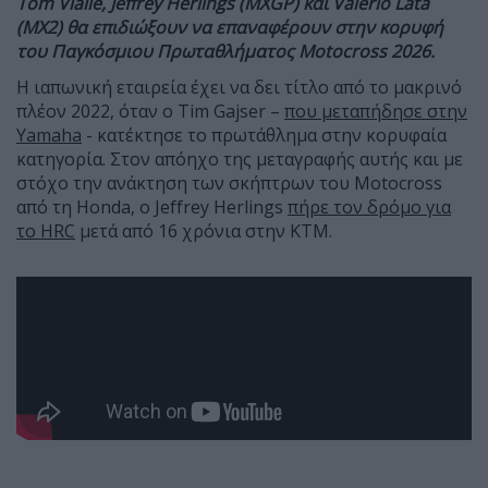
Tom
Vialle,
Jeffrey
Herlings (
MXGP) και
Valerio
Lata
(
MX2) θα επιδιώξουν να επαναφέρουν
στην κορυφή
του Παγκόσμιου Πρωταθλήματος
Motocross 2026.
Η ιαπωνική εταιρεία έχει να δει τίτλο από το μακρινό
πλέον 2022, όταν ο Tim Gajser –
που μεταπήδησε στην
Yamaha
- κατέκτησε το πρωτάθλημα στην κορυφαία
κατηγορία. Στον απόηχο της μεταγραφής αυτής και με
στόχο την ανάκτηση των σκήπτρων του Motocross
από τη Honda, ο Jeffrey Herlings
πήρε τον δρόμο για
το HRC
μετά από 16 χρόνια στην KTM.