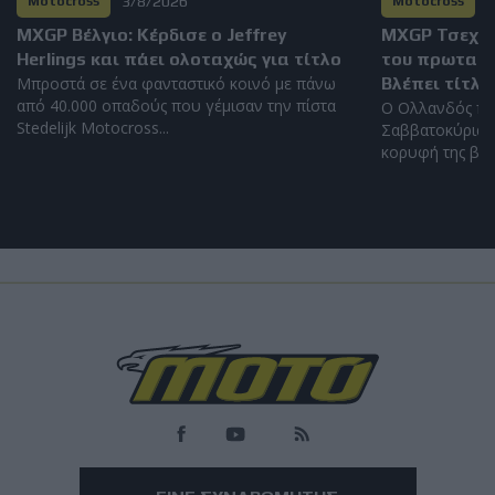
3/8/2026
2
Motocross
Motocross
MXGP Βέλγιο: Κέρδισε ο Jeffrey
MXGP Τσεχία
Herlings και πάει ολοταχώς για τίτλο
του πρωταθλή
Μπροστά σε ένα φανταστικό κοινό με πάνω
Βλέπει τίτλο
από 40.000 οπαδούς που γέμισαν την πίστα
Ο Ολλανδός πή
Stedelijk Motocross...
Σαββατοκύριακο
κορυφή της βαθ
Load
More