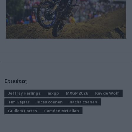
Ετικέτες
Jeffrey Herlings
mxgp
MXGP 2026
Kay de Wolf
Tim Gajser
lucas coenen
sacha coenen
Guillem Farres
Camden McLellan