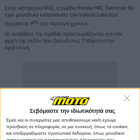
Στην κατηγορία MX2, η ομάδα Honda HRC Petronas θα
έχει μοναδικό εκπρόσωπο τον Valerio Lata που
ος
τερμάτισε 9
την περσινή χρονιά.
Οι αναβάτες της ομάδας προετοιμάζονται για την
αρχή της σεζόν που ξεκινά στις 7 Μάρτη στην
Αργεντινή.
Σεβόμαστε την ιδιωτικότητά σας
Εμείς και οι συνεργάτες μας αποθηκεύουμε και/ή έχουμε
πρόσβαση σε πληροφορίες σε μια συσκευή, όπως τα cookies,
και επεξεργαζόμαστε προσωπικά δεδομένα, όπως μοναδικοί
αναγνωριστικοί και προσαρμοσμένες πληροφορίες που