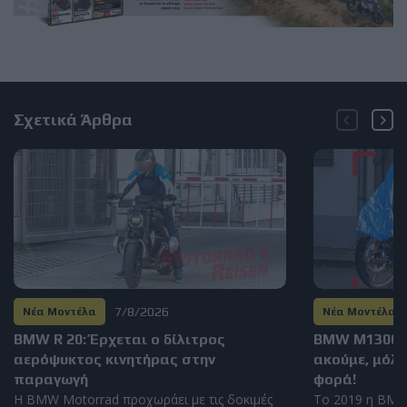
Σχετικά Άρθρα
7/8/2026
Νέα Μοντέλα
Νέα Μοντέλα
BMW R 20: Έρχεται ο δίλιτρος
BMW M1300GS
αερόψυκτος κινητήρας στην
ακούμε, μόλι
παραγωγή
φορά!
Η BMW Motorrad προχωράει με τις δοκιμές
Το 2019 η BMW