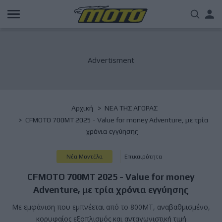
Παράκαμψη
Us
προς
το
acc
κυρίως
περιεχόμενο
me
Breadcrumb
Αρχική
NΕΑ ΤΗΣ ΑΓΟΡΑΣ
CFMOTO 700MT 2025 - Value for money Adventure, με τρία
χρόνια εγγύησης
Νέα Μοντέλα
Επικαιρότητα
CFMOTO 700MT 2025 - Value for money
Adventure, με τρία χρόνια εγγύησης
Με εμφάνιση που εμπνέεται από το 800MT, αναβαθμισμένο,
κορυφαίος εξοπλισμός και ανταγωνιστική τιμή