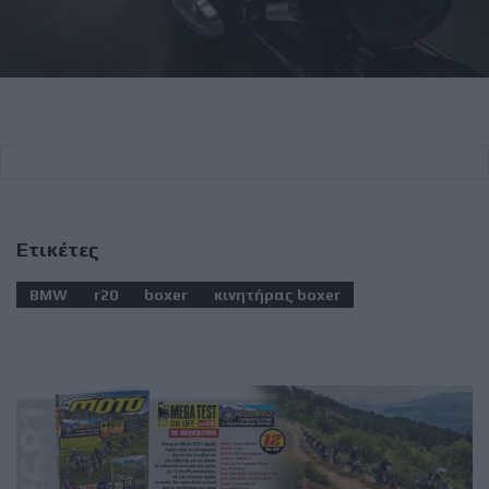
Ετικέτες
BMW
r20
boxer
κινητήρας boxer