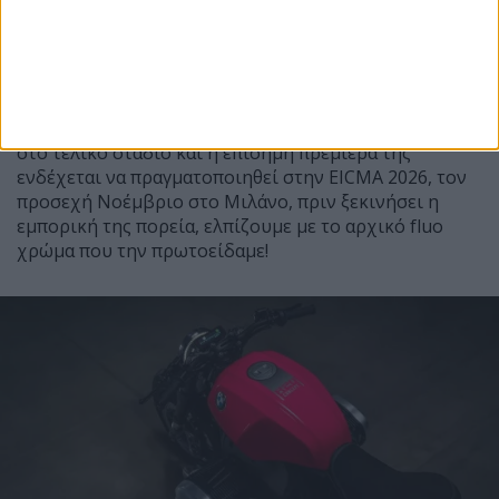
θορύβου και εκπομπών, παραμένοντας χαμηλά κάτω
από τον κινητήρα και καταλήγοντας σε μία έξοδο από
κάθε πλευρά.
Η εξέλιξη της BMW R 20 φαίνεται να βρίσκεται πλέον
στο τελικό στάδιο και η επίσημη πρεμιέρα της
ενδέχεται να πραγματοποιηθεί στην EICMA 2026, τον
προσεχή Νοέμβριο στο Μιλάνο, πριν ξεκινήσει η
εμπορική της πορεία, ελπίζουμε με το αρχικό fluo
χρώμα που την πρωτοείδαμε!