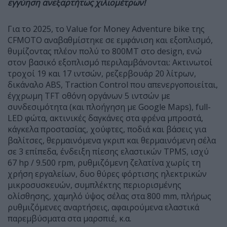
εγγύηση ανεξαρτήτως χιλιομέτρων!
Για το 2025, το Value for Money Adventure bike της
CFMOTO αναβαθμίστηκε σε εμφάνιση και εξοπλισμό,
θυμίζοντας πλέον πολύ το 800MT στο design, ενώ
στον βασικό εξοπλισμό περιλαμβάνονται: Ακτινωτοί
τροχοί 19 και 17 ιντσών, ρεζερβουάρ 20 λίτρων,
δικάναλο ABS, Traction Control που απενεργοποιείται,
έγχρωμη TFT οθόνη οργάνων 5 ιντσών με
συνδεσιμότητα (και πλοήγηση με Google Maps), full-
LED φώτα, ακτινικές δαγκάνες στα φρένα μπροστά,
κάγκελα προστασίας, χούφτες, ποδιά και βάσεις για
βαλίτσες, θερμαινόμενα γκριπ και θερμαινόμενη σέλα
σε 3 επίπεδα, ένδειξη πίεσης ελαστικών TPMS, ισχύ
67 hp / 9.500 rpm, ρυθμιζόμενη ζελατίνα χωρίς τη
χρήση εργαλείων, δυο θύρες φόρτισης ηλεκτρικών
μικροσυσκευών, συμπλέκτης περιορισμένης
ολίσθησης, χαμηλό ύψος σέλας στα 800 mm, πλήρως
ρυθμιζόμενες αναρτήσεις, αφαιρούμενα ελαστικά
παρεμβύσματα στα μαρσπιέ, κ.α.