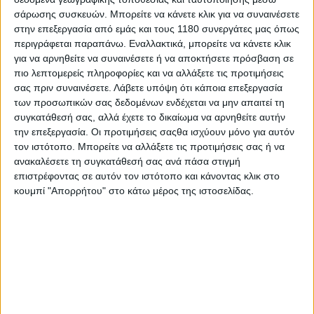
σάρωσης συσκευών. Μπορείτε να κάνετε κλικ για να συναινέσετε
στην επεξεργασία από εμάς και τους 1180 συνεργάτες μας όπως
περιγράφεται παραπάνω. Εναλλακτικά, μπορείτε να κάνετε κλικ
Το πλαίσιο είναι ατσάλινο σωληνωτό, ενώ οι πλήρως
για να αρνηθείτε να συναινέσετε ή να αποκτήσετε πρόσβαση σε
ρυθμιζόμενες αναρτήσεις αποτελούνται από ένα
πιο λεπτομερείς πληροφορίες και να αλλάξετε τις προτιμήσεις
ανεστραμμένο πιρούνι 48 mm και ένα μονό
σας πριν συναινέσετε.
Λάβετε υπόψη ότι κάποια επεξεργασία
αμορτισέρ, με διαδρομές 230 mm.
των προσωπικών σας δεδομένων ενδέχεται να μην απαιτεί τη
συγκατάθεσή σας, αλλά έχετε το δικαίωμα να αρνηθείτε αυτήν
την επεξεργασία. Οι προτιμήσεις σαςθα ισχύουν μόνο για αυτόν
τον ιστότοπο. Μπορείτε να αλλάξετε τις προτιμήσεις σας ή να
ανακαλέσετε τη συγκατάθεσή σας ανά πάσα στιγμή
επιστρέφοντας σε αυτόν τον ιστότοπο και κάνοντας κλικ στο
κουμπί "Απορρήτου" στο κάτω μέρος της ιστοσελίδας.
Οι διαστάσεις των ελαστικών θα είναι 90/90-21 και