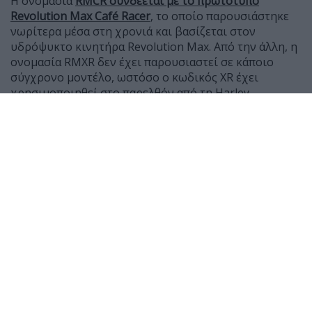
Η ονομασία
RMCR συνδέεται με το πρωτότυπο
Revolution Max Café Racer
, το οποίο παρουσιάστηκε
νωρίτερα μέσα στη χρονιά και βασίζεται στον
υδρόψυκτο κινητήρα Revolution Max. Από την άλλη, η
ονομασία RMXR δεν έχει παρουσιαστεί σε κάποιο
σύγχρονο μοντέλο, ωστόσο ο κωδικός XR έχει
χρησιμοποιηθεί στο παρελθόν από τη Harley-
Davidson σε μοτοσυκλέτες με επιρροές από τους
αγώνες flat track.