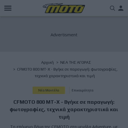
Παράκαμψη
Us
προς
το
acc
κυρίως
περιεχόμενο
me
Breadcrumb
Αρχική
NΕΑ ΤΗΣ ΑΓΟΡΑΣ
CFMOTO 800 MT-X - Βγήκε σε παραγωγή: φωτογραφίες,
τεχνικά χαρακτηριστικά και τιμή
Νέα Μοντέλα
Επικαιρότητα
CFMOTO 800 MT-X - Βγήκε σε παραγωγή:
φωτογραφίες, τεχνικά χαρακτηριστικά και
τιμή
Το επόμενο βήμα της CFMOTO στα μεγάλα Adventure, με