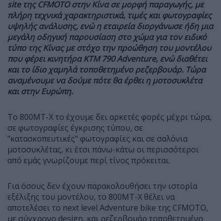
site
της
CFMOTO
στην Κίνα σε μορφή παραγωγής, με
πλήρη τεχνικά χαρακτηριστικά, τιμές και φωτογραφίες
υψηλής ανάλυσης, ενώ η εταιρεία διοργάνωσε ήδη μια
μεγάλη οδηγική παρουσίαση στο χώμα για τον ειδικό
τύπο της Κίνας με στόχο την προώθηση του μοντέλου
που φέρει κινητήρα KTM 790 Adventure, ενώ διαθέτει
και το ίδιο χαμηλά τοποθετημένο ρεζερβουάρ. Τώρα
αναμένουμε να δούμε πότε θα έρθει η μοτοσυκλέτα
και στην Ευρώπη.
Το 800MT-X το έχουμε δει αρκετές φορές μέχρι τώρα,
σε φωτογραφίες έγκρισης τύπου, σε
"κατασκοπευτικές" φωτογραφίες και σε σαλόνια
μοτοσυκλέτας, κι έτσι πάνω-κάτω οι περισσότεροι
από εμάς γνωρίζουμε περί τίνος πρόκειται.
Για όσους δεν έχουν παρακολουθήσει την ιστορία
εξέλιξης του μοντέλου, το 800MT-X θέλει να
αποτελέσει το next level Adventure bike της CFMOTO,
με σύγχρονο design, και ρεζερβουάρ τοποθετημένο