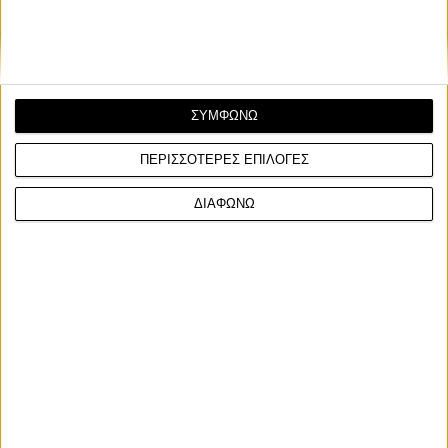
Ετικέτες
800MTX
cfmoto
800 MT-X
adventure
on-off
ΣΥΜΦΩΝΩ
μοτοσυκλέτα
νέο μοντέλο
ΠΕΡΙΣΣΟΤΕΡΕΣ ΕΠΙΛΟΓΕΣ
ΔΙΑΦΩΝΩ
Σχετικά Άρθρα