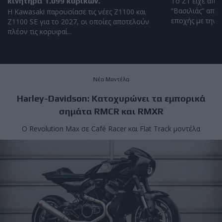
κινητήρα 1.099 κυβικών.
To Z1 είχε απο
“Βασιλιάς” από 
Η Kawasaki παρουσίασε τις νέες Z1100 και
εποχής με την ι
Z1100 SE για το 2027, οι οποίες αποτελούν
πλέον τις κορυφαί...
Νέα Μοντέλα
Harley-Davidson: Kατοχυρώνει τα εμπορικά
σημάτα RMCR και RMXR
Ο Revolution Max σε Café Racer και Flat Track μοντέλα