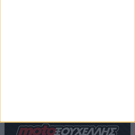
Προς το παρόν η Kawasaki δεν έχει ανακοινώσει τα
πλήρη τεχνικά χαρακτηριστικά, την ισχύ, τη ροπή, το
βάρος ή την τιμή των νέων Z1100 και Z1100 SE. Αυτά
αναμένεται να γίνουν γνωστά αργότερα μέσα στο έτος
όπως και η ημερομηνία εμπορικής τους διάθεσης.