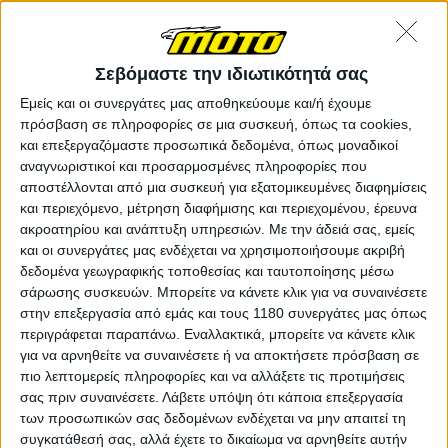
χρήσης προγράμματος υπολογιστικής
ρευστοδυναμικής CFD, για να πάρει το Stelvio την
τελική του μορφή ενώ δαπανήθηκαν πολλές ακόμη
ώρες στην αεροδυναμική σήραγγα της εταιρείας. Ο
Σεβόμαστε την ιδιωτικότητά σας
λόγος που έγινε αυτό ήταν ένας, το Stelvio να είναι μία
Εμείς και οι συνεργάτες μας αποθηκεύουμε και/ή έχουμε
αεροδυναμική μοτοσυκλέτα η οποία θα παρέχει στον
πρόσβαση σε πληροφορίες σε μια συσκευή, όπως τα cookies,
χρήστη ένα άνετο ταξίδι ενώ ταυτόχρονα θα βοηθά
και επεξεργαζόμαστε προσωπικά δεδομένα, όπως μοναδικοί
στις επιδόσεις της. Ο ηλεκτρονικά ρυθμιζόμενος
αναγνωριστικοί και προσαρμοσμένες πληροφορίες που
ανεμοθώρακας του Stelvio -υπάρχει αυξομείωση του
αποστέλλονται από μια συσκευή για εξατομικευμένες διαφημίσεις
ύψος κατά 90 χλστ. έως τις ταχύτητες των 150 χλμ./
και περιεχόμενο, μέτρηση διαφήμισης και περιεχομένου, έρευνα
ώρα- έχει σχεδιαστεί με τέτοιο τρόπο ώστε να απωθεί
ακροατηρίου και ανάπτυξη υπηρεσιών.
Με την άδειά σας, εμείς
τον αέρα χωρίς να ενοχλεί τον αναβάτη και τη
και οι συνεργάτες μας ενδέχεται να χρησιμοποιήσουμε ακριβή
μοτοσυκλέτα.
δεδομένα γεωγραφικής τοποθεσίας και ταυτοποίησης μέσω
σάρωσης συσκευών. Μπορείτε να κάνετε κλικ για να συναινέσετε
στην επεξεργασία από εμάς και τους 1180 συνεργάτες μας όπως
περιγράφεται παραπάνω. Εναλλακτικά, μπορείτε να κάνετε κλικ
για να αρνηθείτε να συναινέσετε ή να αποκτήσετε πρόσβαση σε
πιο λεπτομερείς πληροφορίες και να αλλάξετε τις προτιμήσεις
σας πριν συναινέσετε.
Λάβετε υπόψη ότι κάποια επεξεργασία
των προσωπικών σας δεδομένων ενδέχεται να μην απαιτεί τη
συγκατάθεσή σας, αλλά έχετε το δικαίωμα να αρνηθείτε αυτήν