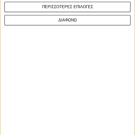
ΠΕΡΙΣΣΟΤΕΡΕΣ ΕΠΙΛΟΓΕΣ
ΔΙΑΦΩΝΩ
Ετικέτες
Moto Guzzi
Stelvio