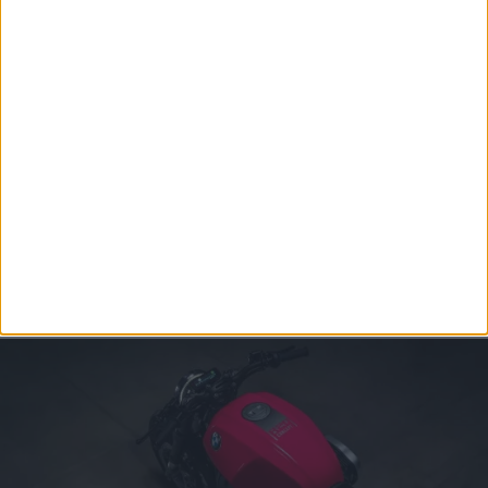
χαρακτηριστικό σύστημα του πρωτοτύπου έχει
επανασχεδιαστεί ώστε να πληροί τις προδιαγραφές
θορύβου και εκπομπών, παραμένοντας χαμηλά κάτω
από τον κινητήρα και καταλήγοντας σε μία έξοδο από
κάθε πλευρά.
Η εξέλιξη της BMW R 20 φαίνεται να βρίσκεται πλέον
στο τελικό στάδιο και η επίσημη πρεμιέρα της
ενδέχεται να πραγματοποιηθεί στην EICMA 2026, τον
προσεχή Νοέμβριο στο Μιλάνο, πριν ξεκινήσει η
εμπορική της πορεία, ελπίζουμε με το αρχικό fluo
χρώμα που την πρωτοείδαμε!