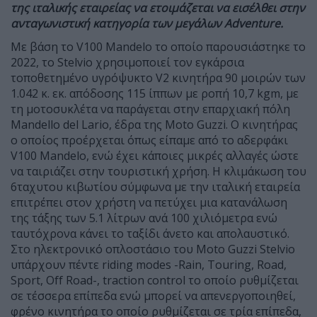
της ιταλικής εταιρείας να ετοιμάζεται να εισέλθει στην
ανταγωνιστική κατηγορία των μεγάλων Adventure.
Με βάση το V100 Mandelo το οποίο παρουσιάστηκε το
2022, το Stelviο χρησιμοποιεί τον εγκάρσια
τοποθετημένο υγρόψυκτο V2 κινητήρα 90 μοιρών των
1.042 κ. εκ. απόδοσης 115 ίππων με ροπή 10,7 kgm, με
τη μοτοσυκλέτα να παράγεται στην επαρχιακή πόλη
Mandello del Lario, έδρα της Moto Guzzi. Ο κινητήρας
ο οποίος προέρχεται όπως είπαμε από το αδερφάκι
V100 Mandelo, ενώ έχει κάποιες μικρές αλλαγές ώστε
να ταιριάζει στην τουριστική χρήση. Η κλιμάκωση του
6ταχυτου κιβωτίου σύμφωνα με την ιταλική εταιρεία
επιτρέπει στον χρήστη να πετύχει μια κατανάλωση
της τάξης των 5.1 λίτρων ανά 100 χιλιόμετρα ενώ
ταυτόχρονα κάνει το ταξίδι άνετο και απολαυστικό.
Στο ηλεκτρονικό οπλοστάσιο του Moto Guzzi Stelvio
υπάρχουν πέντε riding modes -Rain, Touring, Road,
Sport, Off Road-, traction control το οποίο ρυθμίζεται
σε τέσσερα επίπεδα ενώ μπορεί να απενεργοποιηθεί,
φρένο κινητήρα το οποίο ρυθμίζεται σε τρία επίπεδα,