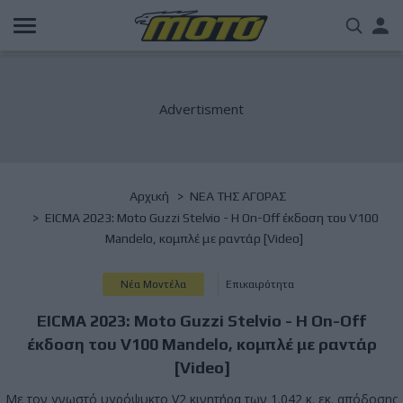
Παράκαμψη
Us
προς
το
acc
κυρίως
περιεχόμενο
me
Breadcrumb
Αρχική
NΕΑ ΤΗΣ ΑΓΟΡΑΣ
EICMA 2023: Moto Guzzi Stelvio - Η On-Off έκδοση του V100
Mandelo, κομπλέ με ραντάρ [Video]
Νέα Μοντέλα
Επικαιρότητα
EICMA 2023: Moto Guzzi Stelvio - Η On-Off
έκδοση του V100 Mandelo, κομπλέ με ραντάρ
[Video]
Με τον γνωστό υγρόψυκτο V2 κινητήρα των 1.042 κ. εκ. απόδοσης