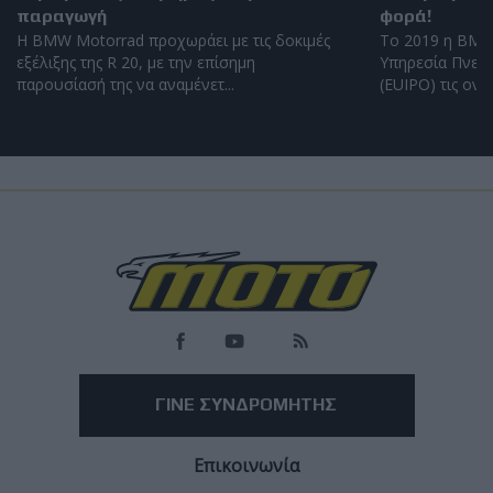
παραγωγή
φορά!
Η BMW Motorrad προχωράει με τις δοκιμές
Το 2019 η BMW
εξέλιξης της R 20, με την επίσημη
Υπηρεσία Πνευμ
παρουσίασή της να αναμένετ...
(EUIPO) τις ονομ
Load
More
ΓΙΝΕ ΣΥΝΔΡΟΜΗΤΗΣ
Επικοινωνία