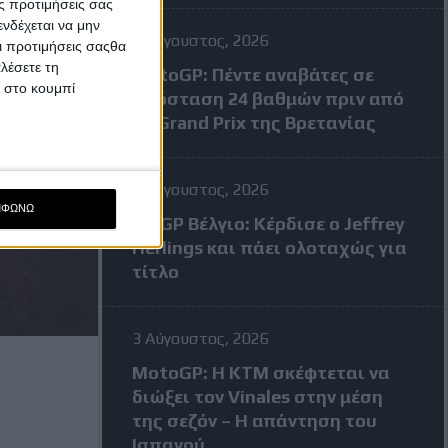
ς προτιμήσεις σας
νδέχεται να μην
4 Αύγουστος, 2026
Οι προτιμήσεις σαςθα
λέσετε τη
MotoGP: Πέντε αναβάτες σε
κ στο κουμπί
απόσταση 24 βαθμών πριν από
το Grand Prix της Βρετανίας
3 Αύγουστος, 2026
ΜΦΩΝΩ
MXGP Βέλγιο: Κέρδισε ο Jeffrey
Herlings και πάει ολοταχώς για
τίτλο
3 Αύγουστος, 2026
MotoGP: Η KTM σκέφτεται να
διώξει τον Vinales στην μέση
της σεζόν – Η απάντηση του
Ισπανού