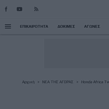
Παράκαμψη
προς
το
Main
κυρίως
ΕΠΙΚΑΙΡΟΤΗΤΑ
ΔΟΚΙΜΕΣ
ΑΓΩΝΕΣ
περιεχόμενο
Menu
Breadcrumb
Αρχική
NΕΑ ΤΗΣ ΑΓΟΡΑΣ
Honda Africa Tw