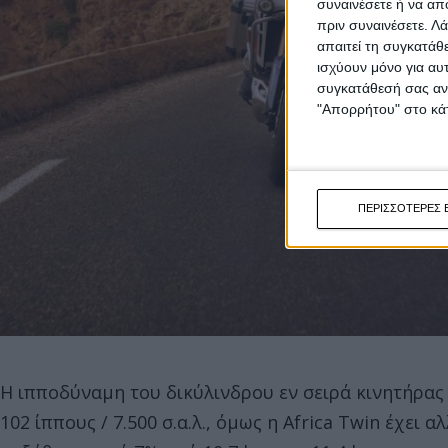
συναινέσετε ή να απ
πριν συναινέσετε.
Λά
απαιτεί τη συγκατάθ
ισχύουν μόνο για αυ
συγκατάθεσή σας ανά
"Απορρήτου" στο κάτ
ΠΕΡΙΣΣΟΤΕΡΕΣ 
Η ιπποδύναμη του δικύλινδρου εν σειρά κινητήρας τω
102 ίππους / 7.500 σ.α.λ., όμως η Africa Twin έχει