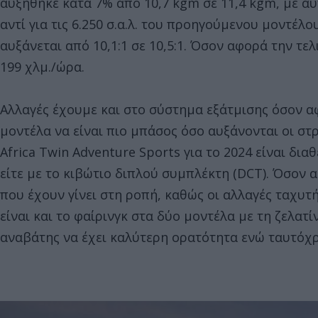
αυξήθηκε κατά 7% από 10,7 kgm σε 11,4 kgm, με αυτή
αντί για τις 6.250 σ.α.λ. του προηγούμενου μοντέλο
αυξάνεται από 10,1:1 σε 10,5:1. Όσον αφορά την τε
199 χλμ./ώρα.
Αλλαγές έχουμε και στο σύστημα εξάτμισης όσον α
μοντέλα να είναι πιο μπάσος όσο αυξάνονται οι στρ
Africa Twin Adventure Sports για το 2024 είναι δια
είτε με το κιβώτιο διπλού συμπλέκτη (DCT). Όσον 
που έχουν γίνει στη ροπή, καθώς οι αλλαγές ταχυτ
είναι και το φαίρινγκ στα δύο μοντέλα με τη ζελατί
αναβάτης να έχει καλύτερη ορατότητα ενώ ταυτόχ