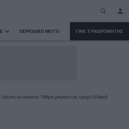
User
acco
ΑΣ
ΠΕΡΙΟΔΙΚΟ ΜΟΤΟ
ΓΙΝΕ ΣΥΝΔΡΟΜΗΤΗΣ
men
e Sports να αποκτά 19άρη μπροστινό τροχό [Video]