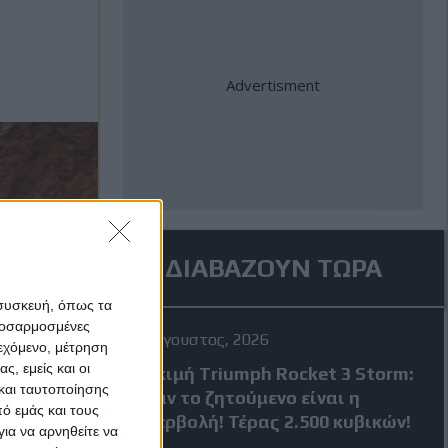
ΔΙΑΒΑΖΟΥΝ ΤΩΡΑ
 συσκευή, όπως τα
προσαρμοσμένες
4 Αύγουστος, 2026
ιεχόμενο, μέτρηση
ς, εμείς και οι
Δοκιμή Triumph Rocket 3 Storm:
και ταυτοποίησης
Όταν το ζητούμενο είναι η
ό εμάς και τους
υπερβολή! Τέρας 2.500 κυβικών!
ια να αρνηθείτε να