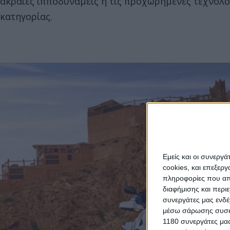
ακραίες ιπποδυνάμεις ή τις προχωρημένες τεχνολο
κατηγορίας.
Εμείς και οι συνεργ
cookies, και επεξε
πληροφορίες που απο
διαφήμισης και περι
συνεργάτες μας ενδέ
μέσω σάρωσης συσκευ
1180 συνεργάτες μας