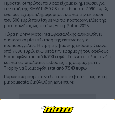
Ήμασταν οι πρώτοι που σας είχαμε ενημερώσει για
την τιμή της BMW F 450 GS που είναι στα 7.090 ευρώ,
ενώ σας είχαμε πληροφορήσει και για την έκπτωση
των 500 ευρώ
που ίσχυε για τις προπαραγγελίες της
μοτοσυκλέτας ως τα τέλη Δεκεμβρίου 2025.
Τώρα η BMW Motorrad Σφακιανάκης ανακοινώνει
ουσιαστικά μία επέκταση της έκπτωσης για
προπαραγγελίες. Η τιμή της βασικής έκδοσης ξεκινά
από 7.090 ευρώ, ενώ μετά την εφαρμογή του οφέλους
διαμορφώνεται από
6.700 ευρώ
. Το ίδιο όφελος ισχύει
και για τις υπόλοιπες εκδόσεις της σειράς, με την
Trophy να διαμορφώνεται από
7.540 ευρώ
.
Παρακάτω μπορείτε να δείτε και το βίντεό μας με τη
μικρομεσαία δικύλινδρη adventure: