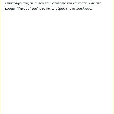
επιστρέφοντας σε αυτόν τον ιστότοπο και κάνοντας κλικ στο
κουμπί "Απορρήτου" στο κάτω μέρος της ιστοσελίδας.
@motomag.gr
Μία δυνατή αποκλειστικότητα! Η BMW
F450GS στα χέρια μας για μία προσεκτική επιθεώρηση!
Αποκλειστικές πληροφορίες για το μοντέλο που θα
φτάσει στη γραμμή παραγωγής! Τι αλλαγές θα έχει -
Πόσο θα κοστίζει @thanos_for_bikes
#motomag
#f450gs
#f450gsconcept2025
#bmwmotorrad
@bmwmotorrad
#MOTOmaggr
#moto
#motorcycle
♬
original sound - MOTO Magazine
Για περισσότερες πληροφορίες, μπορείτε να
επισκεφθείτε τα καταστήματα της BMW Motorrad
Σφακιανάκης:
Κατάστημα Περιστερίου: Λεωφόρος Κηφισού και