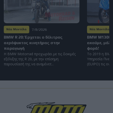
7/8/2026
Νέα Μοντέλα
Νέα Μοντέλα
BMW R 20: Έρχεται ο δίλιτρος
BMW M1300GS
αερόψυκτος κινητήρας στην
ακούμε, μόλι
παραγωγή
φορά!
Η BMW Motorrad προχωράει με τις δοκιμές
Το 2019 η BMW
εξέλιξης της R 20, με την επίσημη
Υπηρεσία Πνευμ
παρουσίασή της να αναμένετ...
(EUIPO) τις ονομ
Load
More