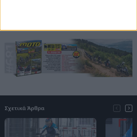
Ετικέτες
BMW
r20
boxer
κινητήρας boxer
Σχετικά Άρθρα