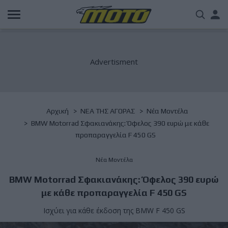
Παράκαμψη
Us
προς
το
acc
κυρίως
περιεχόμενο
me
Breadcrumb
Αρχική
NΕΑ ΤΗΣ ΑΓΟΡΑΣ
Νέα Μοντέλα
BMW Motorrad Σφακιανάκης: Όφελος 390 ευρώ με κάθε
προπαραγγελία F 450 GS
Νέα Μοντέλα
BMW Motorrad Σφακιανάκης: Όφελος 390 ευρώ
με κάθε προπαραγγελία F 450 GS
Ισχύει για κάθε έκδοση της BMW F 450 GS