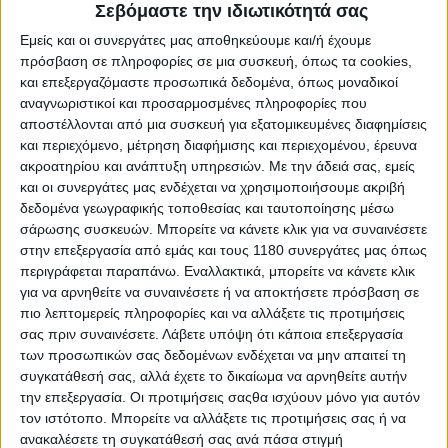
Σεβόμαστε την ιδιωτικότητά σας
Εμείς και οι συνεργάτες μας αποθηκεύουμε και/ή έχουμε
πρόσβαση σε πληροφορίες σε μια συσκευή, όπως τα cookies,
και επεξεργαζόμαστε προσωπικά δεδομένα, όπως μοναδικοί
αναγνωριστικοί και προσαρμοσμένες πληροφορίες που
αποστέλλονται από μια συσκευή για εξατομικευμένες διαφημίσεις
και περιεχόμενο, μέτρηση διαφήμισης και περιεχομένου, έρευνα
ακροατηρίου και ανάπτυξη υπηρεσιών.
Με την άδειά σας, εμείς
και οι συνεργάτες μας ενδέχεται να χρησιμοποιήσουμε ακριβή
δεδομένα γεωγραφικής τοποθεσίας και ταυτοποίησης μέσω
σάρωσης συσκευών. Μπορείτε να κάνετε κλικ για να συναινέσετε
στην επεξεργασία από εμάς και τους 1180 συνεργάτες μας όπως
περιγράφεται παραπάνω. Εναλλακτικά, μπορείτε να κάνετε κλικ
για να αρνηθείτε να συναινέσετε ή να αποκτήσετε πρόσβαση σε
πιο λεπτομερείς πληροφορίες και να αλλάξετε τις προτιμήσεις
σας πριν συναινέσετε.
Λάβετε υπόψη ότι κάποια επεξεργασία
των προσωπικών σας δεδομένων ενδέχεται να μην απαιτεί τη
συγκατάθεσή σας, αλλά έχετε το δικαίωμα να αρνηθείτε αυτήν
την επεξεργασία. Οι προτιμήσεις σαςθα ισχύουν μόνο για αυτόν
τον ιστότοπο. Μπορείτε να αλλάξετε τις προτιμήσεις σας ή να
ανακαλέσετε τη συγκατάθεσή σας ανά πάσα στιγμή