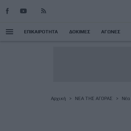
Παράκαμψη
προς
το
Main
κυρίως
ΕΠΙΚΑΙΡΟΤΗΤΑ
ΔΟΚΙΜΕΣ
ΑΓΩΝΕΣ
περιεχόμενο
Menu
Breadcrumb
Αρχική
NΕΑ ΤΗΣ ΑΓΟΡΑΣ
Νέα