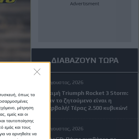
ΔΙΑΒΑΖΟΥΝ ΤΩΡΑ
4 Αύγουστος, 2026
Δοκιμή Triumph Rocket 3 Storm:
 συσκευή, όπως τα
Όταν το ζητούμενο είναι η
προσαρμοσμένες
υπερβολή! Τέρας 2.500 κυβικών!
ιεχόμενο, μέτρηση
ς, εμείς και οι
και ταυτοποίησης
ό εμάς και τους
4 Αύγουστος, 2026
ια να αρνηθείτε να