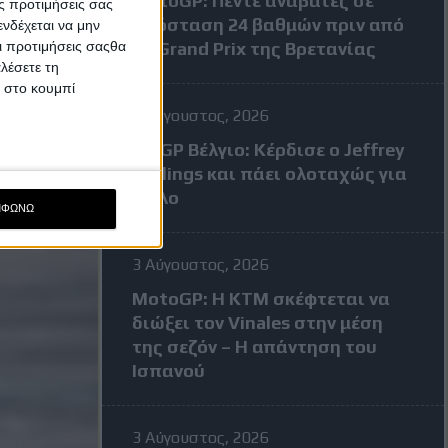
MotoGP: Πέντε αναβάτες σε
ς προτιμήσεις σας
απόσταση 24 βαθμών πριν από
νδέχεται να μην
Οι προτιμήσεις σαςθα
το Grand Prix της Βρετανίας
λέσετε τη
κ στο κουμπί
3 Αύγουστος, 2026
MXGP Βέλγιο: Κέρδισε ο Jeffrey
Herlings και πάει ολοταχώς για
τίτλο
ΜΦΩΝΩ
3 Αύγουστος, 2026
MotoGP: Η KTM σκέφτεται να
διώξει τον Vinales στην μέση
της σεζόν – Η απάντηση του
Ισπανού
3 Αύγουστος, 2026