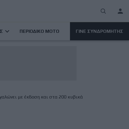
User
acco
ΑΣ
ΠΕΡΙΟΔΙΚΟ ΜΟΤΟ
ΓΙΝΕ ΣΥΝΔΡΟΜΗΤΗΣ
men
εγαλώνει με έκδοση και στα 200 κυβικά