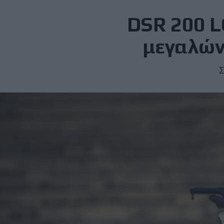
DSR 200 L
μεγαλώνε
Σ