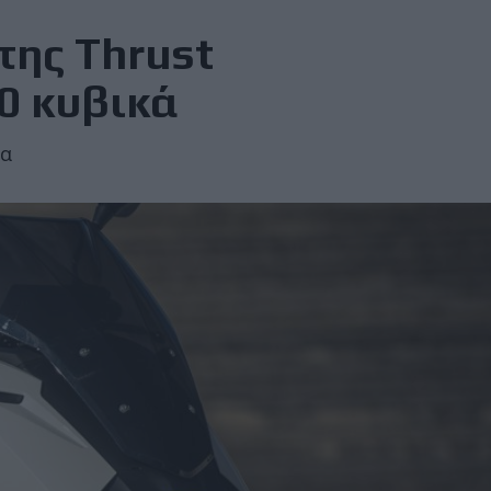
της Thrust
00 κυβικά
ρα