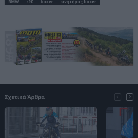
BMW
r20
boxer
κινητήρας boxer
Σχετικά Άρθρα