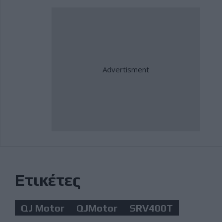
Ετικέτες
QJ Motor
QJMotor
SRV400T