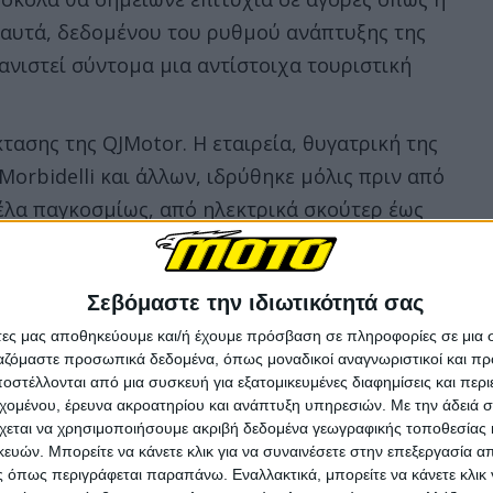
 αυτά, δεδομένου του ρυθμού ανάπτυξης της
ανιστεί σύντομα μια αντίστοιχα τουριστική
τασης της QJMotor. Η εταιρεία, θυγατρική της
 Morbidelli και άλλων, ιδρύθηκε μόλις πριν από
τέλα παγκοσμίως, από ηλεκτρικά σκούτερ έως
a. Νέα μοντέλα εμφανίζονται σχεδόν κάθε λίγες
ιστική έκδοση βασισμένη στην SRV400, που έχει
Σεβόμαστε την ιδιωτικότητά σας
άτες μας αποθηκεύουμε και/ή έχουμε πρόσβαση σε πληροφορίες σε μια
λαμβανομένης της SRV600V.
ργαζόμαστε προσωπικά δεδομένα, όπως μοναδικοί αναγνωριστικοί και 
στέλλονται από μια συσκευή για εξατομικευμένες διαφημίσεις και περ
n κινητήρα 385cc, DOHC, τέσσερις βαλβίδες ανά
εχομένου, έρευνα ακροατηρίου και ανάπτυξη υπηρεσιών.
Με την άδειά σα
με τα πρότυπα εκπομπών Euro 5+, που της
χεται να χρησιμοποιήσουμε ακριβή δεδομένα γεωγραφικής τοποθεσίας 
 παγκοσμίως. Η νέα παραλλαγή, που ενδέχεται να
ών. Μπορείτε να κάνετε κλικ για να συναινέσετε στην επεξεργασία απ
 όπως περιγράφεται παραπάνω. Εναλλακτικά, μπορείτε να κάνετε κλικ γ
κτήρα, χρησιμοποιεί τον ίδιο κινητήρα με 35