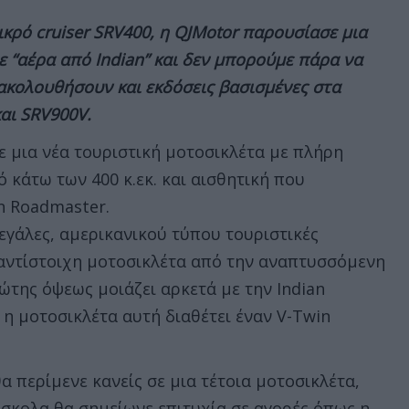
κρό cruiser SRV400, η QJMotor παρουσίασε μια
ε “αέρα από Indian” και δεν μπορούμε πάρα να
κολουθήσουν και εκδόσεις βασισμένες στα
αι SRV900V.
 μια νέα τουριστική μοτοσικλέτα με πλήρη
 κάτω των 400 κ.εκ. και αισθητική που
n Roadmaster.
μεγάλες, αμερικανικού τύπου τουριστικές
 αντίστοιχη μοτοσικλέτα από την αναπτυσσόμενη
ρώτης όψεως μοιάζει αρκετά με την Indian
η μοτοσικλέτα αυτή διαθέτει έναν V-Twin
α περίμενε κανείς σε μια τέτοια μοτοσικλέτα,
ύσκολα θα σημείωνε επιτυχία σε αγορές όπως η