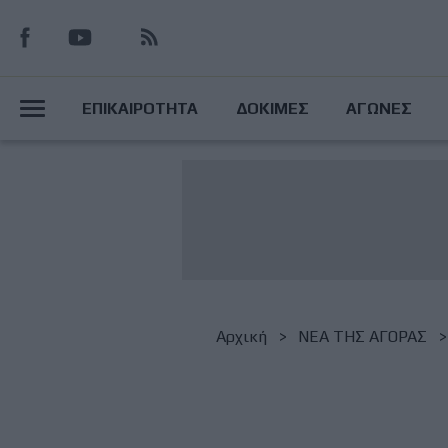
Παράκαμψη
προς
το
Main
κυρίως
ΕΠΙΚΑΙΡΟΤΗΤΑ
ΔΟΚΙΜΕΣ
ΑΓΩΝΕΣ
περιεχόμενο
Menu
Breadcrumb
Αρχική
NΕΑ ΤΗΣ ΑΓΟΡΑΣ