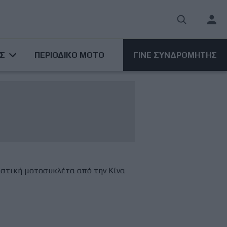
User
acco
ΑΣ
ΠΕΡΙΟΔΙΚΟ ΜΟΤΟ
ΓΙΝΕ ΣΥΝΔΡΟΜΗΤΗΣ
men
ιστική μοτοσυκλέτα από την Κίνα