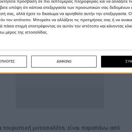
οκτήσετε πρόσβαση σε πιο λεπτομερείς πληροφορίες και να αλλάξετε τι
ουριστικό σύνολο με εκτεταμένη προστασία από
βετε υπόψη ότι κάποια επεξεργασία των προσωπικών σας δεδομένων ε
εσή σας, αλλά έχετε το δικαίωμα να αρνηθείτε αυτήν την επεξεργασία. 
τόν τον ιστότοπο. Μπορείτε να αλλάξετε τις προτιμήσεις σας ή να ανακα
 πάσα στιγμή επιστρέφοντας σε αυτόν τον ιστότοπο και κάνοντας κλι
ω μέρος της ιστοσελίδας.
ΕΠΙΛΟΓΕΣ
ΔΙΑΦΩΝΩ
ΣΥ
ια τουριστική μοτοσικλέτα, είναι παραπάνω από