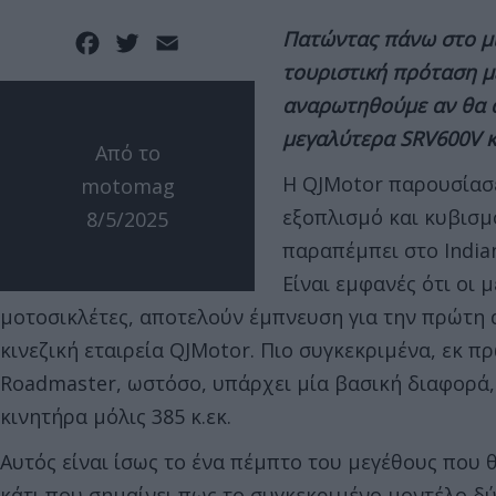
Πατώντας πάνω στο μι
Facebook
Twitter
Email
τουριστική πρόταση μ
αναρωτηθούμε αν θα α
μεγαλύτερα SRV600V κ
Από το
Η QJMotor παρουσίασε
motomag
εξοπλισμό και κυβισμό
8/5/2025
παραπέμπει στο India
Είναι εμφανές ότι οι 
μοτοσικλέτες, αποτελούν έμπνευση για την πρώτη
κινεζική εταιρεία QJMotor. Πιο συγκεκριμένα, εκ π
Roadmaster, ωστόσο, υπάρχει μία βασική διαφορά, 
κινητήρα μόλις 385 κ.εκ.
Αυτός είναι ίσως το ένα πέμπτο του μεγέθους που θ
κάτι που σημαίνει πως το συγκεκριμένο μοντέλο δ