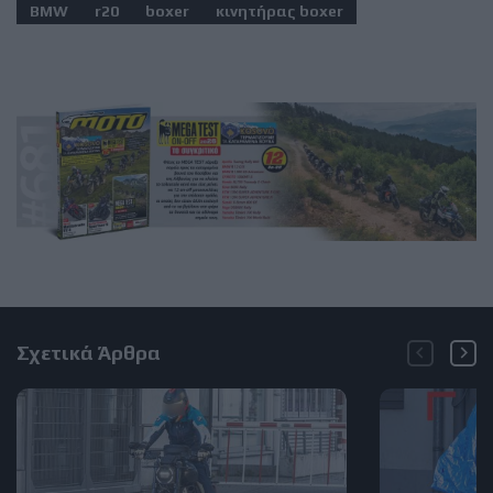
BMW
r20
boxer
κινητήρας boxer
Σχετικά Άρθρα