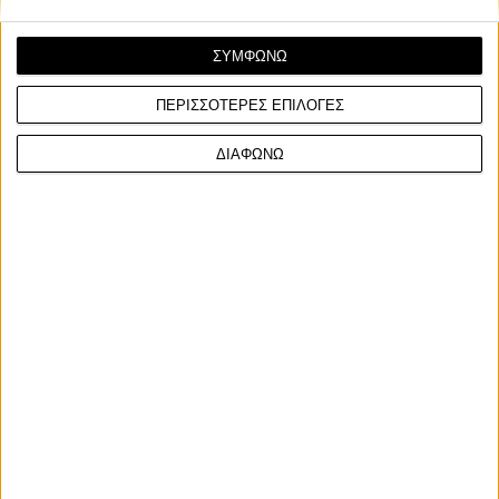
ΣΥΜΦΩΝΩ
ΠΕΡΙΣΣΟΤΕΡΕΣ ΕΠΙΛΟΓΕΣ
Σχετικά Άρθρα
ΔΙΑΦΩΝΩ
27/7/2026
Επικαιρότητα
Νέα Μοντέλα
ZXMOTO: Μαθήματα αλληλεγγύης
ZXMOTO 820R
από τον Zhang Xue στις πρόσφατες
έκδοση του W
πλημμύρες που χτύπησαν την Κίνα
ανώτερο εξο
Η 9η Ιουλίου 2026 θα μείνει στην κινέζικη
στην Κίνα