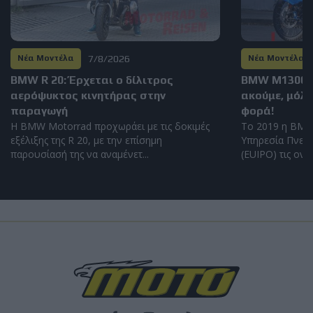
7/8/2026
Νέα Μοντέλα
Νέα Μοντέλα
BMW R 20: Έρχεται ο δίλιτρος
BMW M1300GS
αερόψυκτος κινητήρας στην
ακούμε, μόλι
παραγωγή
φορά!
Η BMW Motorrad προχωράει με τις δοκιμές
Το 2019 η BMW
εξέλιξης της R 20, με την επίσημη
Υπηρεσία Πνευμ
παρουσίασή της να αναμένετ...
(EUIPO) τις ονομ
Νέα Μοντέλα
Kawasaki συνεχίζει τις Ninja ZX-4R, ZX-4RR,
ZX-6R 636 και Ninja 500 και το 2027
Περνάνε στην νέα γκάμα των πράσινων για το ερχόμενο έτος