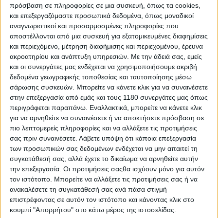
πρόσβαση σε πληροφορίες σε μια συσκευή, όπως τα cookies,
και επεξεργαζόμαστε προσωπικά δεδομένα, όπως μοναδικοί
αναγνωριστικοί και προσαρμοσμένες πληροφορίες που
αποστέλλονται από μια συσκευή για εξατομικευμένες διαφημίσεις
και περιεχόμενο, μέτρηση διαφήμισης και περιεχομένου, έρευνα
ακροατηρίου και ανάπτυξη υπηρεσιών.
Με την άδειά σας, εμείς
ZXMOTO 820R
και οι συνεργάτες μας ενδέχεται να χρησιμοποιήσουμε ακριβή
- Από τον Ιούνιο αναμένεται η
γυμνή 820R
και οι δύο
δεδομένα γεωγραφικής τοποθεσίας και ταυτοποίησης μέσω
άλλες εκδόσεις της supersport, 820RR-R και 820RR-RS,
σάρωσης συσκευών. Μπορείτε να κάνετε κλικ για να συναινέσετε
στην επεξεργασία από εμάς και τους 1180 συνεργάτες μας όπως
περιγράφεται παραπάνω. Εναλλακτικά, μπορείτε να κάνετε κλικ
- Τον Ιούλιο θα έρθει η
450 Rally
μοτοσυκλέτα που
για να αρνηθείτε να συναινέσετε ή να αποκτήσετε πρόσβαση σε
λογικά θα δούμε στο επόμενο Dakar,
πιο λεπτομερείς πληροφορίες και να αλλάξετε τις προτιμήσεις
σας πριν συναινέσετε.
Λάβετε υπόψη ότι κάποια επεξεργασία
των προσωπικών σας δεδομένων ενδέχεται να μην απαιτεί τη
συγκατάθεσή σας, αλλά έχετε το δικαίωμα να αρνηθείτε αυτήν
την επεξεργασία. Οι προτιμήσεις σαςθα ισχύουν μόνο για αυτόν
τον ιστότοπο. Μπορείτε να αλλάξετε τις προτιμήσεις σας ή να
ανακαλέσετε τη συγκατάθεσή σας ανά πάσα στιγμή
επιστρέφοντας σε αυτόν τον ιστότοπο και κάνοντας κλικ στο
κουμπί "Απορρήτου" στο κάτω μέρος της ιστοσελίδας.