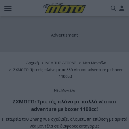
Παράκαμψη
Us
προς
το
acc
κυρίως
περιεχόμενο
me
Breadcrumb
Αρχική
NΕΑ ΤΗΣ ΑΓΟΡΑΣ
Νέα Μοντέλα
ZXMOTO: Τριετές πλάνο με πολλά νέα και adventure με boxer
1100cc!
Νέα Μοντέλα
ZXMOTO: Τριετές πλάνο με πολλά νέα και
adventure με boxer 1100cc!
Η εταιρεία του Zhang Xue σχεδιάζει ολομέτωπη επίθεση με αρκετά
νέα μοντέλα σε διάφορες κατηγορίες