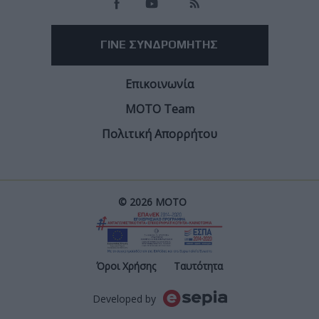
Facebook
Twitter
Email
Από τον
Φίλιππο Σταυριδόπουλο
7/8/2026
Η ανακοίνωση της γκάμας του 2027 περιλαμβάνει
τέσσερα Ninja, από την A2 συμβατή Ninja 500 έως την
τετρακύλινδρη supersport ZX-6R 636.