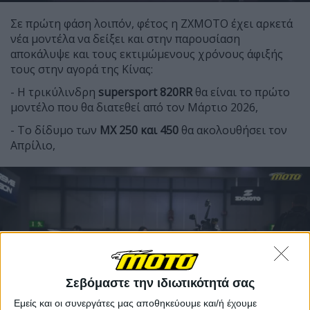
Σε πρώτη φάση λοιπόν, φέτος η ΖΧΜΟΤΟ έχει αρκετά
νέα μοντέλα να δείξει και στην παρουσίαση
αποκάλυψε και τους εκτιμώμενους χρόνους άφιξής
τους στην αγορά της Κίνας:
- Η τρικύλινδρη
supersport 820RR
θα είναι το πρώτο
μοντέλο που θα διατεθεί από τον Μάρτιο 2026,
- Το δίδυμο των
ΜΧ 250 και 450
θα ακολουθήσει τον
Απρίλιο,
Σεβόμαστε την ιδιωτικότητά σας
Εμείς και οι συνεργάτες μας αποθηκεύουμε και/ή έχουμε