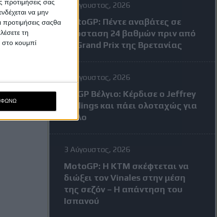
ς προτιμήσεις σας
4 Αύγουστος, 2026
νδέχεται να μην
MotoGP: Πέντε αναβάτες σε
Οι προτιμήσεις σαςθα
απόσταση 24 βαθμών πριν από
λέσετε τη
κ στο κουμπί
το Grand Prix της Βρετανίας
3 Αύγουστος, 2026
MXGP Βέλγιο: Κέρδισε ο Jeffrey
ΜΦΩΝΩ
Herlings και πάει ολοταχώς για
τίτλο
3 Αύγουστος, 2026
MotoGP: Η KTM σκέφτεται να
διώξει τον Vinales στην μέση
της σεζόν – Η απάντηση του
Ισπανού