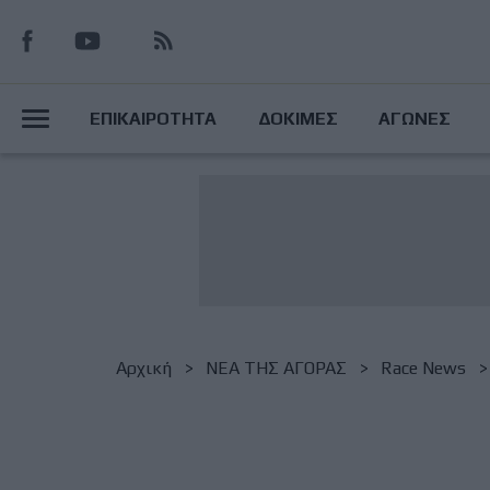
Παράκαμψη
προς
το
Main
κυρίως
ΕΠΙΚΑΙΡΟΤΗΤΑ
ΔΟΚΙΜΕΣ
ΑΓΩΝΕΣ
περιεχόμενο
Menu
Breadcrumb
Αρχική
NΕΑ ΤΗΣ ΑΓΟΡΑΣ
Race News