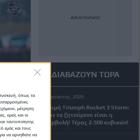
ΔΙΑΒΑΖΟΥΝ ΤΩΡΑ
 συσκευή, όπως τα
4 Αύγουστος, 2026
προσαρμοσμένες
Δοκιμή Triumph Rocket 3 Storm:
ιεχόμενο, μέτρηση
Όταν το ζητούμενο είναι η
ς, εμείς και οι
και ταυτοποίησης
υπερβολή! Τέρας 2.500 κυβικών!
ό εμάς και τους
ια να αρνηθείτε να