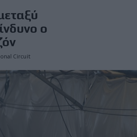
μεταξύ
ίνδυνο ο
ζόν
onal Circuit