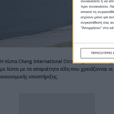
συναινέσετε ή να απ
πριν συναινέσετε.
Λά
απαιτεί τη συγκατάθ
ισχύουν μόνο για αυ
συγκατάθεσή σας ανά
"Απορρήτου" στο κάτ
ΠΕΡΙΣΣΟΤΕΡΕΣ 
Η πίστα Chang International Circuit έχει κοινοποι
με λίστα με τα απαραίτητα είδη που χρειάζονται ο
οικονομικής υποστήριξης.