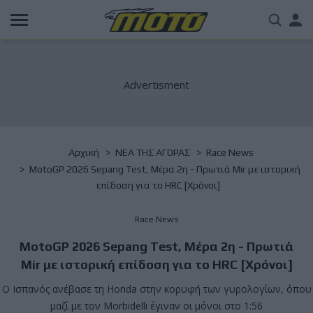
Παράκαμψη
Us
προς
το
acc
κυρίως
περιεχόμενο
me
Breadcrumb
Αρχική
NΕΑ ΤΗΣ ΑΓΟΡΑΣ
Race News
MotoGP 2026 Sepang Test, Μέρα 2η - Πρωτιά Mir με ιστορική
επίδοση για το HRC [Χρόνοι]
Race News
MotoGP 2026 Sepang Test, Μέρα 2η - Πρωτιά
Mir με ιστορική επίδοση για το HRC [Χρόνοι]
Ο Ισπανός ανέβασε τη Honda στην κορυφή των γυρολογίων, όπου
μαζί με τον Morbidelli έγιναν οι μόνοι στο 1:56