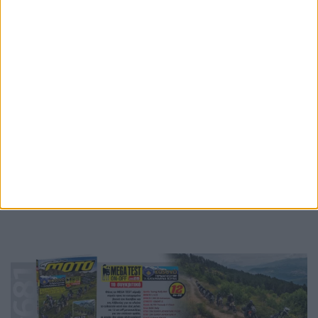
Πιστεύουμε ότι η ομάδα και οι μοτοσυκλέτες μας
μπορούν να διεκδικούν σταθερά το πρωτάθλημα τα
επόμενα χρόνια και ότι ο Raul μπορεί να μας οδηγήσει
ακόμη ψηλότερα."
Ετικέτες
Aprilia Trackhouse MotoGP
motogp
MotoGP 2027
MotoGP 2028
raul fernandez
2028
2027