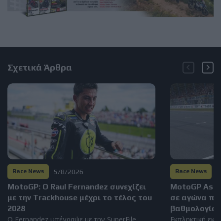
Σχετικά Άρθρα
5/8/2026
2
Race News
Race News
MotoGP: Ο Raul Fernandez συνεχίζει
MotoGP Assen
με την Trackhouse μέχρι το τέλος του
σε αγώνα πο
2028
βαθμολογία
Ο Fernandez υπέγραψε με την SuperFile
Εκπληκτική εκκίν