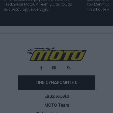
Trackhouse MotoGP Team για τις πρώτες
τον Martin να φ
δύο σεζόν της νέας εποχή...
Trackhouse να α
Load
More
ΓΙΝΕ ΣΥΝΔΡΟΜΗΤΗΣ
Επικοινωνία
ΜΟΤΟ Team