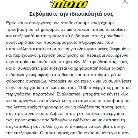
μπήκαν στη Sepang το πρωί άρχισαν να γράφουν
χαμηλά 1:57. Ωστόσο οι ταχύτατες επιδόσεις των
Σεβόμαστε την ιδιωτικότητά σας
Pecco Bagnaia, Frankie Morbidelli και Fabio di
Giannantonio σύντομα βρέθηκαν στη σκιά του Joan
Εμείς και οι συνεργάτες μας αποθηκεύουμε και/ή έχουμε
Mir.
πρόσβαση σε πληροφορίες σε μια συσκευή, όπως τα cookies,
και επεξεργαζόμαστε προσωπικά δεδομένα, όπως μοναδικοί
Περίπου μια ώρα από την έναρξη του FP3, ο
αναγνωριστικοί και προσαρμοσμένες πληροφορίες που
εργοστασιακός αναβάτης της Honda έγραψε 1:56.874,
αποστέλλονται από μια συσκευή για εξατομικευμένες διαφημίσεις
επίδοση που βελτιώνει κατά 0.6 δευτερόλεπτα τον
και περιεχόμενο, μέτρηση διαφήμισης και περιεχομένου, έρευνα
χρόνο που είχε γράψει ο ίδιος στις κατατακτήριες
ακροατηρίου και ανάπτυξη υπηρεσιών.
Με την άδειά σας, εμείς
δοκιμές του Μαλαισιανού GP πριν μερικούς μήνες και
και οι συνεργάτες μας ενδέχεται να χρησιμοποιήσουμε ακριβή
μάλιστα συνιστά τον ταχύτερο γύρο που έχει γράψει
δεδομένα γεωγραφικής τοποθεσίας και ταυτοποίησης μέσω
ποτέ μοτοσυκλέτα του HRC στη Sepang!
σάρωσης συσκευών. Μπορείτε να κάνετε κλικ για να συναινέσετε
στην επεξεργασία από εμάς και τους 1180 συνεργάτες μας όπως
Ο μόνος άλλος που ακολούθησε τον Mir στο 1:56 ήταν
περιγράφεται παραπάνω. Εναλλακτικά, μπορείτε να κάνετε κλικ
ο Morbidelli με 1:56.983.
για να αρνηθείτε να συναινέσετε ή να αποκτήσετε πρόσβαση σε
Το απογευματινό FP4 ξεκίνησε γύρω στις 15.30 τοπική
πιο λεπτομερείς πληροφορίες και να αλλάξετε τις προτιμήσεις
ώρα, αλλά η αυξημένη θερμοκρασία σήμαινε πως οι
σας πριν συναινέσετε.
Λάβετε υπόψη ότι κάποια επεξεργασία
χρόνοι ήταν πια πιο αργοί και η ελαφριά βροχή που
των προσωπικών σας δεδομένων ενδέχεται να μην απαιτεί τη
έπεσε την τελευταία ώρα του session (και στο τέλος
συγκατάθεσή σας, αλλά έχετε το δικαίωμα να αρνηθείτε αυτήν
την επεξεργασία. Οι προτιμήσεις σαςθα ισχύουν μόνο για αυτόν
της επιδεινώθηκε για να μετατραπεί σε σύντομο