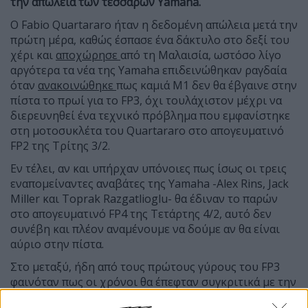
την απώλεια των τεσσάρων Yamaha.
Ο Fabio Quartararo ήταν η δεδομένη απώλεια μετά την
πρώτη μέρα, καθώς έσπασε ένα δάκτυλο στο δεξί του
χέρι και
αποχώρησε
από τη Μαλαισία, ωστόσο λίγο
αργότερα τα νέα της Yamaha επιδεινώθηκαν ραγδαία
όταν
ανακοινώθηκε
πως καμιά Μ1 δεν θα έβγαινε στην
πίστα το πρωί για το FP3, όχι τουλάχιστον μέχρι να
διερευνηθεί ένα τεχνικό πρόβλημα που εμφανίστηκε
στη μοτοσυκλέτα του Quartararo στο απογευματινό
FP2 της Τρίτης 3/2.
Εν τέλει, αν και υπήρχαν υπόνοιες πως ίσως οι τρεις
εναπομείναντες αναβάτες της Yamaha -Alex Rins, Jack
Miller και Toprak Razgatlioglu- θα έδιναν το παρών
στο απογευματινό FP4 της Τετάρτης 4/2, αυτό δεν
συνέβη και πλέον αναμένουμε να δούμε αν θα είναι
αύριο στην πίστα.
Στο μεταξύ, ήδη από τους πρώτους γύρους του FP3
φαινόταν πως οι χρόνοι θα έπεφταν συγκριτικά με την
προηγούμενη μέρα, καθώς οι πρώτοι αναβάτες που