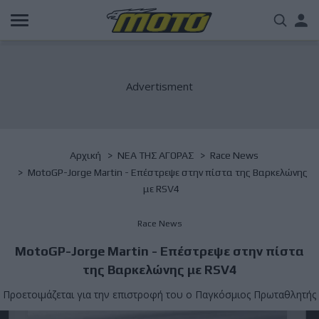
Παράκαμψη
Us
προς
το
acc
κυρίως
περιεχόμενο
me
Breadcrumb
Αρχική
NΕΑ ΤΗΣ ΑΓΟΡΑΣ
Race News
MotoGP-Jorge Martin - Επέστρεψε στην πίστα της Βαρκελώνης
με RSV4
Race News
MotoGP-Jorge Martin - Επέστρεψε στην πίστα
της Βαρκελώνης με RSV4
Προετοιμάζεται για την επιστροφή του ο Παγκόσμιος Πρωταθλητής