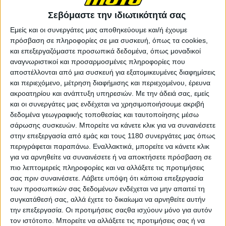
Σεβόμαστε την ιδιωτικότητά σας
Εμείς και οι συνεργάτες μας αποθηκεύουμε και/ή έχουμε
πρόσβαση σε πληροφορίες σε μια συσκευή, όπως τα cookies,
και επεξεργαζόμαστε προσωπικά δεδομένα, όπως μοναδικοί
αναγνωριστικοί και προσαρμοσμένες πληροφορίες που
αποστέλλονται από μια συσκευή για εξατομικευμένες διαφημίσεις
και περιεχόμενο, μέτρηση διαφήμισης και περιεχομένου, έρευνα
ακροατηρίου και ανάπτυξη υπηρεσιών.
Με την άδειά σας, εμείς
και οι συνεργάτες μας ενδέχεται να χρησιμοποιήσουμε ακριβή
δεδομένα γεωγραφικής τοποθεσίας και ταυτοποίησης μέσω
σάρωσης συσκευών. Μπορείτε να κάνετε κλικ για να συναινέσετε
στην επεξεργασία από εμάς και τους 1180 συνεργάτες μας όπως
Ο Martin είχε ήδη χάσει τις χειμερινές δοκιμές
περιγράφεται παραπάνω. Εναλλακτικά, μπορείτε να κάνετε κλικ
προετοιμασίας και τους πρώτους γύρους της σεζόν
για να αρνηθείτε να συναινέσετε ή να αποκτήσετε πρόσβαση σε
λόγω τραυματισμών σε καρπό και αστράγαλο από δύο
πιο λεπτομερείς πληροφορίες και να αλλάξετε τις προτιμήσεις
σας πριν συναινέσετε.
Λάβετε υπόψη ότι κάποια επεξεργασία
σοβαρά ατυχήματα, το πρώτο κατά τις αρχικές ώρες
των προσωπικών σας δεδομένων ενδέχεται να μην απαιτεί τη
του τεστ στη Sepang και το δεύτερο σε προπόνηση
συγκατάθεσή σας, αλλά έχετε το δικαίωμα να αρνηθείτε αυτήν
Supermoto.
την επεξεργασία. Οι προτιμήσεις σαςθα ισχύουν μόνο για αυτόν
τον ιστότοπο. Μπορείτε να αλλάξετε τις προτιμήσεις σας ή να