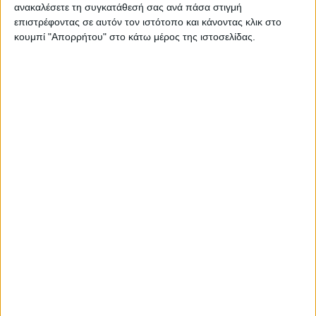
Παρά την επιστροφή του στις δύο ρόδες, οι
ανακαλέσετε τη συγκατάθεσή σας ανά πάσα στιγμή
πρόσφατες ιατρικές εξετάσεις δεν του επιτρέπουν
επιστρέφοντας σε αυτόν τον ιστότοπο και κάνοντας κλικ στο
ακόμα να συμμετάσχει στο ερχόμενο GP Γερμανίας
κουμπί "Απορρήτου" στο κάτω μέρος της ιστοσελίδας.
στο Sachsenring την επόμενη εβδομάδα.