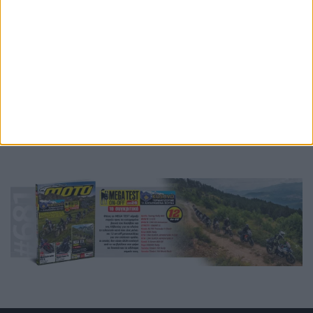
Ετικέτες
silverstone
motogp
2027
2028
carmelo ezpeleta