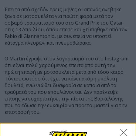
Έπειτα από σχεδόν τρεις μήνες ο Ισπανός ανέβηκε
ξανά σε μοτοσυκλέτα για πρώτη φορά μετά τον
σοβαρό τραυματισμό του στο Grand Prix του Qatar
στις 13 Απριλίου, όπου έπεσε και χτυπήθηκε από τον
Fabio di Giannantonio, με συνέπεια να υποστεί
κάταγμα πλευρών και πνευμοθώρακα.
Ο Martin έγραψε στον λογαριασμό του στο Instagram
ότι είναι πολύ χαρούμενος έπειτα από αυτή την
πρώτη επαφή με μοτοσυκλέτα μετά από τόσο καιρό.
Τόνισε ωστόσο ότι έχει να κάνει ακόμη μπόλικη
δουλειά, ενώ νιώθει δυσφορία σε κάποια από τα
τραύματά του που επουλώνονται. Δεν παρέλειψε
επίσης να ευχαριστήσει την πίστα της Βαρκελώνης
που το έδωσε την ευκαιρία να προετοιμαστεί για την
επιστροφή του.