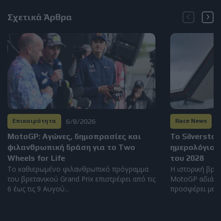
Σχετικά Άρθρα
6/8/2026
6
Επικαιρότητα
Race News
MotoGP: Αγώνες, δημοπρασίες και
Το Silversto
φιλανθρωπική δράση για το Two
ημερολόγιο 
Wheels for Life
του 2028
Το καθιερωμένο φιλανθρωπικό πρόγραμμα
Η ιστορική βρετ
του βρετανικού Grand Prix επιστρέφει από τις
MotoGP αδιάκο
6 έως τις 9 Αυγού...
προσφέρει μερικ