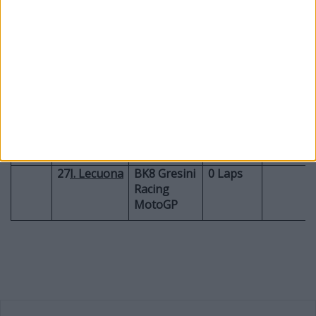
MotoGP
Πτώσεις
25
R.
SuperFile
5 Laps
Fernandez
Trackhouse
MotoGP
Team
35
C.
Castrol
3 Laps
Crutchlow
Honda LCR
27
I. Lecuona
BK8 Gresini
0 Laps
Racing
MotoGP