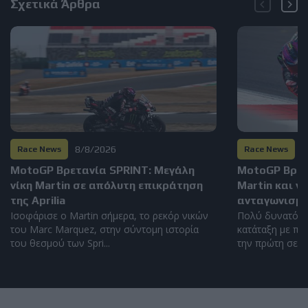
Σχετικά Άρθρα
8/8/2026
8
Race News
Race News
MotoGP Βρετανία SPRINT: Μεγάλη
MotoGP Βρετα
νίκη Martin σε απόλυτη επικράτηση
Martin και ν
της Aprilia
ανταγωνισμό
Ισοφάρισε ο Martin σήμερα, το ρεκόρ νικών
Πολύ δυνατός 
του Marc Marquez, στην σύντομη ιστορία
κατάταξη με πέ
του θεσμού των Spri...
την πρώτη σειρά