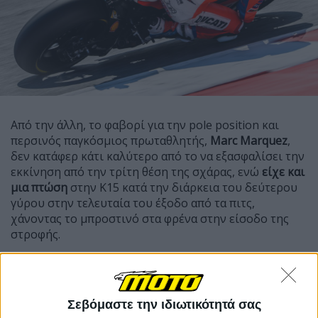
Από την άλλη, το φαβορί για την pole position και
περσινός παγκόσμιος πρωταθλητής,
Marc
Marquez
,
δεν κατάφερ κάτι καλύτερο από το να εξασφαλίσει την
εκκίνηση από την τρίτη θέση της σχάρας, ενώ
είχε και
μια πτώση
στην Κ15 κατά την διάρκεια του δεύτερου
γύρου στην τελευταία του έξοδο από τα πιτς,
χάνοντας το μπροστινό στα φρένα στην είσοδο της
στροφής.
Πίσω από τους τρεις αναβάτες
(με τρεις μοτοσυκλέτες
από διαφορετικούς κατασκευαστές,
Yamaha
–
Ducati
–
Honda
)
, θα ξεκινήσουν από τη δεύτερη σειρά οι
Σεβόμαστε την ιδιωτικότητά σας