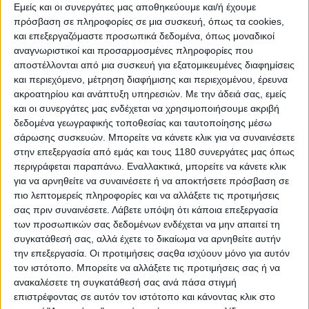
Crutchlow, Lorenzo και Zarco, με τον βρετανό να
Εμείς και οι συνεργάτες μας αποθηκεύουμε και/ή έχουμε
αγωνίζεται κι αυτός τραυματισμένος μετά από...
πρόσβαση σε πληροφορίες σε μια συσκευή, όπως τα cookies,
οικιακό ατύχημα που είχε
, καθώς κατάφερε να κόψει
και επεξεργαζόμαστε προσωπικά δεδομένα, όπως μοναδικοί
με μαχαίρι και τον τένοντά του εκτός από την
αναγνωριστικοί και προσαρμοσμένες πληροφορίες που
παρμεζάνα που επιχείρησε να τεμαχίσει. Μάλιστα, γι’
αποστέλλονται από μια συσκευή για εξατομικευμένες διαφημίσεις
αυτό περιστατικό έγινε αποδέκτης πειραγμάτων από
και περιεχόμενο, μέτρηση διαφήμισης και περιεχομένου, έρευνα
το σύνολο σχεδόν των paddock...
ακροατηρίου και ανάπτυξη υπηρεσιών.
Με την άδειά σας, εμείς
και οι συνεργάτες μας ενδέχεται να χρησιμοποιήσουμε ακριβή
δεδομένα γεωγραφικής τοποθεσίας και ταυτοποίησης μέσω
Ο team mate του Marquez,
Dani
Pedrosa
, θα ξεκινήσει
σάρωσης συσκευών. Μπορείτε να κάνετε κλικ για να συναινέσετε
από την έβδομη θέση στην τρίτη σειρά της σχάρας
στην επεξεργασία από εμάς και τους 1180 συνεργάτες μας όπως
εκκίνησης, καθώς έκανε χρόνο που
απείχε σχεδόν
περιγράφεται παραπάνω. Εναλλακτικά, μπορείτε να κάνετε κλικ
μισό δευτερόλεπτο από το χρόνο του
Vinales
, με τον
για να αρνηθείτε να συναινέσετε ή να αποκτήσετε πρόσβαση σε
Petrucci
(ο οποίος περίμενε κάτι καλύτερο από την
πιο λεπτομερείς πληροφορίες και να αλλάξετε τις προτιμήσεις
όγδοη θέση) και τον
Aleix
Espargaro
με την
Aprilia
να
σας πριν συναινέσετε.
Λάβετε υπόψη ότι κάποια επεξεργασία
συμπληρώνουν τη σειρά.
των προσωπικών σας δεδομένων ενδέχεται να μην απαιτεί τη
συγκατάθεσή σας, αλλά έχετε το δικαίωμα να αρνηθείτε αυτήν
Ο
Alvaro
Bautista
και ο
Karel
Abraham
, οι οποίοι
την επεξεργασία. Οι προτιμήσεις σαςθα ισχύουν μόνο για αυτόν
προκρίθηκαν από την διαδικασία των Q1, μαζί με τον
τον ιστότοπο. Μπορείτε να αλλάξετε τις προτιμήσεις σας ή να
ανακαλέσετε τη συγκατάθεσή σας ανά πάσα στιγμή
Michele Pirro που συμμετέχει ως wild card συμμετοχή
επιστρέφοντας σε αυτόν τον ιστότοπο και κάνοντας κλικ στο
για την ομάδα της Ducati έχοντας αντιμετωπίσει και