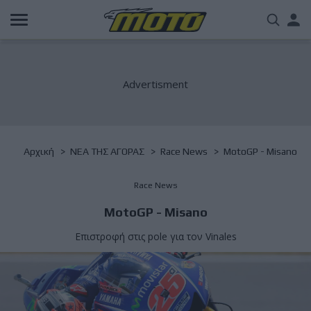
Παράκαμψη
Us
προς
το
acc
κυρίως
περιεχόμενο
me
Breadcrumb
Αρχική
NΕΑ ΤΗΣ ΑΓΟΡΑΣ
Race News
MotoGP - Misano
Race News
MotoGP - Misano
Επιστροφή στις pole για τον Vinales