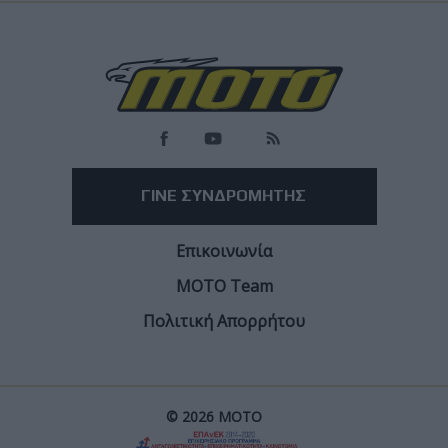
Race News
MotoGP Βρετανία: Pole position Martin και νέο
ρεκόρ πίστας! Υψηλός ανταγωνισμός στην
κατάταξη!
Όλες οι Aprilia μπροστά!
Facebook
Twitter
Email