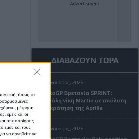
ΔΙΑΒΑΖΟΥΝ ΤΩΡΑ
8 Αύγουστος, 2026
MotoGP Βρετανία SPRINT:
 συσκευή, όπως τα
Μεγάλη νίκη Martin σε απόλυτη
προσαρμοσμένες
επικράτηση της Aprilia
ιεχόμενο, μέτρηση
ς, εμείς και οι
και ταυτοποίησης
ό εμάς και τους
8 Αύγουστος, 2026
ια να αρνηθείτε να