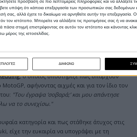
οκτήσετε πρόσβαση σε πιο λεπτομερείς πληροφορίες και να αλλάξετε τι
βετε υπόψη ότι κάποια επεξεργασία των προσωπικών σας δεδομένων ε
εσή σας, αλλά έχετε το δικαίωμα να αρνηθείτε αυτήν την επεξεργασία. 
τόν τον ιστότοπο. Μπορείτε να αλλάξετε τις προτιμήσεις σας ή να ανακα
 πάσα στιγμή επιστρέφοντας σε αυτόν τον ιστότοπο και κάνοντας κλι
ω μέρος της ιστοσελίδας.
ΕΠΙΛΟΓΕΣ
ΔΙΑΦΩΝΩ
ΣΥ
 Redding
, ο οποίος υποστήριξε πως υπάρχουν
 MotoGP, αφήνοντας αιχμές και για τον ίδιο τον
 του:
"Του έγραψα ‘σοβαρά;’ και μου απάντησε
λω να το συνεχίσω."
ρυφαία κατηγορία και πως στάθηκε άτυχος στις
i, είχε την ευκαιρία να υπογράψει με τη