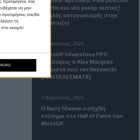
MotoGP Βρετανία: Pole position
ς προτιμήσεις σας
Martin και νέο ρεκόρ πίστας!
νδέχεται να μην
Οι προτιμήσεις σαςθα
Υψηλός ανταγωνισμός στην
λέσετε τη
κατάταξη!
κ στο κουμπί
7 Αύγουστος, 2026
MotoGP Silverstone FP1:
Ταχύτερος ο Alex Marquez
ΜΦΩΝΩ
μπροστά από τον Bezzecchi
[ΑΠΟΤΕΛΕΣΜΑΤΑ]
7 Αύγουστος, 2026
Ο Barry Sheene εισήχθη
επίσημα στο Hall of Fame των
MotoGP