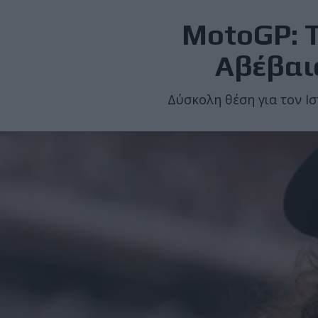
MotoGP: T
Αβέβαιο
Δύσκολη θέση για τον Ισ