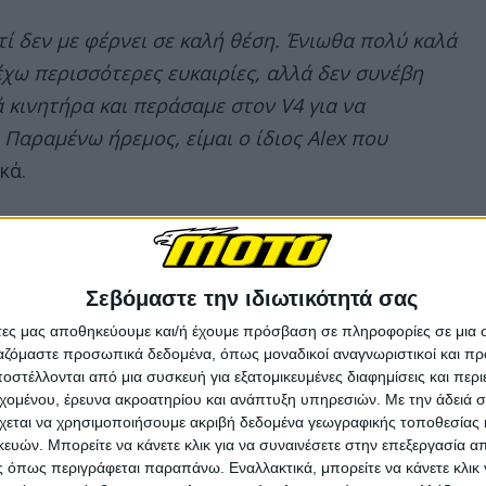
τί δεν με φέρνει σε καλή θέση. Ένιωθα πολύ καλά
έχω περισσότερες ευκαιρίες, αλλά δεν συνέβη
κινητήρα και περάσαμε στον V4 για να
Παραμένω ήρεμος, είμαι ο ίδιος Alex που
κά.
ν δείχνει διατεθειμένος να τα παρατήσει:
"Τα
ς ότι θέλω να συνεχίσω. Είμαι καλύτερη εκδοχή
Σεβόμαστε την ιδιωτικότητά σας
α παλέψω 100% για να μείνω εδώ, γιατί εδώ αξίζω
άτες μας αποθηκεύουμε και/ή έχουμε πρόσβαση σε πληροφορίες σε μια
ργαζόμαστε προσωπικά δεδομένα, όπως μοναδικοί αναγνωριστικοί και 
στέλλονται από μια συσκευή για εξατομικευμένες διαφημίσεις και περ
εχομένου, έρευνα ακροατηρίου και ανάπτυξη υπηρεσιών.
Με την άδειά σα
χεται να χρησιμοποιήσουμε ακριβή δεδομένα γεωγραφικής τοποθεσίας 
ών. Μπορείτε να κάνετε κλικ για να συναινέσετε στην επεξεργασία απ
 όπως περιγράφεται παραπάνω. Εναλλακτικά, μπορείτε να κάνετε κλικ γ