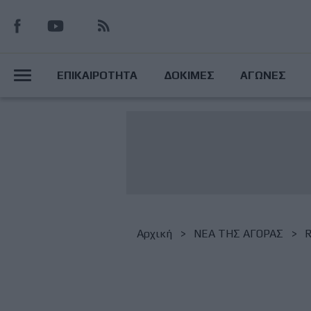
Παράκαμψη
προς
το
Main
κυρίως
ΕΠΙΚΑΙΡΟΤΗΤΑ
ΔΟΚΙΜΕΣ
ΑΓΩΝΕΣ
περιεχόμενο
Menu
Breadcrumb
Αρχική
NΕΑ ΤΗΣ ΑΓΟΡΑΣ
R