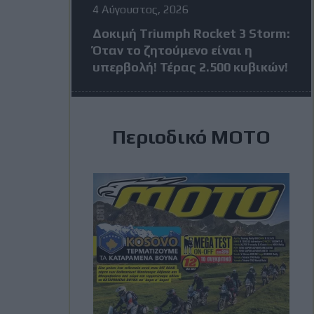
4 Αύγουστος, 2026
Δοκιμή Triumph Rocket 3 Storm:
Όταν το ζητούμενο είναι η
υπερβολή! Τέρας 2.500 κυβικών!
4 Αύγουστος, 2026
Περιοδικό ΜΟΤΟ
MotoGP: Πέντε αναβάτες σε
απόσταση 24 βαθμών πριν από
το Grand Prix της Βρετανίας
3 Αύγουστος, 2026
MXGP Βέλγιο: Κέρδισε ο Jeffrey
Herlings και πάει ολοταχώς για
τίτλο