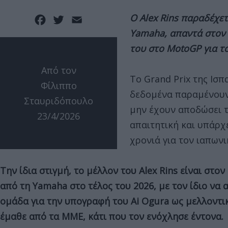
Ο
Alex
Rins παραδέχετ
Facebook
Twitter
Email
Yamaha, απαντά στον
του στο MotoGP για τ
Από τον
Το Grand Prix της Ισπ
Φίλιππο
δεδομένα παραμένουν 
Σταυριδόπουλο
μην έχουν αποδώσει τ
23/4/2026
απαιτητική και υπάρχε
χρονιά για τον ιαπων
Την ίδια στιγμή, το μέλλον του Αlex Rins είναι στ
από τη Yamaha στο τέλος του 2026, με τον ίδιο να
ομάδα για την υπογραφή του Ai Ogura ως μελλοντικ
έμαθε από τα ΜΜΕ, κάτι που τον ενόχλησε έντονα.