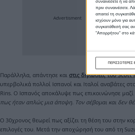
συναινέσετε ή να απ
πριν συναινέσετε.
Λά
απαιτεί τη συγκατάθ
ισχύουν μόνο για αυ
συγκατάθεσή σας ανά
"Απορρήτου" στο κάτ
ΠΕΡΙΣΣΟΤΕΡΕΣ 
Παράλληλα, απάντησε και
στις δηλώσεις του Scott
υπερβολικά πολλοί Ισπανοί και Ιταλοί αναβάτες στο
Rins. Ο Ισπανός αποκάλυψε πως επικοινώνησε μαζί
πως ήταν απλώς μια άποψη. Τον σέβομαι και δεν θέ
Ο 30χρονος θεωρεί πως αξίζει τη θέση του στην κο
επιλογές του. Μετά την αποχώρησή του από τη Suzuk