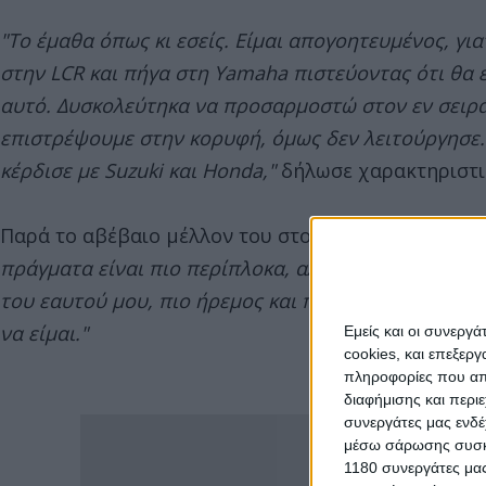
"Το έμαθα όπως κι εσείς. Είμαι απογοητευμένος, για
στην LCR και πήγα στη Yamaha πιστεύοντας ότι θα 
αυτό. Δυσκολεύτηκα να προσαρμοστώ στον εν σειρά 
επιστρέψουμε στην κορυφή, όμως δεν λειτούργησε. 
κέρδισε με Suzuki και Honda,"
δήλωσε χαρακτηριστι
Παρά το αβέβαιο μέλλον του στο MotoGP, ο Ρινς δε
πράγματα είναι πιο περίπλοκα, αλλά είμαι ξεκάθαρο
του εαυτού μου, πιο ήρεμος και πιο δυνατός, και θ
να είμαι."
Εμείς και οι συνεργ
cookies, και επεξε
πληροφορίες που απο
διαφήμισης και περι
συνεργάτες μας ενδέ
μέσω σάρωσης συσκευ
1180 συνεργάτες μας