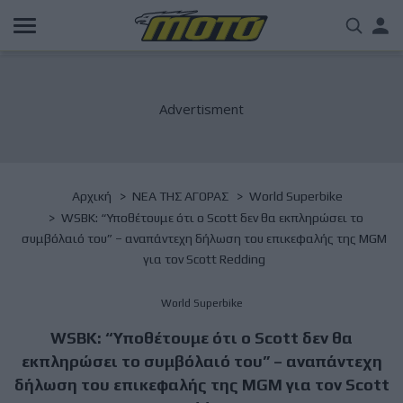
Παράκαμψη
Us
προς
το
acc
κυρίως
περιεχόμενο
me
Breadcrumb
Αρχική
NΕΑ ΤΗΣ ΑΓΟΡΑΣ
World Superbike
WSBK: “Υποθέτουμε ότι ο Scott δεν θα εκπληρώσει το
συμβόλαιό του” – αναπάντεχη δήλωση του επικεφαλής της MGM
για τον Scott Redding
World Superbike
WSBK: “Υποθέτουμε ότι ο Scott δεν θα
εκπληρώσει το συμβόλαιό του” – αναπάντεχη
δήλωση του επικεφαλής της MGM για τον Scott