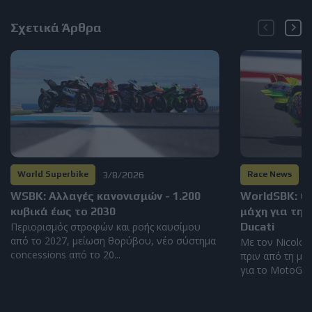
Σχετικά Άρθρα
3/8/2026
3
World Superbike
Race News
WSBK: Αλλαγές κανονισμών - 1.200
WorldSBK: Ο
κυβικά έως το 2030
μάχη για τη 
Περιορισμός στροφών και ροής καυσίμου
Ducati
από το 2027, μείωση θορύβου, νέο σύστημα
Με τον Nicolo 
concessions από το 20...
πριν από τη με
για το MotoGP τ