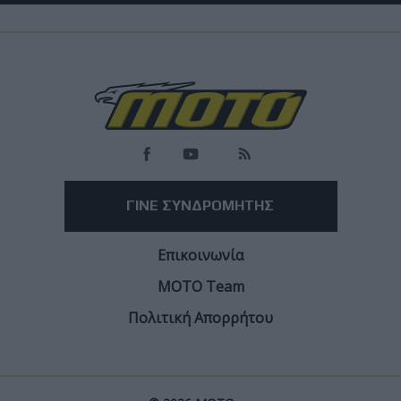
Race News
World Superbike
WorldSBK: Οι επικρατέστεροι στην μάχη για τη
θέση του Bulega στη Ducati
Βασικοί υποψήφιοι ο Franco Morbidelli και ο Manuel Gonzalez
Facebook
Twitter
Email