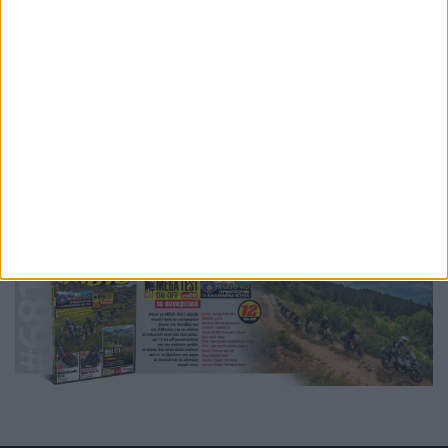
Ετικέτες
WSBK
WSBK 2026
WSBK 2027
WSBK 2028
WSBK 2030
κανονισμοί
Petronas