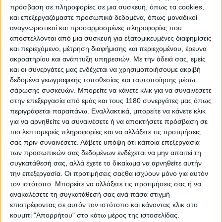
πρόσβαση σε πληροφορίες σε μια συσκευή, όπως τα cookies,
και επεξεργαζόμαστε προσωπικά δεδομένα, όπως μοναδικοί
Ο Γερμανός ιδιοκτήτης επιβεβαίωσε επίσης ότι η
αναγνωριστικοί και προσαρμοσμένες πληροφορίες που
ομάδα θα παρατάξει αναπληρωματικό αναβάτη για το
αποστέλλονται από μια συσκευή για εξατομικευμένες διαφημίσεις
Balaton Park αυτό το Σαββατοκύριακο, με τον Tarran
και περιεχόμενο, μέτρηση διαφήμισης και περιεχομένου, έρευνα
Mackenzie να παίρνει τη θέση του και να αγωνίζεται
ακροατηρίου και ανάπτυξη υπηρεσιών.
Με την άδειά σας, εμείς
στον Ουγγρικό γύρο του World Superbike,
όπως
και οι συνεργάτες μας ενδέχεται να χρησιμοποιήσουμε ακριβή
είπαμε εδώ
.
δεδομένα γεωγραφικής τοποθεσίας και ταυτοποίησης μέσω
σάρωσης συσκευών. Μπορείτε να κάνετε κλικ για να συναινέσετε
στην επεξεργασία από εμάς και τους 1180 συνεργάτες μας όπως
περιγράφεται παραπάνω. Εναλλακτικά, μπορείτε να κάνετε κλικ
για να αρνηθείτε να συναινέσετε ή να αποκτήσετε πρόσβαση σε
πιο λεπτομερείς πληροφορίες και να αλλάξετε τις προτιμήσεις
σας πριν συναινέσετε.
Λάβετε υπόψη ότι κάποια επεξεργασία
των προσωπικών σας δεδομένων ενδέχεται να μην απαιτεί τη
συγκατάθεσή σας, αλλά έχετε το δικαίωμα να αρνηθείτε αυτήν
την επεξεργασία. Οι προτιμήσεις σαςθα ισχύουν μόνο για αυτόν
τον ιστότοπο. Μπορείτε να αλλάξετε τις προτιμήσεις σας ή να
ανακαλέσετε τη συγκατάθεσή σας ανά πάσα στιγμή
επιστρέφοντας σε αυτόν τον ιστότοπο και κάνοντας κλικ στο
κουμπί "Απορρήτου" στο κάτω μέρος της ιστοσελίδας.