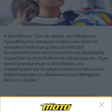
Η ίδια δήλωσε: "Στον 8ο αγώνας του Βαλκάνικου
Πρωταθλήματος κατάφερα να βελτιώσω ξανά τον
προσωπικό καλύτερο χρόνο μου κατά 3 (!)
δευτερόλεπτα στην πίστα Grand Prix της Βουλγαρίας,
τερματίζοντας στην 6η θέση της κατηγορίας μου. Είμαι
αρκετά χαρούμενη με το αποτέλεσμα, ενώ
ετοιμαζόμαστε για το επόμενο τελευταίο αγωνιστικό
Σαββατοκύριακο του Βαλκανικού πρωταθλήματος-
BMU στις Σέρρες."