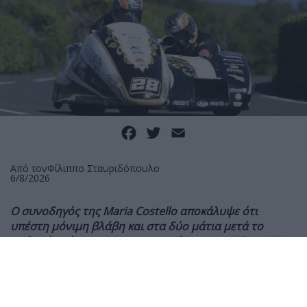
Facebook
Twitter
Email
Από τον
Φίλιππο Σταυριδόπουλο
6/8/2026
Ο συνοδηγός της Maria Costello αποκάλυψε ότι
υπέστη μόνιμη βλάβη και στα δύο μάτια μετά το
σοβαρό ατύχημα στις κατατακτήριες του Sidecar TT,
ενώ συνεχίζει την αποκατάστασή του από
πολλαπλούς τραυματισμούς.
Ο Shaun Parker, συνοδηγός της Maria Costello στο