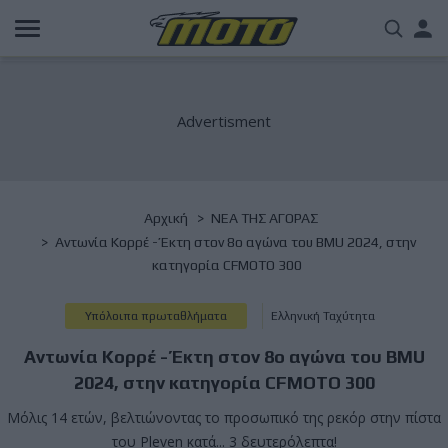
Παράκαμψη
Us
προς
το
acc
κυρίως
περιεχόμενο
me
Breadcrumb
Αρχική
NΕΑ ΤΗΣ ΑΓΟΡΑΣ
Αντωνία Κορρέ - Έκτη στον 8ο αγώνα του BMU 2024, στην
κατηγορία CFMOTO 300
Υπόλοιπα πρωταθλήματα
Ελληνική Ταχύτητα
Αντωνία Κορρέ - Έκτη στον 8ο αγώνα του BMU
2024, στην κατηγορία CFMOTO 300
Μόλις 14 ετών, βελτιώνοντας το προσωπικό της ρεκόρ στην πίστα
του Pleven κατά... 3 δευτερόλεπτα!