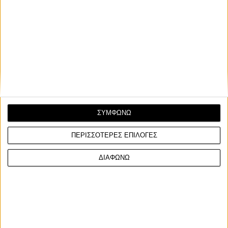
βαθμολογίας, Anina Urlass, και η ένατη συνεχόμενη
νίκη του το Σάββατο ήταν αρκετή για να στεφθεί
μαθηματικά πρωταθλητής.
ΣΥΜΦΩΝΩ
ΠΕΡΙΣΣΟΤΕΡΕΣ ΕΠΙΛΟΓΕΣ
ΔΙΑΦΩΝΩ