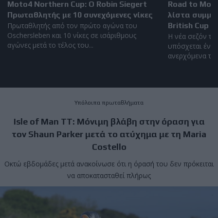
Moto4 Northern Cup: Ο Robin Siegert
Road to Mot
Πρωταθλητής με 10 συνεχόμενες νίκες
λίστα συμμε
Πρωταθλητής από τον πρώτο αγώνα του
British Cup 2
Oschersleben και 10 νίκες σε ισάριθμους
Η νέα σεζόν το
αγώνες μετά το τέλος του...
υπόσχεται έντο
ανερχόμενα ταλέ
Υπόλοιπα πρωταθλήματα
Isle of Man TT: Μόνιμη βλάβη στην όραση για
τον Shaun Parker μετά το ατύχημα με τη Maria
Costello
Οκτώ εβδομάδες μετά ανακοίνωσε ότι η όρασή του δεν πρόκειται
να αποκατασταθεί πλήρως