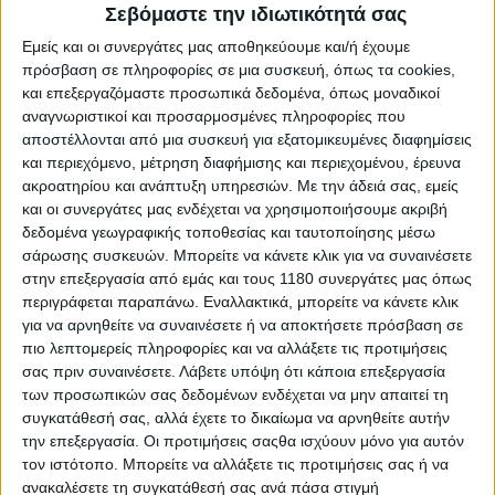
Σεβόμαστε την ιδιωτικότητά σας
Εμείς και οι συνεργάτες μας αποθηκεύουμε και/ή έχουμε
πρόσβαση σε πληροφορίες σε μια συσκευή, όπως τα cookies,
και επεξεργαζόμαστε προσωπικά δεδομένα, όπως μοναδικοί
αναγνωριστικοί και προσαρμοσμένες πληροφορίες που
αποστέλλονται από μια συσκευή για εξατομικευμένες διαφημίσεις
και περιεχόμενο, μέτρηση διαφήμισης και περιεχομένου, έρευνα
ακροατηρίου και ανάπτυξη υπηρεσιών.
Με την άδειά σας, εμείς
και οι συνεργάτες μας ενδέχεται να χρησιμοποιήσουμε ακριβή
δεδομένα γεωγραφικής τοποθεσίας και ταυτοποίησης μέσω
σάρωσης συσκευών. Μπορείτε να κάνετε κλικ για να συναινέσετε
στην επεξεργασία από εμάς και τους 1180 συνεργάτες μας όπως
περιγράφεται παραπάνω. Εναλλακτικά, μπορείτε να κάνετε κλικ
για να αρνηθείτε να συναινέσετε ή να αποκτήσετε πρόσβαση σε
πιο λεπτομερείς πληροφορίες και να αλλάξετε τις προτιμήσεις
σας πριν συναινέσετε.
Λάβετε υπόψη ότι κάποια επεξεργασία
των προσωπικών σας δεδομένων ενδέχεται να μην απαιτεί τη
συγκατάθεσή σας, αλλά έχετε το δικαίωμα να αρνηθείτε αυτήν
την επεξεργασία. Οι προτιμήσεις σαςθα ισχύουν μόνο για αυτόν
τον ιστότοπο. Μπορείτε να αλλάξετε τις προτιμήσεις σας ή να
ανακαλέσετε τη συγκατάθεσή σας ανά πάσα στιγμή