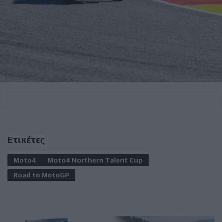
Ετικέτες
Moto4
Moto4 Northern Talent Cup
Road to MotoGP