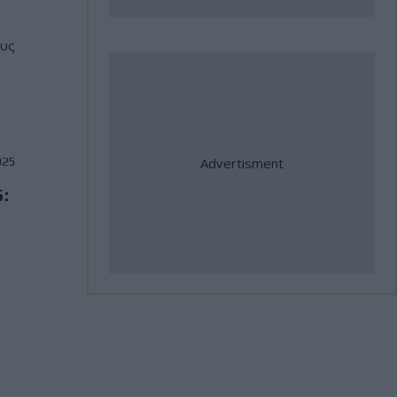
Sam Sunderland!
ους
31 Ιούλιος, 2026
Jorge Martin: "Η Aprilia θα κάνει
τα πάντα για να κερδίσω τον
τίτλο"
025
:
31 Ιούλιος, 2026
ΑΜΟΤΟΕ: Επιτυχίες Ελλήνων
αθλητών στο Βαλκανικό
Πρωτάθλημα Ταχύτητας και
σημαντικές διεθνείς
συμμετοχές
31 Ιούλιος, 2026