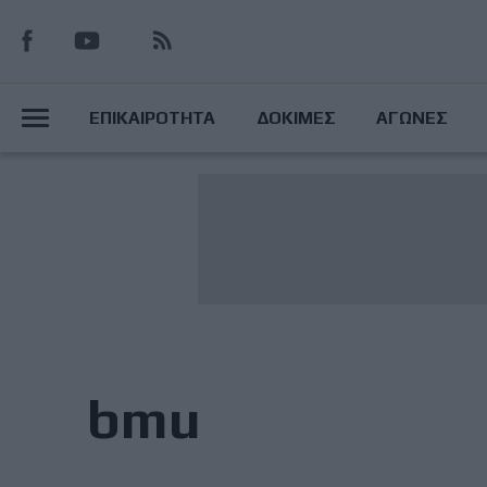
Παράκαμψη
προς
το
Main
κυρίως
ΕΠΙΚΑΙΡΟΤΗΤΑ
ΔΟΚΙΜΕΣ
ΑΓΩΝΕΣ
περιεχόμενο
Menu
bmu