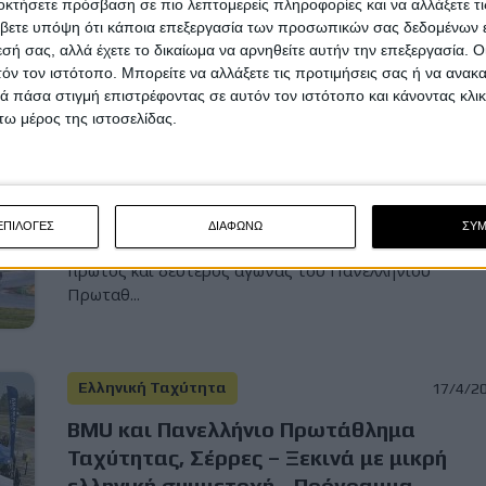
οκτήσετε πρόσβαση σε πιο λεπτομερείς πληροφορίες και να αλλάξετε τι
βετε υπόψη ότι κάποια επεξεργασία των προσωπικών σας δεδομένων ε
εσή σας, αλλά έχετε το δικαίωμα να αρνηθείτε αυτήν την επεξεργασία. 
τόν τον ιστότοπο. Μπορείτε να αλλάξετε τις προτιμήσεις σας ή να ανακα
Ελληνική Ταχύτητα
20/4/2
 πάσα στιγμή επιστρέφοντας σε αυτόν τον ιστότοπο και κάνοντας κλι
ω μέρος της ιστοσελίδας.
BMU και Πανελλήνιο Πρωτάθλημα
Ταχύτητας, Σέρρες – Κυρίαρχος ο
Δημήτρης Καρακώστας – Όλα τα
αποτελέσματα
ΕΠΙΛΟΓΕΣ
ΔΙΑΦΩΝΩ
ΣΥ
Στο αυτοκινητοδρόμιο των Σερρών πραγματοποιήθηκ
πρώτος και δεύτερος αγώνας του Πανελληνίου
Πρωταθ...
Ελληνική Ταχύτητα
17/4/2
BMU και Πανελλήνιο Πρωτάθλημα
Ταχύτητας, Σέρρες – Ξεκινά με μικρή
ελληνική συμμετοχή - Πρόγραμμα