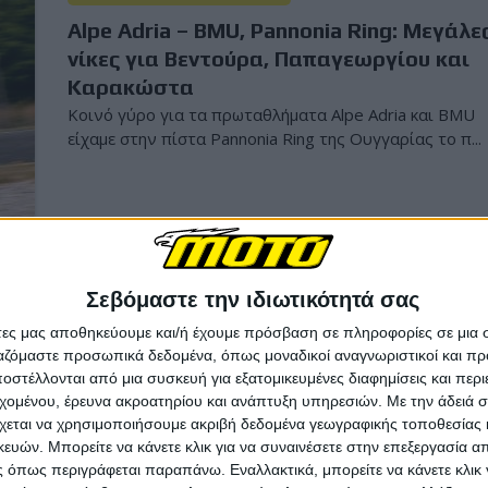
Alpe Adria – BMU, Pannonia Ring: Μεγάλε
νίκες για Βεντούρα, Παπαγεωργίου και
Καρακώστα
Κοινό γύρο για τα πρωταθλήματα Alpe Adria και BMU
είχαμε στην πίστα Pannonia Ring της Ουγγαρίας το π...
Ελληνική Ταχύτητα
2/6/2
Σεβόμαστε την ιδιωτικότητά σας
BMU και Πανελλήνιο Πρωτάθλημα
άτες μας αποθηκεύουμε και/ή έχουμε πρόσβαση σε πληροφορίες σε μια
Ταχύτητας, Σέρρες – Κυριάρχησαν
ργαζόμαστε προσωπικά δεδομένα, όπως μοναδικοί αναγνωριστικοί και 
στέλλονται από μια συσκευή για εξατομικευμένες διαφημίσεις και περ
Παπαγεωργίου και Βεντούρας
εχομένου, έρευνα ακροατηρίου και ανάπτυξη υπηρεσιών.
Με την άδειά σα
Στο αυτοκινητοδρόμιο των Σερρών πραγματοποιήθηκ
χεται να χρησιμοποιήσουμε ακριβή δεδομένα γεωγραφικής τοποθεσίας 
τρίτος και τέταρτος αγώνας του Πανελληνίου Πρωταθ.
ών. Μπορείτε να κάνετε κλικ για να συναινέσετε στην επεξεργασία απ
 όπως περιγράφεται παραπάνω. Εναλλακτικά, μπορείτε να κάνετε κλικ γ