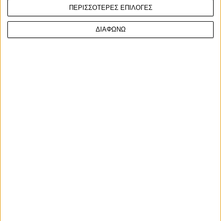
ΠΕΡΙΣΣΟΤΕΡΕΣ ΕΠΙΛΟΓΕΣ
ΔΙΑΦΩΝΩ
Στον πρώτο αγώνα επικράτησε με διαφορά 3,179
δευτερολέπτων, αφήνοντας πίσω του τους Roman
Durdis και Swan Emprin, ενώ η Urlass περιορίστηκε
στην ένατη θέση έπειτα από έναν δύσκολο αγώνα.