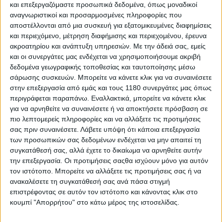
και επεξεργαζόμαστε προσωπικά δεδομένα, όπως μοναδικοί
αναγνωριστικοί και προσαρμοσμένες πληροφορίες που
αποστέλλονται από μια συσκευή για εξατομικευμένες διαφημίσεις
και περιεχόμενο, μέτρηση διαφήμισης και περιεχομένου, έρευνα
ακροατηρίου και ανάπτυξη υπηρεσιών.
Με την άδειά σας, εμείς
και οι συνεργάτες μας ενδέχεται να χρησιμοποιήσουμε ακριβή
δεδομένα γεωγραφικής τοποθεσίας και ταυτοποίησης μέσω
σάρωσης συσκευών. Μπορείτε να κάνετε κλικ για να συναινέσετε
στην επεξεργασία από εμάς και τους 1180 συνεργάτες μας όπως
περιγράφεται παραπάνω. Εναλλακτικά, μπορείτε να κάνετε κλικ
για να αρνηθείτε να συναινέσετε ή να αποκτήσετε πρόσβαση σε
πιο λεπτομερείς πληροφορίες και να αλλάξετε τις προτιμήσεις
σας πριν συναινέσετε.
Λάβετε υπόψη ότι κάποια επεξεργασία
των προσωπικών σας δεδομένων ενδέχεται να μην απαιτεί τη
συγκατάθεσή σας, αλλά έχετε το δικαίωμα να αρνηθείτε αυτήν
την επεξεργασία. Οι προτιμήσεις σαςθα ισχύουν μόνο για αυτόν
τον ιστότοπο. Μπορείτε να αλλάξετε τις προτιμήσεις σας ή να
ανακαλέσετε τη συγκατάθεσή σας ανά πάσα στιγμή
επιστρέφοντας σε αυτόν τον ιστότοπο και κάνοντας κλικ στο
κουμπί "Απορρήτου" στο κάτω μέρος της ιστοσελίδας.