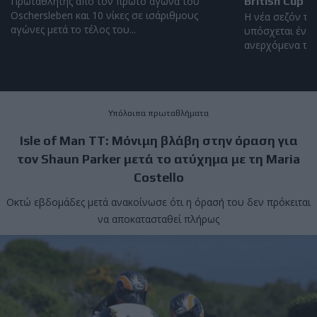
Πρωταθλητής από τον πρώτο αγώνα του
British Cup 2
Oschersleben και 10 νίκες σε ισάριθμους
Η νέα σεζόν το
αγώνες μετά το τέλος του...
υπόσχεται έντο
ανερχόμενα ταλέ
Υπόλοιπα πρωταθλήματα
Isle of Man TT: Μόνιμη βλάβη στην όραση για
τον Shaun Parker μετά το ατύχημα με τη Maria
Costello
Οκτώ εβδομάδες μετά ανακοίνωσε ότι η όρασή του δεν πρόκειται
να αποκατασταθεί πλήρως