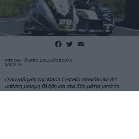
Facebook
Twitter
Email
Από τον
Φίλιππο Σταυριδόπουλο
6/8/2026
Ο συνοδηγός της Maria Costello αποκάλυψε ότι
υπέστη μόνιμη βλάβη και στα δύο μάτια μετά το
σοβαρό ατύχημα στις κατατακτήριες του Sidecar TT,
ενώ συνεχίζει την αποκατάστασή του από
πολλαπλούς τραυματισμούς.
Ο Shaun Parker, συνοδηγός της Maria Costello στο
Sidecar TT, αποκάλυψε ότι έχει υποστεί μόνιμη βλάβη
στην όρασή του
μετά το σοβαρό ατύχημα που είχαν
κατά τη διάρκεια των πρώτων κατατακτήριων