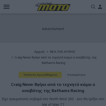
Παράκαμψη
Us
προς
το
acc
κυρίως
περιεχόμενο
me
Breadcrumb
Αρχική
NΕΑ ΤΗΣ ΑΓΟΡΑΣ
Craig Neve: Βγήκε από το τεχνητό κώμα ο αναβάτης της
Bathams Racing
Υπόλοιπα πρωταθλήματα
Επικαιρότητα
Craig Neve: Βγήκε από το τεχνητό κώμα ο
αναβάτης της Bathams Racing
Είχε τραυματιστεί σοβαρά στο North West 200 - Δεν θα τρέξει στο
Isle of Man TT