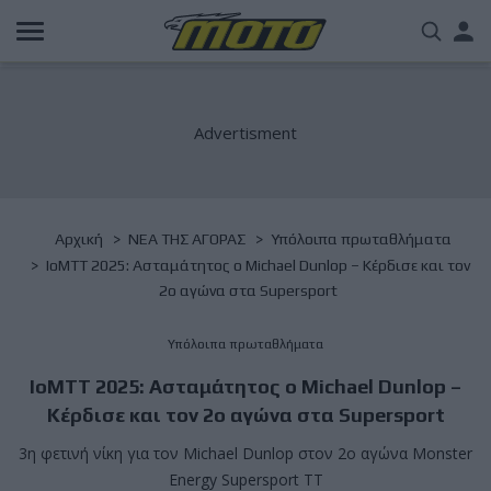
Παράκαμψη
Us
προς
το
acc
κυρίως
περιεχόμενο
me
Breadcrumb
Αρχική
NΕΑ ΤΗΣ ΑΓΟΡΑΣ
Υπόλοιπα πρωταθλήματα
IoMTT 2025: Ασταμάτητος ο Michael Dunlop – Κέρδισε και τον
2ο αγώνα στα Supersport
Υπόλοιπα πρωταθλήματα
IoMTT 2025: Ασταμάτητος ο Michael Dunlop –
Κέρδισε και τον 2ο αγώνα στα Supersport
3η φετινή νίκη για τον Michael Dunlop στον 2ο αγώνα Monster
Energy Supersport TT