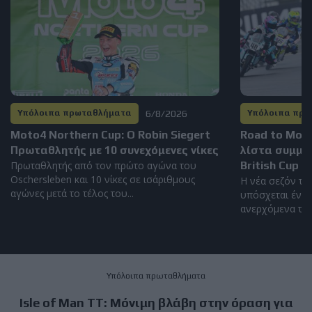
6/8/2026
Υπόλοιπα πρωταθλήματα
Υπόλοιπα πρ
Moto4 Northern Cup: Ο Robin Siegert
Road to Mot
Πρωταθλητής με 10 συνεχόμενες νίκες
λίστα συμμε
Πρωταθλητής από τον πρώτο αγώνα του
British Cup 2
Oschersleben και 10 νίκες σε ισάριθμους
Η νέα σεζόν το
αγώνες μετά το τέλος του...
υπόσχεται έντο
ανερχόμενα ταλέ
Υπόλοιπα πρωταθλήματα
Isle of Man TT: Μόνιμη βλάβη στην όραση για