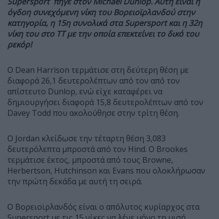
Supersport πήγε στον Michael Dunlop. Αυτή είναι η
όγδοη συνεχόμενη νίκη του
Βορειοϊρλανδού στην
κατηγορία, η 15η συνολικά στα Supersport και η 32η
νίκη του στο TT με την οποία επεκτείνει το δικό του
ρεκόρ!
Ο Dean Harrison τερμάτισε στη δεύτερη θέση με
διαφορά 26,1 δευτερολέπτων από τον από τον
απίστευτο Dunlop, ενώ είχε καταφέρει να
δημιουργήσει διαφορά 15,8 δευτερολέπτων από τον
Davey Todd που ακολούθησε στην τρίτη θέση.
Ο
Jordan
κλείδωσε την τέταρτη θέση
3,083
δευτερόλεπτα μπροστά από τον Hind
.
O Brookes
τερμάτισε έκτος, μπροστά από τους Browne,
Herbertson, Hutchinson και Evans που ολοκλήρωσαν
την πρώτη δεκάδα με αυτή τη σειρά.
Ο Βορειοϊρλανδός είναι ο απόλυτος κυρίαρχος στα
Supersport με τις 15 νίκες να λένε μόνο τη μισή