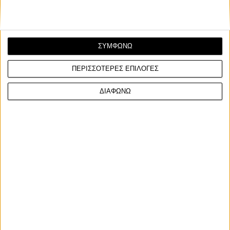
Στον πρώτο αγώνα επικράτησε με διαφορά 3,179
δευτερολέπτων, αφήνοντας πίσω του τους Roman
Durdis και Swan Emprin, ενώ η Urlass περιορίστηκε
στην ένατη θέση έπειτα από έναν δύσκολο αγώνα.
ΣΥΜΦΩΝΩ
ΠΕΡΙΣΣΟΤΕΡΕΣ ΕΠΙΛΟΓΕΣ
ΔΙΑΦΩΝΩ