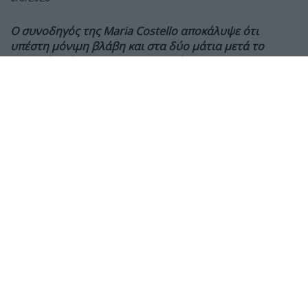
Ο συνοδηγός της Maria Costello αποκάλυψε ότι
υπέστη μόνιμη βλάβη και στα δύο μάτια μετά το
σοβαρό ατύχημα στις κατατακτήριες του Sidecar TT,
ενώ συνεχίζει την αποκατάστασή του από
πολλαπλούς τραυματισμούς.
Ο Shaun Parker, συνοδηγός της Maria Costello στο
Sidecar TT, αποκάλυψε ότι έχει υποστεί μόνιμη βλάβη
στην όρασή του
μετά το σοβαρό ατύχημα που είχαν
κατά τη διάρκεια των πρώτων κατατακτήριων
δοκιμών του Isle of Man TT 2026, στις 26 Μαΐου.
Το πλήρωμα τραυματίστηκε σοβαρά όταν έχασε τον
έλεγχο του sidecar στη διάρκεια του πρώτου
προκριματικού. Περισσότερες από οκτώ εβδομάδες
μετά το ατύχημα, ο Parker αναρρώνει από
τραυματισμούς στο γόνατο, τη γνάθο και εσωτερικά
όργανα, όμως η μεγαλύτερη συνέπεια αφορά τελικά
την όρασή του.