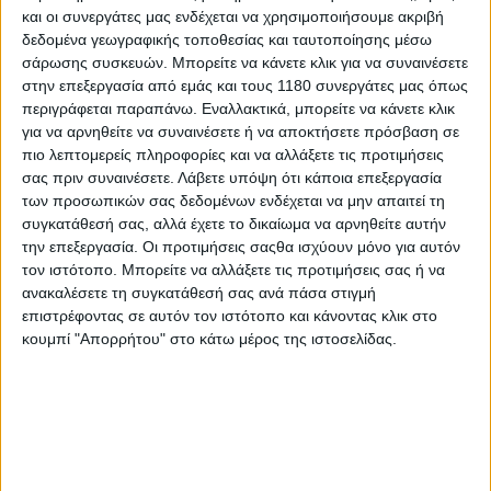
και οι συνεργάτες μας ενδέχεται να χρησιμοποιήσουμε ακριβή
δεδομένα γεωγραφικής τοποθεσίας και ταυτοποίησης μέσω
σάρωσης συσκευών. Μπορείτε να κάνετε κλικ για να συναινέσετε
στην επεξεργασία από εμάς και τους 1180 συνεργάτες μας όπως
περιγράφεται παραπάνω. Εναλλακτικά, μπορείτε να κάνετε κλικ
για να αρνηθείτε να συναινέσετε ή να αποκτήσετε πρόσβαση σε
πιο λεπτομερείς πληροφορίες και να αλλάξετε τις προτιμήσεις
σας πριν συναινέσετε.
Λάβετε υπόψη ότι κάποια επεξεργασία
των προσωπικών σας δεδομένων ενδέχεται να μην απαιτεί τη
Με την επικράτησή του στα Supersport ο Dunlop
συγκατάθεσή σας, αλλά έχετε το δικαίωμα να αρνηθείτε αυτήν
έδωσε μάλιστα και την πρώτη νίκη της Ducati στο
την επεξεργασία. Οι προτιμήσεις σαςθα ισχύουν μόνο για αυτόν
τον ιστότοπο. Μπορείτε να αλλάξετε τις προτιμήσεις σας ή να
νησί έπειτα από 30 ολόκληρα χρόνια, την οποία και
ανακαλέσετε τη συγκατάθεσή σας ανά πάσα στιγμή
έκανε διπλή με αυτόν τον αγώνα.
επιστρέφοντας σε αυτόν τον ιστότοπο και κάνοντας κλικ στο
κουμπί "Απορρήτου" στο κάτω μέρος της ιστοσελίδας.
Τελευταία νίκη του Borgo Panigale στο ΙοΜΤΤ ήταν
το 1995 με το Supermono και αναβάτη τον
Νεοζηλανδό Robert Holden, τον πιο επιτυχημένο
αναβάτη στη σέλα της εξωτικής μονοκύλινδρης
Ιταλίδας. Ο Holden έχασε τη ζωή του την επόμενη
χρονιά στο Isle of Man κατά τη διάρκεια ελεύθερων