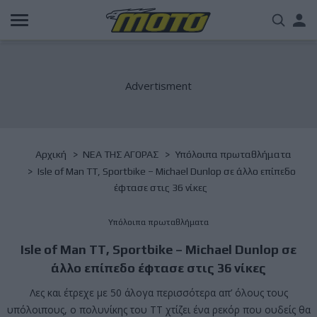
Παράκαμψη
Us
προς
το
acc
κυρίως
περιεχόμενο
me
Breadcrumb
Αρχική
NΕΑ ΤΗΣ ΑΓΟΡΑΣ
Υπόλοιπα πρωταθλήματα
Isle of Man TT, Sportbike – Michael Dunlop σε άλλο επίπεδο
έφτασε στις 36 νίκες
Υπόλοιπα πρωταθλήματα
Isle of Man TT, Sportbike – Michael Dunlop σε
άλλο επίπεδο έφτασε στις 36 νίκες
Λες και έτρεχε με 50 άλογα περισσότερα απ’ όλους τους
υπόλοιπους, ο πολυνίκης του ΤΤ χτίζει ένα ρεκόρ που ουδείς θα