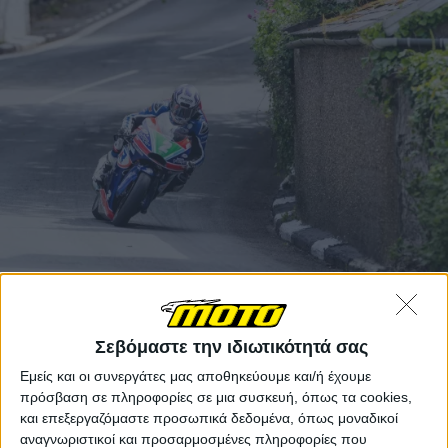
Paul Jordan
Σεβόμαστε την ιδιωτικότητά σας
Με έναν δεύτερο γύρο που υπερέβη τα 124 μίλια ανά
Εμείς και οι συνεργάτες μας αποθηκεύουμε και/ή έχουμε
ώρα και φυσικά συνιστά νέο ρεκόρ γύρου για την
πρόσβαση σε πληροφορίες σε μια συσκευή, όπως τα cookies,
κατηγορία, ο Dunlop πήρε άνετα τη νίκη, ενώ πίσω
και επεξεργαζόμαστε προσωπικά δεδομένα, όπως μοναδικοί
του ο Mike Browne (Paton S1-R) προσπέρασε οριακά
αναγνωριστικοί και προσαρμοσμένες πληροφορίες που