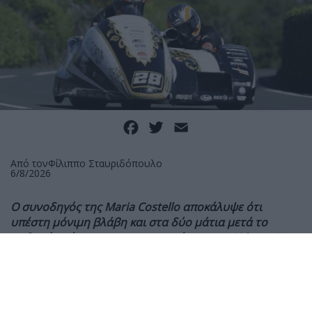
Facebook
Twitter
Email
Από τον
Φίλιππο Σταυριδόπουλο
6/8/2026
Ο συνοδηγός της Maria Costello αποκάλυψε ότι
υπέστη μόνιμη βλάβη και στα δύο μάτια μετά το
σοβαρό ατύχημα στις κατατακτήριες του Sidecar TT,
ενώ συνεχίζει την αποκατάστασή του από
πολλαπλούς τραυματισμούς.
Ο Shaun Parker, συνοδηγός της Maria Costello στο
Sidecar TT, αποκάλυψε ότι έχει υποστεί μόνιμη βλάβη