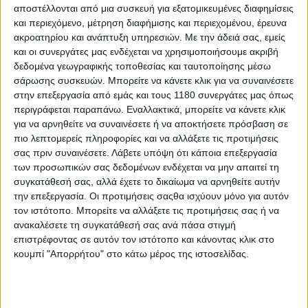
τον Jordan και τερμάτισε αυτός δεύτερος, με λιγότερα
αποστέλλονται από μια συσκευή για εξατομικευμένες διαφημίσεις
από επτά δέκατα να τους χωρίζουν.
και περιεχόμενο, μέτρηση διαφήμισης και περιεχομένου, έρευνα
ακροατηρίου και ανάπτυξη υπηρεσιών.
Με την άδειά σας, εμείς
και οι συνεργάτες μας ενδέχεται να χρησιμοποιήσουμε ακριβή
Η νίκη του Dunlop στη Sportbike ήταν η 36η του σε
δεδομένα γεωγραφικής τοποθεσίας και ταυτοποίησης μέσω
Tourist Trophy, διευρύνοντας το απίθανο ρεκόρ του
σάρωσης συσκευών. Μπορείτε να κάνετε κλικ για να συναινέσετε
ακόμη παραπέρα, σε επίπεδα που πολύ δύσκολα θα
στην επεξεργασία από εμάς και τους 1180 συνεργάτες μας όπως
πλησιάσει κάποιος στο μέλλον, καθώς ο επόμενος εν
περιγράφεται παραπάνω. Εναλλακτικά, μπορείτε να κάνετε κλικ
ενεργεία αντίπαλός του είναι ο John Mc Guinness με
για να αρνηθείτε να συναινέσετε ή να αποκτήσετε πρόσβαση σε
23 στην τρίτη θέση, πίσω από τον αείμνηστο Joey
πιο λεπτομερείς πληροφορίες και να αλλάξετε τις προτιμήσεις
Dunlop των 26 νικών.
σας πριν συναινέσετε.
Λάβετε υπόψη ότι κάποια επεξεργασία
των προσωπικών σας δεδομένων ενδέχεται να μην απαιτεί τη
συγκατάθεσή σας, αλλά έχετε το δικαίωμα να αρνηθείτε αυτήν
την επεξεργασία. Οι προτιμήσεις σαςθα ισχύουν μόνο για αυτόν
τον ιστότοπο. Μπορείτε να αλλάξετε τις προτιμήσεις σας ή να
ανακαλέσετε τη συγκατάθεσή σας ανά πάσα στιγμή
επιστρέφοντας σε αυτόν τον ιστότοπο και κάνοντας κλικ στο
κουμπί "Απορρήτου" στο κάτω μέρος της ιστοσελίδας.