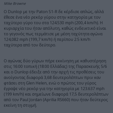
Mike Browne
Ο Dunlop με την Paton S1-R δε κέρδισε απλώς, αλλά
έθεσε ένα νέο ρεκόρ γύρου στην κατηγορία με τον
ταχύτερο γύρο του στα 124.530 mph (200,4 km/h). Η
κυριαρχία του ήταν απόλυτη, καθώς ενδεικτικό είναι
το γεγονός πως τερμάτισε με μέση ταχύτητα αγώνα
124,082 mph (199,7 km/h) ή περίπου 2.5 km/h
ταχύτερα από τον δεύτερο.
Ο αγώνας δύο γύρων πήρε εκκίνηση με καθυστέρηση
στις 16:00 τοπική (18:00 Ελλάδας) της Παρασκευής 5/6
και ο Dunlop έδειξε από την αρχή τις προθέσεις του
ανοίγοντας διαφορά 3,68 δευτερολέπτων πριν καν
φτάσει στη Glen Helen, ενώ ο πρώτος του γύρος
έγραψε νέο ρεκόρ για την κατηγορία με 123.637 mph
(199 km/h) και σημείωνε διαφορά 17,5 δευτερολέπτων
από τον Paul Jordan (Aprilia RS660) που ήταν δεύτερος
εκείνη τη στιγμή.