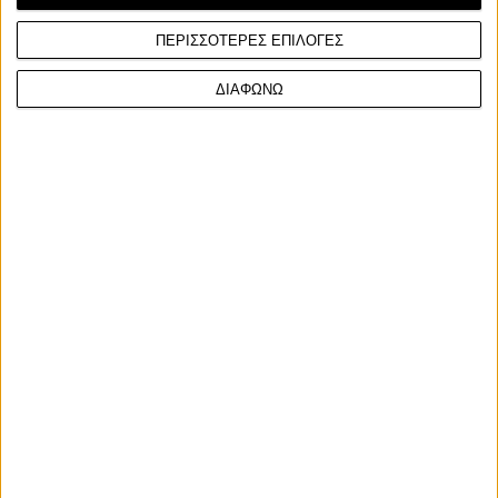
έφτασε στις 36 νίκες
ΠΕΡΙΣΣΟΤΕΡΕΣ ΕΠΙΛΟΓΕΣ
Υπόλοιπα πρωταθλήματα
ΔΙΑΦΩΝΩ
Moto4 Northern Cup: Ο Robin Siegert
Πρωταθλητής με 10 συνεχόμενες νίκες
Πρόωρος τίτλος σε μια εντυπωσιακή σεζόν για τον νεαρό Γερμανό
Facebook
Twitter
Email