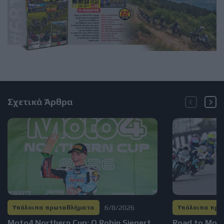
Σχετικά Άρθρα
6/8/2026
Υπόλοιπα πρωταθλήματα
Υπόλοιπα πρ
Moto4 Northern Cup: Ο Robin Siegert
Road to Mot