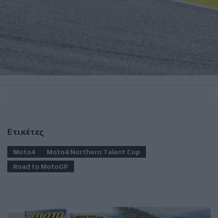
Ετικέτες
Moto4
Moto4 Northern Talent Cup
Road to MotoGP