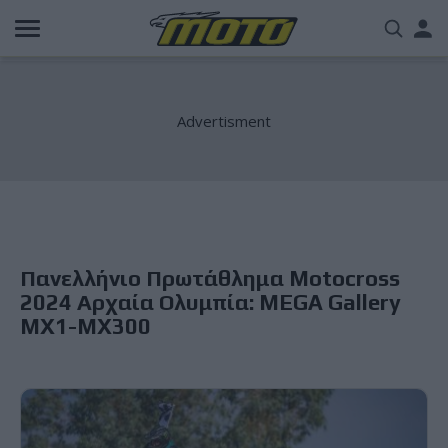
Παράκαμψη
Us
προς
το
acc
κυρίως
περιεχόμενο
me
Πανελλήνιο Πρωτάθλημα Motocross
2024 Αρχαία Ολυμπία: MEGA Gallery
MX1-MX300