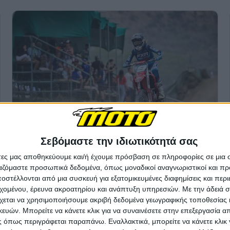
Σεβόμαστε την ιδιωτικότητά σας
άτες μας αποθηκεύουμε και/ή έχουμε πρόσβαση σε πληροφορίες σε μια
ργαζόμαστε προσωπικά δεδομένα, όπως μοναδικοί αναγνωριστικοί και 
στέλλονται από μια συσκευή για εξατομικευμένες διαφημίσεις και περ
εχομένου, έρευνα ακροατηρίου και ανάπτυξη υπηρεσιών.
Με την άδειά σα
χεται να χρησιμοποιήσουμε ακριβή δεδομένα γεωγραφικής τοποθεσίας 
ών. Μπορείτε να κάνετε κλικ για να συναινέσετε στην επεξεργασία απ
 όπως περιγράφεται παραπάνω. Εναλλακτικά, μπορείτε να κάνετε κλικ γ