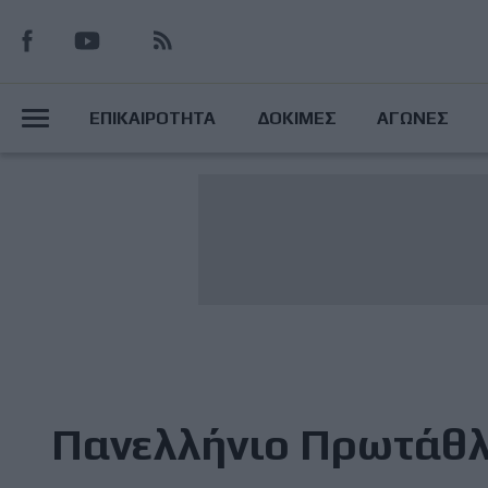
Παράκαμψη
προς
το
Main
κυρίως
ΕΠΙΚΑΙΡΟΤΗΤΑ
ΔΟΚΙΜΕΣ
ΑΓΩΝΕΣ
περιεχόμενο
Menu
Πανελλήνιο Πρωτάθλ