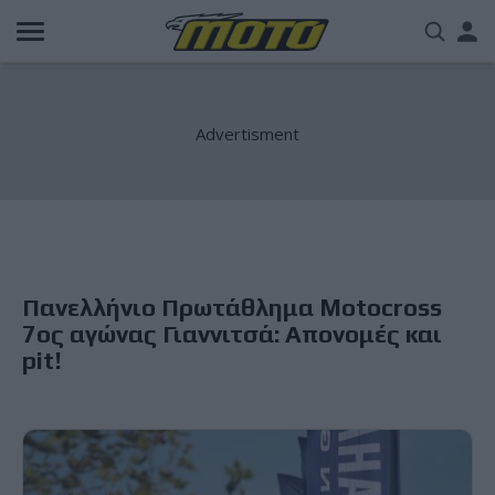
Παράκαμψη
Us
προς
το
acc
κυρίως
περιεχόμενο
me
Πανελλήνιο Πρωτάθλημα Motocross
7ος αγώνας Γιαννιτσά: Απονομές και
pit!