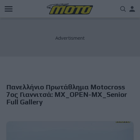
Παράκαμψη
Us
προς
το
acc
κυρίως
περιεχόμενο
me
Πανελλήνιο Πρωτάθλημα Motocross
7ος Γιαννιτσά: MX_OPEN-MX_Senior
Full Gallery