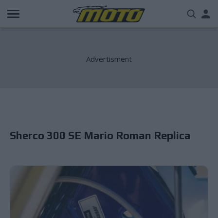
Παράκαμψη
Us
προς
το
acc
κυρίως
περιεχόμενο
me
Sherco 300 SE Mario Roman Replica