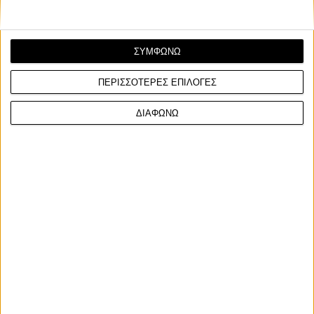
ΣΥΜΦΩΝΩ
ΠΕΡΙΣΣΟΤΕΡΕΣ ΕΠΙΛΟΓΕΣ
Race News
22/10/2025
ΔΙΑΦΩΝΩ
MotoGP Μαλαισίας: Ο Augusto Fernandez θα
αγωνιστεί με τη νέα Yamaha V4 - Νέα δοκιμή!
Ο Augusto Fernandez θα κάνει την δεύτερη εμφάνισή του στο
MotoGP με το νέο πρωτότυπο Yamaha V4 κατά ...