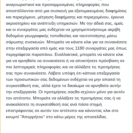
7ος ο Toprak
αναγνωριστικοί και προσαρμοσμένες πληροφορίες που
Μόλις ολοκληρώθηκε η δεύτερη ημέρα του Shakedown Test
αποστέλλονται από μια συσκευή για εξατομικευμένες διαφημίσεις
στην πίστα της Sepang, με τον Jack Miller να ε...
και περιεχόμενο, μέτρηση διαφήμισης και περιεχομένου, έρευνα
ακροατηρίου και ανάπτυξη υπηρεσιών.
Με την άδειά σας, εμείς
και οι συνεργάτες μας ενδέχεται να χρησιμοποιήσουμε ακριβή
δεδομένα γεωγραφικής τοποθεσίας και ταυτοποίησης μέσω
σάρωσης συσκευών. Μπορείτε να κάνετε κλικ για να συναινέσετε
στην επεξεργασία από εμάς και τους 1180 συνεργάτες μας όπως
περιγράφεται παραπάνω. Εναλλακτικά, μπορείτε να κάνετε κλικ
για να αρνηθείτε να συναινέσετε ή να αποκτήσετε πρόσβαση σε
πιο λεπτομερείς πληροφορίες και να αλλάξετε τις προτιμήσεις
σας πριν συναινέσετε.
Λάβετε υπόψη ότι κάποια επεξεργασία
των προσωπικών σας δεδομένων ενδέχεται να μην απαιτεί τη
συγκατάθεσή σας, αλλά έχετε το δικαίωμα να αρνηθείτε αυτήν
την επεξεργασία. Οι προτιμήσεις σαςθα ισχύουν μόνο για αυτόν
τον ιστότοπο. Μπορείτε να αλλάξετε τις προτιμήσεις σας ή να
Race News
29/1/2026
ανακαλέσετε τη συγκατάθεσή σας ανά πάσα στιγμή
επιστρέφοντας σε αυτόν τον ιστότοπο και κάνοντας κλικ στο
MotoGP 2026, Shakedown Test, ημέρα 1η: Ταχύτερα
κουμπί "Απορρήτου" στο κάτω μέρος της ιστοσελίδας.
τα αδέρφια Espargaro, 4ος ο Toprak
Πριν από λίγο ολοκληρώθηκε η πρώτη ημέρα από τις τρεις