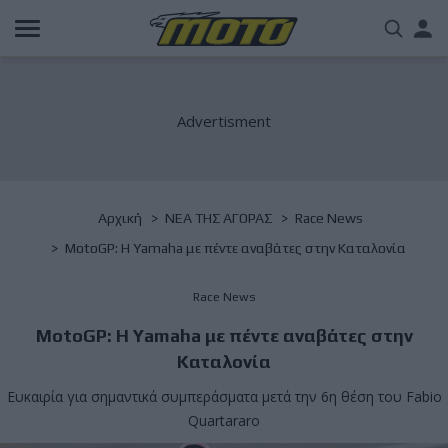
Παράκαμψη
Us
προς
το
acc
κυρίως
περιεχόμενο
me
Breadcrumb
Αρχική
NΕΑ ΤΗΣ ΑΓΟΡΑΣ
Race News
MotoGP: H Yamaha με πέντε αναβάτες στην Καταλονία
Race News
MotoGP: H Yamaha με πέντε αναβάτες στην
Καταλονία
Ευκαιρία για σημαντικά συμπεράσματα μετά την 6η θέση του Fabio
Quartararo