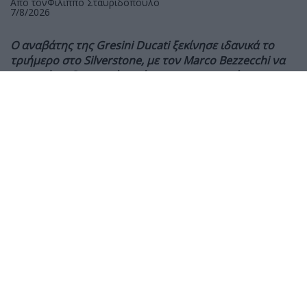
Από τον
Φίλιππο Σταυριδόπουλο
7/8/2026
Ο αναβάτης της Gresini Ducati ξεκίνησε ιδανικά το
τριήμερο στο Silverstone, με τον Marco Bezzecchi να
επιστρέφει δυναμικά μετά τον τραυματισμό του και
τον Pedro Acosta να συμπληρώνει την πρώτη τριάδα
Με τον πρώτο αγώνα μετά τη θερινή ανάπαυλα να
διεξάγεται στο Silverstone, ο Alex Marquez ήταν ο
ταχύτερος στην πρώτη περίοδο ελεύθερων δοκιμών
(FP1), σημειώνοντας χρόνο 1:58.692 και αφήνοντας
πίσω του τον Marco Bezzecchi κατά 0,173
δευτερόλεπτα.
Ο αναβάτης της Gresini Ducati έθεσε τον κορυφαίο
χρόνο περίπου στα μισά της 45λεπτης διαδικασίας και
δεν απειλήθηκε μέχρι την καρό σημαία.
Ο Marco Bezzecchi, που επέστρεψε στη δράση μετά το
κάταγμα κλείδας που υπέστη στη Γερμανία πριν από
τη θερινή διακοπή, ολοκλήρωσε την περίοδο στη