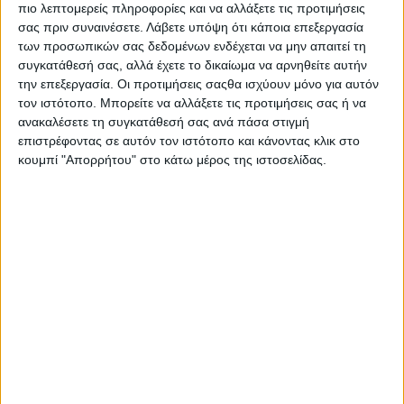
πιο λεπτομερείς πληροφορίες και να αλλάξετε τις προτιμήσεις
σας πριν συναινέσετε.
Λάβετε υπόψη ότι κάποια επεξεργασία
των προσωπικών σας δεδομένων ενδέχεται να μην απαιτεί τη
συγκατάθεσή σας, αλλά έχετε το δικαίωμα να αρνηθείτε αυτήν
την επεξεργασία. Οι προτιμήσεις σαςθα ισχύουν μόνο για αυτόν
τον ιστότοπο. Μπορείτε να αλλάξετε τις προτιμήσεις σας ή να
ανακαλέσετε τη συγκατάθεσή σας ανά πάσα στιγμή
επιστρέφοντας σε αυτόν τον ιστότοπο και κάνοντας κλικ στο
“Είμαι ενθουσιασμένος που θα αγωνιστώ και πάλι στην
κουμπί "Απορρήτου" στο κάτω μέρος της ιστοσελίδας.
Ισπανία. Η Βαρκελώνη είναι μια πίστα που μου αρέσει,
οπότε ανυπομονώ να περάσω ένα καλό
Σαββατοκύριακο και να συνεχίσω το πρόγραμμα
ανάπτυξης της μοτοσυκλέτας μας.”
Μένει να δούμε αν
η εξαιρετική εμφάνιση του Quartararo ήταν
“πυροτέχνημα”, ή αν όντως οι Ιάπωνες κινούνται προς
τη σωστή κατεύθυνση για τη βελτίωση του V4.