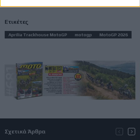
Ετικέτες
Aprilia Trackhouse MotoGP
motogp
MotoGP 2026
Σχετικά Άρθρα