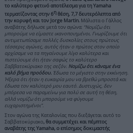
το καλύτερο φετινό αποτέλεσμα για τη Yamaha
η
τερματίζοντας στην 6
θέση, 7,7 δευτερόλεπτα από
την κορυφή και τον Jorge
Martin.
Μάλιστα ο Γάλλος
αναβάτης δήλωσε μετά τον αγώνα:
“Νομίζω ότι
μπορούμε να είμαστε ικανοποιημένοι. Γνωρίζουμε ότι
αντιμετωπίσαμε πολλές δυσκολίες στους πρώτους
τέσσερις αγώνες, αυτός ήταν ο πρώτος στον οποίο
αρχίσαμε να τα πηγαίνουμε λίγο καλύτερα και
πιστεύουμε ότι ήταν σαφώς το καλύτερο
Σαββατοκύριακο της σεζόν.
Νομίζω ότι κάναμε ένα
καλό βήμα προόδου.
Έδωσα το μέγιστο στην εκκίνηση.
Ήξερα ότι ήταν η ευκαιρία μου να βρεθώ μπροστά και
έδωσα τον καλύτερό μου εαυτό. Δυστυχώς, δεν
μπόρεσα να παραμείνω για πολύ σε αυτή τη θέση,
αλλά νομίζω ότι μπορούμε να φύγουμε
ευχαριστημένοι”.
Στον αγώνα της Καταλονίας που διεξάγεται αυτό το
Σαββατοκύριακο
, θα συμμετέχει και πέμπτος
αναβάτης της Yamaha, ο επίσημος δοκιμαστής