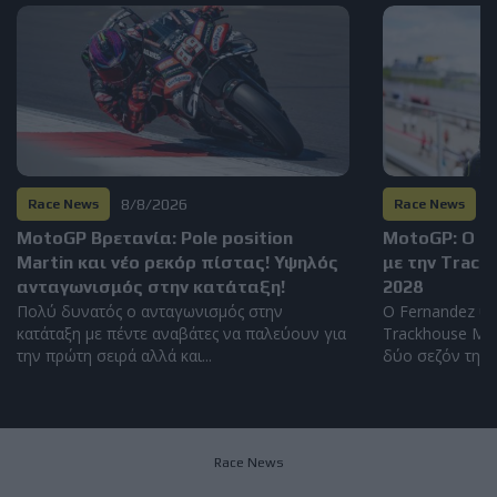
8/8/2026
5
Race News
Race News
MotoGP Βρετανία: Pole position
MotoGP: Ο Ra
Martin και νέο ρεκόρ πίστας! Υψηλός
με την Track
ανταγωνισμός στην κατάταξη!
2028
Πολύ δυνατός ο ανταγωνισμός στην
Ο Fernandez υπ
κατάταξη με πέντε αναβάτες να παλεύουν για
Trackhouse Mot
την πρώτη σειρά αλλά και...
δύο σεζόν της ν
Race News