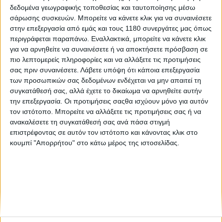
δεδομένα γεωγραφικής τοποθεσίας και ταυτοποίησης μέσω
σάρωσης συσκευών. Μπορείτε να κάνετε κλικ για να συναινέσετε
Επικαιρότητα
28/9/2023
στην επεξεργασία από εμάς και τους 1180 συνεργάτες μας όπως
περιγράφεται παραπάνω. Εναλλακτικά, μπορείτε να κάνετε κλικ
Ducati 990cc GP3, Troy Bayliss - Δημοπρασία της
για να αρνηθείτε να συναινέσετε ή να αποκτήσετε πρόσβαση σε
πρώτης MotoGP μοτοσυκλέτας της Ducati
πιο λεπτομερείς πληροφορίες και να αλλάξετε τις προτιμήσεις
Είκοσι χρόνια μετά το ντεμπούτο της Ducati στο Παγκόσμιο
σας πριν συναινέσετε.
Λάβετε υπόψη ότι κάποια επεξεργασία
Πρωτάθλημα MotoGP, στη δημοπρασία Autumn Stafford Sale
των προσωπικών σας δεδομένων ενδέχεται να μην απαιτεί τη
του 2023, ο γνωστός οίκος Bonhams βγάζει “στο σφυρί” την
συγκατάθεσή σας, αλλά έχετε το δικαίωμα να αρνηθείτε αυτήν
Ducati 990cc GP3 του 2003, της ...
την επεξεργασία. Οι προτιμήσεις σαςθα ισχύουν μόνο για αυτόν
τον ιστότοπο. Μπορείτε να αλλάξετε τις προτιμήσεις σας ή να
ανακαλέσετε τη συγκατάθεσή σας ανά πάσα στιγμή
επιστρέφοντας σε αυτόν τον ιστότοπο και κάνοντας κλικ στο
κουμπί "Απορρήτου" στο κάτω μέρος της ιστοσελίδας.