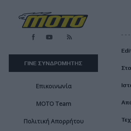
F
M
Edi
M
ΓΙΝΕ ΣΥΝΔΡΟΜΗΤΗΣ
Στο
Ιστ
Επικοινωνία
Απ
ΜΟΤΟ Team
Τεχ
Πολιτική Απορρήτου