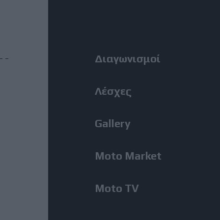
MotoGP: Ο Lecuona θα
Right
αντικαταστήσει τον Aldeguer
στο Silverstone
Menu
Διαγωνισμοί
31 Ιούλιος, 2026
BMW M1300GS: Από το 2019 το
ακούμε, μόλις εμφανίστηκε για
Λέσχες
πρώτη φορά!
Gallery
31 Ιούλιος, 2026
Romaniacs, 2η Μέρα: Νίκη
Moto Market
Κουζή και αποτελέσματα ανά
κατηγορία – Τι θέση πήραν οι
άλλοι Έλληνες [Photos]
Moto TV
31 Ιούλιος, 2026