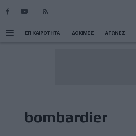
Παράκαμψη
προς
το
Main
κυρίως
ΕΠΙΚΑΙΡΟΤΗΤΑ
ΔΟΚΙΜΕΣ
ΑΓΩΝΕΣ
περιεχόμενο
Menu
bombardier