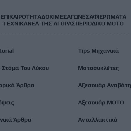
ΕΠΙΚΑΙΡΟΤΗΤΑ
ΔΟΚΙΜΕΣ
ΑΓΩΝΕΣ
ΑΦΙΕΡΩΜΑΤΑ
ooter
ΤΕΧΝΙΚΑ
ΝΕΑ ΤΗΣ ΑΓΟΡΑΣ
ΠΕΡΙΟΔΙΚΟ ΜΟΤΟ
ain
torial
Tips Μηχανικά
enu
 Στόμα Του Λύκου
Μοτοσυκλέτες
ορικά Άρθρα
Αξεσουάρ Αναβάτη
όψεις
Αξεσουάρ ΜΟΤΟ
νικά Άρθρα
Ανταλλακτικά