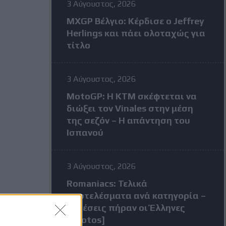
3 Αύγουστος, 2026
MXGP Βέλγιο: Κέρδισε ο Jeffrey
Herlings και πάει ολοταχώς για
τίτλο
3 Αύγουστος, 2026
MotoGP: Η KTM σκέφτεται να
διώξει τον Vinales στην μέση
της σεζόν – Η απάντηση του
Ισπανού
3 Αύγουστος, 2026
Romaniacs: Τελικά
αποτελέσματα ανά κατηγορία –
Τι θέσεις πήραν οι Έλληνες
[Photos]