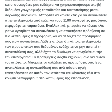
και οι συνεργάτες μας ενδέχεται να χρησιμοποιήσουμε ακριβή
δεδομένα γεωγραφικής τοποθεσίας και ταυτοποίησης μέσω
Επικαιρότητα
29/4/2026
σάρωσης συσκευών. Μπορείτε να κάνετε κλικ για να συναινέσετε
στην επεξεργασία από εμάς και τους 1180 συνεργάτες μας όπως
MV Agusta Brutale 800 – Το νέο χρώμα Nero
περιγράφεται παραπάνω. Εναλλακτικά, μπορείτε να κάνετε κλικ
Carbonio είναι η premium πινελιά της βασικής
για να αρνηθείτε να συναινέσετε ή να αποκτήσετε πρόσβαση σε
έκδοσης
πιο λεπτομερείς πληροφορίες και να αλλάξετε τις προτιμήσεις
Η βασική έκδοση της οικογένειας Brutale της MV Agusta είχε
σας πριν συναινέσετε.
Λάβετε υπόψη ότι κάποια επεξεργασία
ως τώρα διαθέσιμο ένα χρώμα, το κόκκινο (matt red), κάτι
των προσωπικών σας δεδομένων ενδέχεται να μην απαιτεί τη
που αλλάζει με την εισαγωγή ενός ακόμη χρωματισμού. Αυτός
συγκατάθεσή σας, αλλά έχετε το δικαίωμα να αρνηθείτε αυτήν
ουσιαστικά αντιστρέφει...
την επεξεργασία. Οι προτιμήσεις σαςθα ισχύουν μόνο για αυτόν
τον ιστότοπο. Μπορείτε να αλλάξετε τις προτιμήσεις σας ή να
Νέα Μοντέλα
ανακαλέσετε τη συγκατάθεσή σας ανά πάσα στιγμή
επιστρέφοντας σε αυτόν τον ιστότοπο και κάνοντας κλικ στο
MV Agusta Brutale 800 2026 - Euro 5+
κουμπί "Απορρήτου" στο κάτω μέρος της ιστοσελίδας.
προδιαγραφές για την "entry level" γυμνή
Εν αναμονή της παρουσίασης της νέας Brutale 950, την οποία
και οδηγήσαμε ως πρωτότυπη και σας παρουσ...