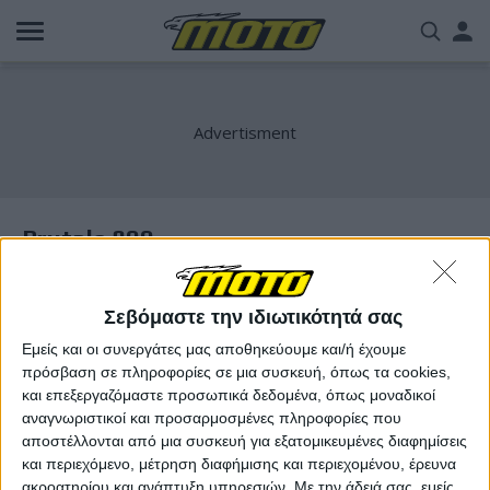
Παράκαμψη
Us
προς
το
acc
κυρίως
περιεχόμενο
me
Brutale 800
Σεβόμαστε την ιδιωτικότητά σας
Εμείς και οι συνεργάτες μας αποθηκεύουμε και/ή έχουμε
πρόσβαση σε πληροφορίες σε μια συσκευή, όπως τα cookies,
και επεξεργαζόμαστε προσωπικά δεδομένα, όπως μοναδικοί
αναγνωριστικοί και προσαρμοσμένες πληροφορίες που
αποστέλλονται από μια συσκευή για εξατομικευμένες διαφημίσεις
και περιεχόμενο, μέτρηση διαφήμισης και περιεχομένου, έρευνα
ακροατηρίου και ανάπτυξη υπηρεσιών.
Με την άδειά σας, εμείς