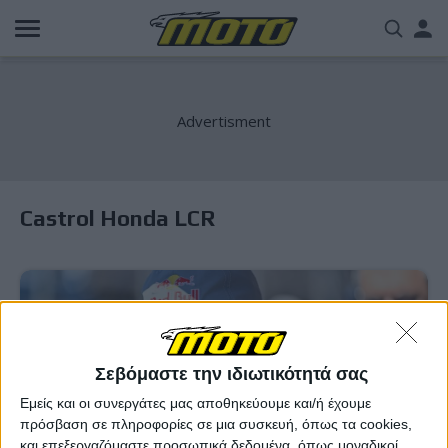
Παράκαμψη
Us
προς
το
acc
κυρίως
περιεχόμενο
me
Castrol Honda LCR
Σεβόμαστε την ιδιωτικότητά σας
Εμείς και οι συνεργάτες μας αποθηκεύουμε και/ή έχουμε
πρόσβαση σε πληροφορίες σε μια συσκευή, όπως τα cookies,
και επεξεργαζόμαστε προσωπικά δεδομένα, όπως μοναδικοί