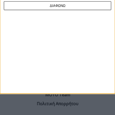
H Castrol Honda LCR ανακοίνωσε σήμερα, Πέμπτη 28/5, το
πρωί πως ο Cal Crutchlow θα καβαλήσει τη μοτο...
ΔΙΑΦΩΝΩ
ΓΙΝΕ ΣΥΝΔΡΟΜΗΤΗΣ
Επικοινωνία
ΜΟΤΟ Team
Πολιτική Απορρήτου