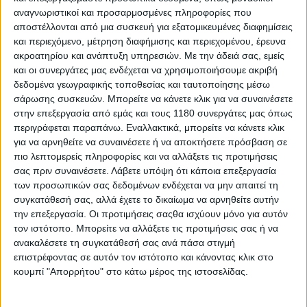
αναγνωριστικοί και προσαρμοσμένες πληροφορίες που
αποστέλλονται από μια συσκευή για εξατομικευμένες διαφημίσεις
Race News
3/7/2026
και περιεχόμενο, μέτρηση διαφήμισης και περιεχομένου, έρευνα
ακροατηρίου και ανάπτυξη υπηρεσιών.
Με την άδειά σας, εμείς
Johann Zarco: Φαίνεται να γλυτώνει το χειρουργείο
και οι συνεργάτες μας ενδέχεται να χρησιμοποιήσουμε ακριβή
- Σημαντική βελτίωση και πλάνο για επιστροφή στη
δεδομένα γεωγραφικής τοποθεσίας και ταυτοποίησης μέσω
δράση
σάρωσης συσκευών. Μπορείτε να κάνετε κλικ για να συναινέσετε
Ευχάριστα νέα για τον αναβάτη της Castrol Honda LCR, καθώς
στην επεξεργασία από εμάς και τους 1180 συνεργάτες μας όπως
η πορεία της αποθεραπείας του μετά τον τραυματισμό του
περιγράφεται παραπάνω. Εναλλακτικά, μπορείτε να κάνετε κλικ
στην Καταλονία εξελίσσεται καλύτερα από το αναμενόμενο,
για να αρνηθείτε να συναινέσετε ή να αποκτήσετε πρόσβαση σε
με τις τελευταίες ιατρικές εξε...
πιο λεπτομερείς πληροφορίες και να αλλάξετε τις προτιμήσεις
σας πριν συναινέσετε.
Λάβετε υπόψη ότι κάποια επεξεργασία
Race News
των προσωπικών σας δεδομένων ενδέχεται να μην απαιτεί τη
συγκατάθεσή σας, αλλά έχετε το δικαίωμα να αρνηθείτε αυτήν
MotoGP: Συνεχίζει με την LCR Honda ο Cal Crutchlow
την επεξεργασία. Οι προτιμήσεις σαςθα ισχύουν μόνο για αυτόν
σε Brno και Assen
τον ιστότοπο. Μπορείτε να αλλάξετε τις προτιμήσεις σας ή να
Ο Βρετανός θα συνεχίσει να αντικαθιστά τον τραυματία
ανακαλέσετε τη συγκατάθεσή σας ανά πάσα στιγμή
Johann Zarco στα Grand Prix Τσεχίας και Ολλανδί...
επιστρέφοντας σε αυτόν τον ιστότοπο και κάνοντας κλικ στο
κουμπί "Απορρήτου" στο κάτω μέρος της ιστοσελίδας.
Υπόλοιπα πρωταθλήματα
Η Honda στρέφεται στο WorldSBK για