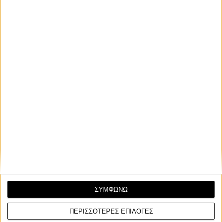
αντικαταστάτη του Johann Zarco στις 8 Ώρες της
Suzuka
Η Honda επέλεξε τον Somkiat Chantra ως αντικαταστάτη του
Johann Zarco για τις 8 Ώρες Suzuka του 2026...
Race News
28/5/2026
ΣΥΜΦΩΝΩ
MotoGP: O Cal Crutchlow αντικαταστάτης του
ΠΕΡΙΣΣΟΤΕΡΕΣ ΕΠΙΛΟΓΕΣ
Johann Zarco στο Mugello