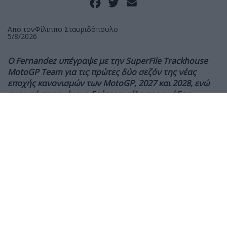
Facebook
Twitter
Email
Από τον
Φίλιππο Σταυριδόπουλο
5/8/2026
Ο
Fernandez υπέγραψε με την SuperFile Trackhouse
MotoGP Team για τις πρώτες δύο σεζόν της νέας
εποχής κανονισμών των
MotoGP, 2027 και 2028, ενώ
ανοιχτή παραμένει η δεύτερη σέλα της ομάδας.
Η SuperFile Trackhouse MotoGP Team ανακοίνωσε
επίσημα την ανανέωση της συνεργασίας της με τον
Raul Fernandez, ο οποίος υπέγραψε νέο συμβόλαιο
που θα τον κρατήσει στην αμερικανική ομάδα μέχρι
το τέλος της σεζόν του 2028.
Ο Fernandez αποτελεί μέλος του project της
Trackhouse από την πρώτη της χρονιά στα MotoGP,
το 2024, και μέσα σε σύντομο χρονικό διάστημα
συνέβαλε στις σημαντικότερες επιτυχίες της ομάδας.