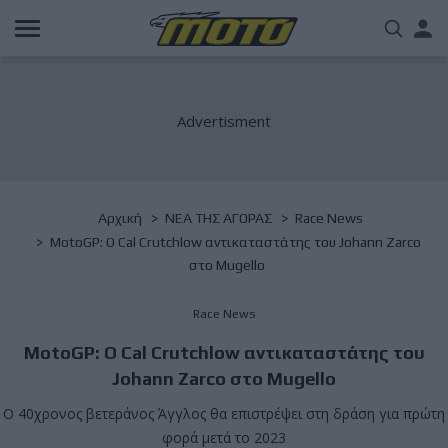
Παράκαμψη
Us
προς
το
acc
κυρίως
περιεχόμενο
me
Breadcrumb
Αρχική
NΕΑ ΤΗΣ ΑΓΟΡΑΣ
Race News
MotoGP: O Cal Crutchlow αντικαταστάτης του Johann Zarco
στο Mugello
Race News
MotoGP: O Cal Crutchlow αντικαταστάτης του
Johann Zarco στο Mugello
Ο 40χρονος βετεράνος Άγγλος θα επιστρέψει στη δράση για πρώτη
φορά μετά το 2023