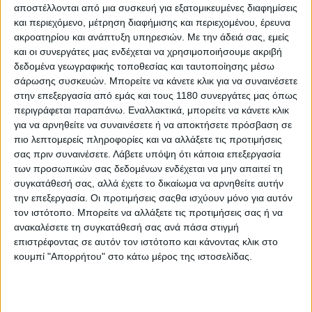
αποστέλλονται από μια συσκευή για εξατομικευμένες διαφημίσεις
στο
Misano
για να καβαλήσει την RC213V σε δοκιμή
και περιεχόμενο, μέτρηση διαφήμισης και περιεχομένου, έρευνα
της Honda προκειμένου να διαπιστωθεί αν είναι σε
ακροατηρίου και ανάπτυξη υπηρεσιών.
Με την άδειά σας, εμείς
επαρκή φυσική κατάσταση για να τρέξει σε ένα πλήρες
και οι συνεργάτες μας ενδέχεται να χρησιμοποιήσουμε ακριβή
αγωνιστικό τριήμερο. Ο Crutchlow οδήγησε στην
δεδομένα γεωγραφικής τοποθεσίας και ταυτοποίησης μέσω
πίστα χτες, Τετάρτη 27/5, και σήμερα πρωί-πρωί η LCR
σάρωσης συσκευών. Μπορείτε να κάνετε κλικ για να συναινέσετε
εξέδωσε την επίσημη ανακοίνωση.
στην επεξεργασία από εμάς και τους 1180 συνεργάτες μας όπως
Η Crutchlow ολοκλήρωσε την καριέρα του το 2019 ως
περιγράφεται παραπάνω. Εναλλακτικά, μπορείτε να κάνετε κλικ
αναβάτης της LCR και από την επόμενη χρονιά
για να αρνηθείτε να συναινέσετε ή να αποκτήσετε πρόσβαση σε
πιο λεπτομερείς πληροφορίες και να αλλάξετε τις προτιμήσεις
ανέλαβε τον ρόλο αναβάτη δοκιμών της Yamaha, θέση
σας πριν συναινέσετε.
Λάβετε υπόψη ότι κάποια επεξεργασία
που κράτησε ως και τον περασμένο Σεπτέμβριο, όταν
των προσωπικών σας δεδομένων ενδέχεται να μην απαιτεί τη
η ιαπωνική εταιρεία τον αποδέσμευσε κρατώντας
συγκατάθεσή σας, αλλά έχετε το δικαίωμα να αρνηθείτε αυτήν
τους Andrea Dovizioso και Augusto Fernandez στον
την επεξεργασία. Οι προτιμήσεις σαςθα ισχύουν μόνο για αυτόν
εξελικτικό ρόλο των αγωνιστικών της μοτοσυκλετών.
τον ιστότοπο. Μπορείτε να αλλάξετε τις προτιμήσεις σας ή να
ανακαλέσετε τη συγκατάθεσή σας ανά πάσα στιγμή
επιστρέφοντας σε αυτόν τον ιστότοπο και κάνοντας κλικ στο
κουμπί "Απορρήτου" στο κάτω μέρος της ιστοσελίδας.