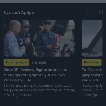
Σχετικά Άρθρα
6/8/2026
6
Επικαιρότητα
Race News
MotoGP: Αγώνες, δημοπρασίες και
Το Silversto
φιλανθρωπική δράση για το Two
ημερολόγιο 
Wheels for Life
του 2028
Το καθιερωμένο φιλανθρωπικό πρόγραμμα
Η ιστορική βρετ
του βρετανικού Grand Prix επιστρέφει από τις
MotoGP αδιάκο
6 έως τις 9 Αυγού...
προσφέρει μερικ