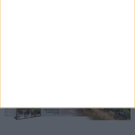
Ετικέτες
silverstone
motogp
2027
2028
carmelo ezpeleta