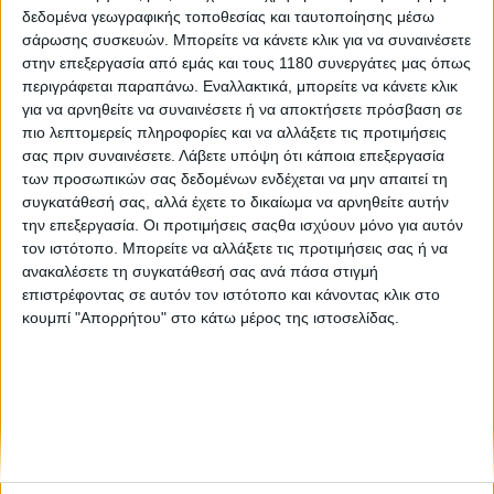
δεδομένα γεωγραφικής τοποθεσίας και ταυτοποίησης μέσω
σάρωσης συσκευών. Μπορείτε να κάνετε κλικ για να συναινέσετε
Επικαιρότητα
15/4/2026
στην επεξεργασία από εμάς και τους 1180 συνεργάτες μας όπως
περιγράφεται παραπάνω. Εναλλακτικά, μπορείτε να κάνετε κλικ
Honda CB1000R Hornet – Και στην Ευρώπη η
για να αρνηθείτε να συναινέσετε ή να αποκτήσετε πρόσβαση σε
ανάκληση για πιθανή διαρροή καυσίμου
πιο λεπτομερείς πληροφορίες και να αλλάξετε τις προτιμήσεις
Η εμπορική πορεία των CB1000R Hornet και CB1000R Hornet
σας πριν συναινέσετε.
Λάβετε υπόψη ότι κάποια επεξεργασία
SP είχε κάμποσα εμπόδια να υπερπηδήσει, καθώς η Honda
των προσωπικών σας δεδομένων ενδέχεται να μην απαιτεί τη
έχει προβεί σε αρκετές ανακλήσεις που αφορούν κυρίως στον
συγκατάθεσή σας, αλλά έχετε το δικαίωμα να αρνηθείτε αυτήν
τετρακύλινδρο κινητήρα – με κάπο...
την επεξεργασία. Οι προτιμήσεις σαςθα ισχύουν μόνο για αυτόν
τον ιστότοπο. Μπορείτε να αλλάξετε τις προτιμήσεις σας ή να
ανακαλέσετε τη συγκατάθεσή σας ανά πάσα στιγμή
επιστρέφοντας σε αυτόν τον ιστότοπο και κάνοντας κλικ στο
κουμπί "Απορρήτου" στο κάτω μέρος της ιστοσελίδας.