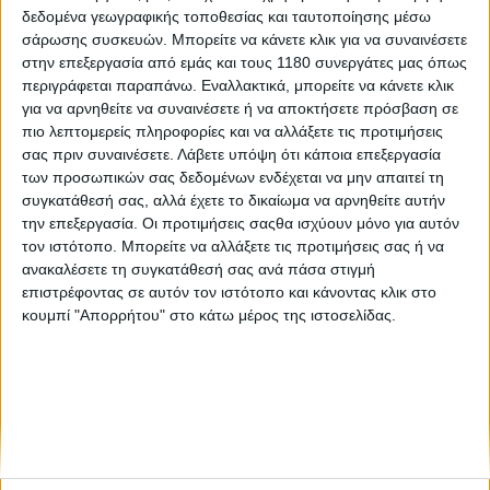
δεδομένα γεωγραφικής τοποθεσίας και ταυτοποίησης μέσω
σάρωσης συσκευών. Μπορείτε να κάνετε κλικ για να συναινέσετε
Επικαιρότητα
13/5/2025
στην επεξεργασία από εμάς και τους 1180 συνεργάτες μας όπως
περιγράφεται παραπάνω. Εναλλακτικά, μπορείτε να κάνετε κλικ
Ανάκληση Honda CBF125, CBF250 και CB300(R) στην
για να αρνηθείτε να συναινέσετε ή να αποκτήσετε πρόσβαση σε
Ευρώπη – Για τον εμπρός προβολέα
πιο λεπτομερείς πληροφορίες και να αλλάξετε τις προτιμήσεις
Η Honda ανακαλεί στην αγορά της Πορτογαλίας τρεις
σας πριν συναινέσετε.
Λάβετε υπόψη ότι κάποια επεξεργασία
μοτοσυκλέτες της, με το πρόβλημα για τις CBF125, CBF250
των προσωπικών σας δεδομένων ενδέχεται να μην απαιτεί τη
και CB300(R) να έχει εντοπιστεί στον εμπρός προβολέα. Με
συγκατάθεσή σας, αλλά έχετε το δικαίωμα να αρνηθείτε αυτήν
τη Πορτογαλία να είναι η χώρα “ειδ...
την επεξεργασία. Οι προτιμήσεις σαςθα ισχύουν μόνο για αυτόν
τον ιστότοπο. Μπορείτε να αλλάξετε τις προτιμήσεις σας ή να
ανακαλέσετε τη συγκατάθεσή σας ανά πάσα στιγμή
επιστρέφοντας σε αυτόν τον ιστότοπο και κάνοντας κλικ στο
κουμπί "Απορρήτου" στο κάτω μέρος της ιστοσελίδας.