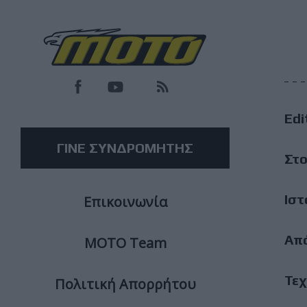
F
M
Edi
M
ΓΙΝΕ ΣΥΝΔΡΟΜΗΤΗΣ
Στο
Ιστ
Επικοινωνία
Απ
ΜΟΤΟ Team
Τεχ
Πολιτική Απορρήτου