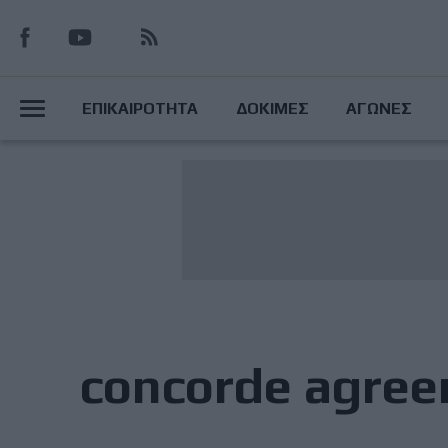
Παράκαμψη
προς
το
Main
κυρίως
ΕΠΙΚΑΙΡΟΤΗΤΑ
ΔΟΚΙΜΕΣ
ΑΓΩΝΕΣ
περιεχόμενο
Menu
concorde agre