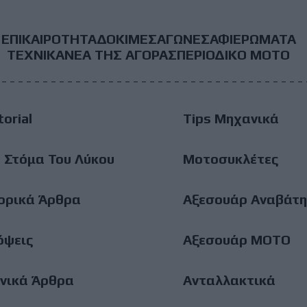
ΕΠΙΚΑΙΡΟΤΗΤΑ
ΔΟΚΙΜΕΣ
ΑΓΩΝΕΣ
ΑΦΙΕΡΩΜΑΤΑ
ooter
ΤΕΧΝΙΚΑ
ΝΕΑ ΤΗΣ ΑΓΟΡΑΣ
ΠΕΡΙΟΔΙΚΟ ΜΟΤΟ
ain
torial
Tips Μηχανικά
enu
 Στόμα Του Λύκου
Μοτοσυκλέτες
ορικά Άρθρα
Αξεσουάρ Αναβάτη
όψεις
Αξεσουάρ ΜΟΤΟ
νικά Άρθρα
Ανταλλακτικά