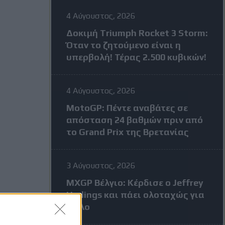
4 Αύγουστος, 2026
Δοκιμή Triumph Rocket 3 Storm:
Όταν το ζητούμενο είναι η
υπερβολή! Τέρας 2.500 κυβικών!
4 Αύγουστος, 2026
MotoGP: Πέντε αναβάτες σε
απόσταση 24 βαθμών πριν από
το Grand Prix της Βρετανίας
3 Αύγουστος, 2026
MXGP Βέλγιο: Κέρδισε ο Jeffrey
Herlings και πάει ολοταχώς για
τίτλο