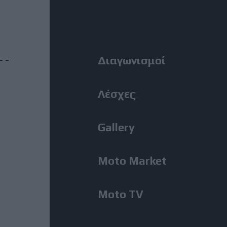
Η Αλεξανδρούπολη ο τρίτος
Right
σταθμός της κοινής δράσης
ΑΜΟΤΟΕ και ΜΟΤΟΕ για την
οδική ασφάλεια
Menu
Διαγωνισμοί
31 Ιούλιος, 2026
ΜοtoGP: Θετικά νέα για τον
Λέσχες
Bezzecchi - Επέστρεψε στις
δοκιμές ενόψει Silverstone
Gallery
31 Ιούλιος, 2026
Moto Market
MotoGP: Ο Lecuona θα
αντικαταστήσει τον Aldeguer
στο Silverstone
Moto TV
31 Ιούλιος, 2026