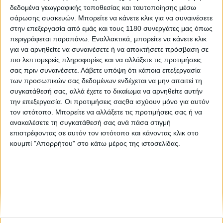
δεδομένα γεωγραφικής τοποθεσίας και ταυτοποίησης μέσω
σάρωσης συσκευών. Μπορείτε να κάνετε κλικ για να συναινέσετε
Επικαιρότητα
31/8/2023
στην επεξεργασία από εμάς και τους 1180 συνεργάτες μας όπως
περιγράφεται παραπάνω. Εναλλακτικά, μπορείτε να κάνετε κλικ
Rimac Nevera (1.914 hp) vs KTM RC16 (270 hp) vs TTS
για να αρνηθείτε να συναινέσετε ή να αποκτήσετε πρόσβαση σε
Superbusa (380 hp) Drag Race - Video
πιο λεπτομερείς πληροφορίες και να αλλάξετε τις προτιμήσεις
Δείτε ένα απολαυστικό βίντεο του CarWow, του
σας πριν συναινέσετε.
Λάβετε υπόψη ότι κάποια επεξεργασία
δημοφιλέστερου καναλιού αυτοκινήτου στο Youtube, σε
των προσωπικών σας δεδομένων ενδέχεται να μην απαιτεί τη
συνεργασία με τον κανάλι του Bike World, με θέμα έναν
συγκατάθεσή σας, αλλά έχετε το δικαίωμα να αρνηθείτε αυτήν
αγώνα επιτάχυνσης μεταξύ του ηλεκτρικού αυτοκινήτ...
την επεξεργασία. Οι προτιμήσεις σαςθα ισχύουν μόνο για αυτόν
τον ιστότοπο. Μπορείτε να αλλάξετε τις προτιμήσεις σας ή να
ανακαλέσετε τη συγκατάθεσή σας ανά πάσα στιγμή
επιστρέφοντας σε αυτόν τον ιστότοπο και κάνοντας κλικ στο
κουμπί "Απορρήτου" στο κάτω μέρος της ιστοσελίδας.